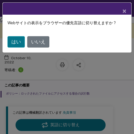
製品ドキュメン
JA
×
ト
Profile Management
Profile Management 2206
Webサイトの表示をブラウザーの優先言語に切り替えますか ?
管理
このコンテンツは動的に機械
フィードバックを提供する
翻訳されています。
はい
いいえ
October 10,
2022
C
寄稿者:
この記事の概要
ポリシー：ロックされたファイルにアクセスする場合の試行数
この記事は機械翻訳されています.
免責事項
英語に切り替え