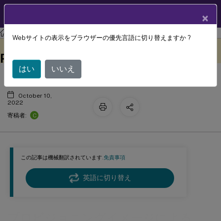
製品ドキュメン
JA
×
ト
Profile Management
Profile Management 2206
Webサイトの表示をブラウザーの優先言語に切り替えますか ?
プロビジョニングイメージによる
このコンテンツは動的に機械
フィードバックを提供する
翻訳されています。
Profile Managementの事前構成
はい
いいえ
October 10,
2022
C
寄稿者:
この記事は機械翻訳されています.
免責事項
英語に切り替え
プロビジョニングイメージによる