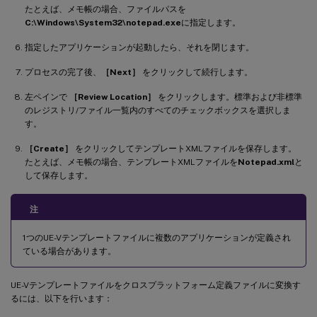
たとえば、メモ帳の場合、ファイルパスを
C:\Windows\System32\notepad.exe
に指定します。
指定したアプリケーションが起動したら、それを閉じます。
プロセスの完了後、
［Next］
をクリックして続行します。
左ペインで
［Review Location］
をクリックします。標準および非標準
のレジストリ/ファイル一覧内のすべてのチェックボックスを選択しま
す。
［Create］
をクリックしてテンプレートXMLファイルを保存します。
たとえば、メモ帳の場合、テンプレートXMLファイルを
Notepad.xml
と
して保存します。
注
1つのUE-Vテンプレートファイルに複数のアプリケーションが定義され
ている場合があります。
UE-Vテンプレートファイルをクロスプラットフォーム定義ファイルに変換す
るには、以下を行います：