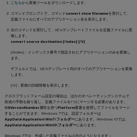
こちら
から変換ツールをダウンロードします。
コマンドプロンプトで、コマンド
convert show filename
を実行して、
定義ファイルにすべてのアプリケーション名を表示します。
次のコマンドを実行して、UE-Vテンプレートファイルを定義ファイルに変
換します。
convert source destination [/Index] [/V]
[/Index]：インデックス番号で指定されたアプリケーションのみを変換し
ます。
デフォルトでは、UE-Vテンプレート内のすべてのアプリケーションを変換
します。
[/V]：変換の詳細情報を表示します。
クロスプラットフォーム設定の場合は、ほかのオペレーティングシステムで
前述の手順を繰り返し、定義ファイルを1つにマージする必要があります。
OSVersionNumber
属性を持つ
Platform
要素を使用してファイルをマージ
することができます。Windows 7では、設定フォルダーは
AppData\Application\Win7\フォルダー
にあります。Windows 10では、
AppData\Application\Win10\フォルダー
にあります。
Windows 7では、作成した定義ファイルは次のようになります：