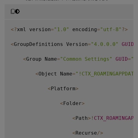
<
?
xml version
=
"1.0"
 encoding
=
"utf-8"
?
>
<
GroupDefinitions Version
=
"4.0.0.0"
GUID
=
<
Group Name
=
"Common Settings"
GUID
=
"3
<
Object Name
=
"!CTX_ROAMINGAPPDATA
<
Platform
>
<
Folder
>
<
Path
>
!
CTX_ROAMINGAPP
<
Recurse
/
>