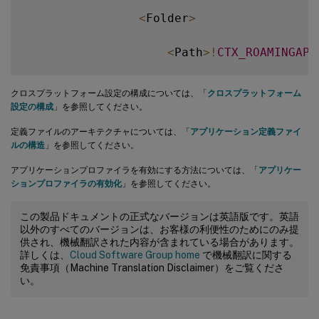
<
Folder
>
<
Path
>
!
CTX_ROAMINGAPP
<
Recurse
/
>
クロスプラットフォーム設定の構成については、「
クロスプラットフォーム
設定の構成
」を参照してください。
<
/
Folder
>
定義ファイルのアーキテクチャについては、「
アプリケーション定義ファイ
ルの構造
」を参照してください。
<
/
Platform
>
アプリケーションプロファイラを有効にする方法については、「
アプリケー
ションプロファイラの有効化
」を参照してください。
<
Platform OSVersionNumber
=
"10
この製品ドキュメントの正式なバージョンは英語版です。英語
<
Folder
>
以外のすべてのバージョンは、お客様の利便性のためにのみ提
供され、機械翻訳された内容が含まれている場合があります。
詳しくは、
Cloud Software Group home
で機械翻訳に関する
<
Path
>
!
CTX_ROAMINGAPP
免責事項（Machine Translation Disclaimer）をご覧くださ
い。
<
Recurse
/
>