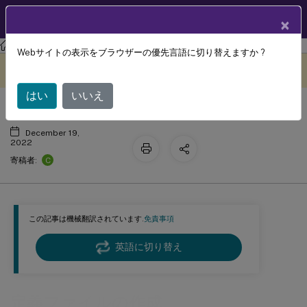
製品ドキュメン
JA
×
ト
Profile Management
Profile Management 2209
Webサイトの表示をブラウザーの優先言語に切り替えますか ?
定義ファイルの作成
このコンテンツは動的に機械
フィードバックを提供する
翻訳されています。
はい
いいえ
December 19,
2022
C
寄稿者:
この記事は機械翻訳されています.
免責事項
英語に切り替え
定義ファイルの作成