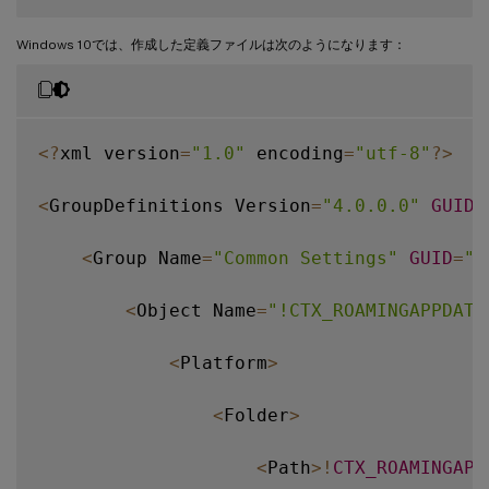
<
/
Folder
>
Windows 10では、作成した定義ファイルは次のようになります：
<
/
Platform
>
<
/
Object
>
<
?
xml version
=
"1.0"
 encoding
=
"utf-8"
?
>
<
/
Group
>
<
GroupDefinitions Version
=
"4.0.0.0"
GUID
=
<
/
GroupDefinitions
>
<
Group Name
=
"Common Settings"
GUID
=
"3
<
Object Name
=
"!CTX_ROAMINGAPPDATA
<
Platform
>
<
Folder
>
<
Path
>
!
CTX_ROAMINGAPP