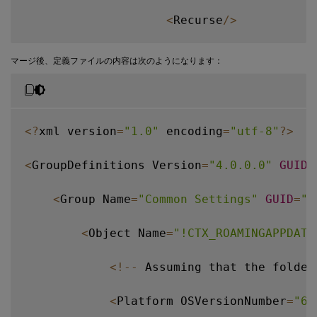
<
Recurse
/
>
<
/
Folder
>
マージ後、定義ファイルの内容は次のようになります：
<
/
Platform
>
<
/
Object
>
<
?
xml version
=
"1.0"
 encoding
=
"utf-8"
?
>
<
/
Group
>
<
GroupDefinitions Version
=
"4.0.0.0"
GUID
=
<
/
GroupDefinitions
>
<
Group Name
=
"Common Settings"
GUID
=
"3
<
Object Name
=
"!CTX_ROAMINGAPPDATA
<
!
--
 Assuming that the folder
<
Platform OSVersionNumber
=
"6.