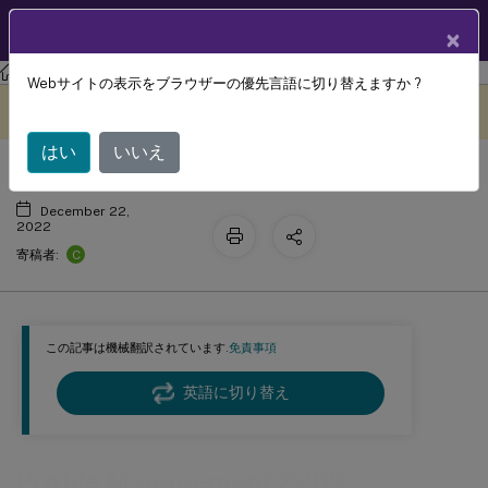
製品ドキュメン
JA
×
ト
Profile Management
Profile Management 2209
Webサイトの表示をブラウザーの優先言語に切り替えますか ?
Profile Management 2209
このコンテンツは動的に機械
フィードバックを提供する
翻訳されています。
はい
いいえ
December 22,
2022
C
寄稿者:
この記事は機械翻訳されています.
免責事項
英語に切り替え
Profile Management 2209