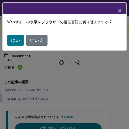
製品ドキュメン
JA
×
ト
Profile Management
Profile Management 2209
Webサイトの表示をブラウザーの優先言語に切り替えますか ?
ユーザープロファイルの移行
このコンテンツは動的に機械
フィードバックを提供する
翻訳されています。
はい
いいえ
December 19,
2022
C
寄稿者:
この記事の概要
移動プロファイルへ移行するには
Personal vDiskから移行するには
この記事は機械翻訳されています.
免責事項
英語に切り替え