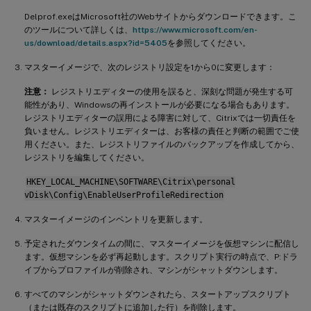
Delprof.exeはMicrosoft社のWebサイトからダウンロードできます。こ
のツールについて詳しくは、
https://www.microsoft.com/en-
us/download/details.aspx?id=5405
を参照してください。
マスターイメージで、次のレジストリ設定を1から0に変更します：
注意：
レジストリエディターの使用を誤ると、深刻な問題が発生する可
能性があり、Windowsの再インストールが必要になる場合もあります。
レジストリエディターの誤用による障害に対して、Citrixでは一切責任を
負いません。レジストリエディターは、お客様の責任と判断の範囲でご使
用ください。また、レジストリファイルのバックアップを作成してから、
レジストリを編集してください。
HKEY_LOCAL_MACHINE\SOFTWARE\Citrix\personal
vDisk\Config\EnableUserProfileRedirection
マスターイメージのインベントリを更新します。
予定されたダウンタイムの間に、マスターイメージを仮想マシンに配信し
ます。仮想マシンを必ず再起動します。スクリプト実行の時点で、P:ドラ
イブからプロファイルが削除され、マシンがシャットダウンします。
すべてのマシンがシャットダウンされたら、スタートアップスクリプト
（または既存のスクリプトに追加した行）を削除します。