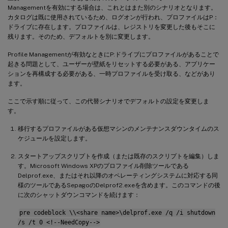
Managementを有効にする場合は、これとはまた別のシナリオとなります。
カタログは既に使用されているため、ログオンが行われ、プロファイルはP：
ドライブに存在します。プロファイルは、レジストリを変更した後もそこに
残ります。そのため、デフォルトを別に変更します。
Profile Managementが有効なときにP:ドライブにプロファイルがあることで
起きる問題として、ユーザーが壁紙をリセットする必要がある、アプリケー
ションを再構成する必要がある、一時プロファイルを受け取る、などがあり
ます。
ここで示す順に従って、この代替シナリオでデフォルトの設定を変更しま
す。
移行するプロファイルがある仮想マシンのメンテナンスダウンタイムのス
ケジュールを設定します。
スタートアップスクリプトを作成（または既存のスクリプトを編集）しま
す。Microsoft Windows XPのプロファイル削除ツールである
Delprof.exe、またはそれ以降のオペレーティングシステムに対応する同
様のツールであるSepagoのDelprof2.exeを含めます。このコマンドの後
に次のシャットダウンコマンドを続けます：
pre codeblock \\<share name>\delprof.exe /q /i shutdown
/s /t 0 <!--NeedCopy-->