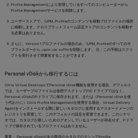
Profile Managementにより管理しているすべてのコンピューターから
Profile Managementサービスを削除します。
ユーザーストアで、\UPM_Profileのコンテンツを移動プロファイルの場所
に移動します。クロスプラットフォーム設定ストアのコンテンツを移動す
る必要はありません。
さらに、Version 1プロファイルの場合のみ、\UPM_Profileのすべてのサ
ブフォルダーから_upm_var suffixを削除します。 注：この手順はスクリ
プトを実行させて簡素化することができます。
Personal vDiskから移行するには
Citrix Virtual DesktopsでPersonal vDisk機能を使用する場合、デフォルト
では、ユーザープロファイルは仮想デスクトップのC:ドライブではなく、
Personal vDiskのP:ドライブに保存されます。または（Personal vDiskを使
う代わりに）Citrix Profile Managementを使用する場合、Virtual Delivery
Agentをインストールする際に新しいカタログに使用するマスターイメージの
レジストリを変更して、このデフォルトの設定を変更できます。このシナリ
オでは、カタログが新しいためログオンしているユーザーが存在せず、P:ドラ
イブで保存されているプロファイルはありません。
重要： Personal vDiskがある既存のカタログのマシンでProfile