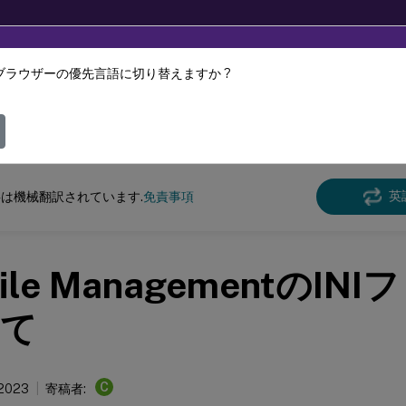
ブラウザーの優先言語に切り替えますか ?
ツは動的に機械翻訳されています。
フィ
e Management
Profile Management 2303
英
は機械翻訳されています.
免責事項
file ManagementのI
て
C
 2023
寄稿者: