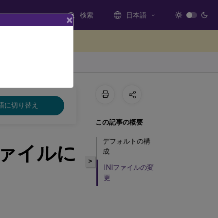
検索
日本語
×
ードバックを提供する
語に切り替え
この記事の概要
デフォルトの構
NIファイルに
成
>
INIファイルの変
更