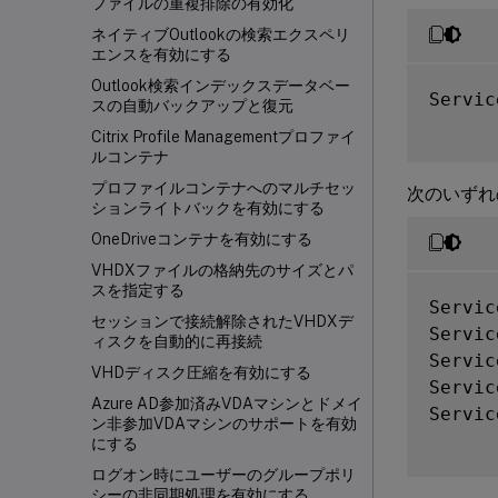
ファイルの重複排除の有効化
ネイティブOutlookの検索エクスペリ
エンスを有効にする
Outlook検索インデックスデータベー
Servic
スの自動バックアップと復元
Citrix Profile Managementプロファイ
ルコンテナ
プロファイルコンテナへのマルチセッ
次のいずれ
ションライトバックを有効にする
OneDriveコンテナを有効にする
VHDXファイルの格納先のサイズとパ
スを指定する
Servic
セッションで接続解除されたVHDXデ
Servic
ィスクを自動的に再接続
Servic
VHDディスク圧縮を有効にする
Servic
Azure AD参加済みVDAマシンとドメイ
Servic
ン非参加VDAマシンのサポートを有効
にする
ログオン時にユーザーのグループポリ
シーの非同期処理を有効にする