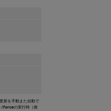
更新を手動また自動で
 /force
の実行時（推