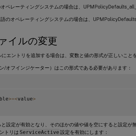
ペレーティングシステムの場合は、UPMPolicyDefaults_all_ja
のオペレーティングシステムの場合は、UPMPolicyDefaults_all_
ファイルの変更
イルにエントリを追加する場合は、変数と値の形式が正しいこと
ン/オフインジケーター）はこの形式である必要があります：
ble
>=
<
value
>
ると設定が有効となり、そのほかの値や値を空にすると設定が
ントリは
ServiceActive
設定を有効にします：