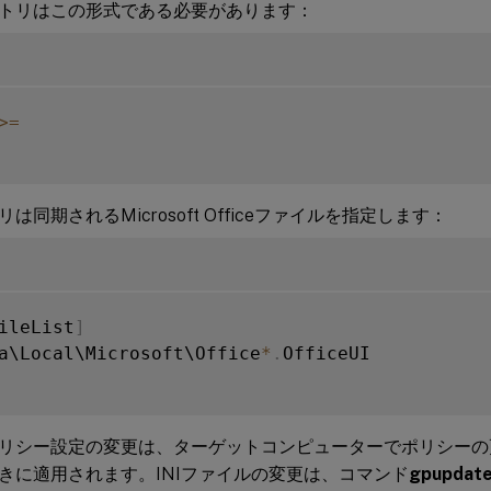
トリはこの形式である必要があります：
>=
は同期されるMicrosoft Officeファイルを指定します：
ileList
]
a\Local\Microsoft\Office
*
.
OfficeUI

リシー設定の変更は、ターゲットコンピューターでポリシーの
きに適用されます。INIファイルの変更は、コマンド
gpupdate