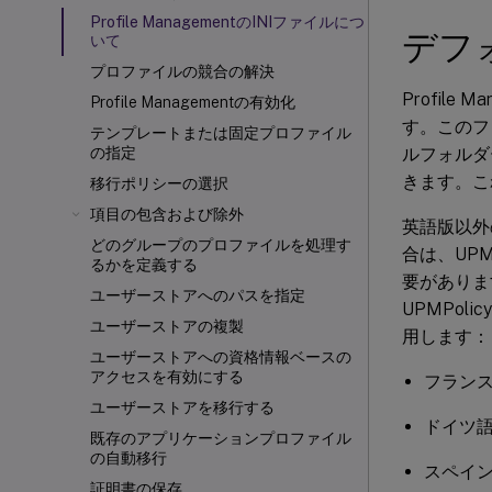
Profile ManagementのINIファイルにつ
デフ
いて
プロファイルの競合の解決
Profil
Profile Managementの有効化
す。このファ
テンプレートまたは固定プロファイル
ルフォルダ
の指定
きます。こ
移行ポリシーの選択
項目の包含および除外
英語版以外のP
どのグループのプロファイルを処理す
合は、UPM
るかを定義する
要がありま
ユーザーストアへのパスを指定
UPMPol
ユーザーストアの複製
用します：
ユーザーストアへの資格情報ベースの
アクセスを有効にする
フランス語
ユーザーストアを移行する
ドイツ語の
既存のアプリケーションプロファイル
の自動移行
スペイン語
証明書の保存