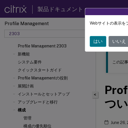
製品ドキュメント
Profile Management
Webサイトの表示を
このコンテン
2303
Profil
はい
いいえ
Profile Management 2303
新機能
この記事
システム要件
クイックスタートガイド
Profile Managementの役割
Pro
展開計画
インストールとセットアップ
<
つい
アップグレードと移行
構成
管理
June 26,
構成の優先順位