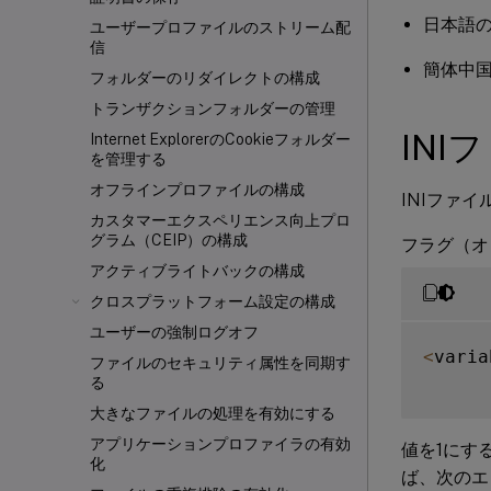
日本語のオ
ユーザープロファイルのストリーム配
信
簡体中国語
フォルダーのリダイレクトの構成
トランザクションフォルダーの管理
INI
Internet ExplorerのCookieフォルダー
を管理する
オフラインプロファイルの構成
INIファ
カスタマーエクスペリエンス向上プロ
グラム（CEIP）の構成
フラグ（オ
アクティブライトバックの構成
クロスプラットフォーム設定の構成
ユーザーの強制ログオフ
<
varia
ファイルのセキュリティ属性を同期す
る
大きなファイルの処理を有効にする
アプリケーションプロファイラの有効
値を1にす
化
ば、次のエ