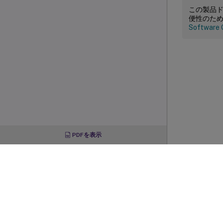
この製品
便性のた
Software 
PDFを表示