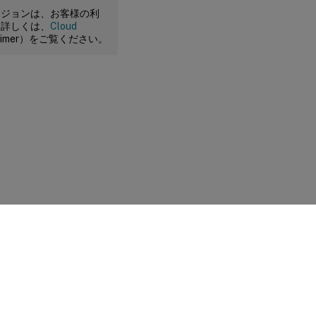
ージョンは、お客様の利
。詳しくは、
Cloud
claimer）をご覧ください。
に関する選択肢
|
プライバシーと法令
|
Cookieの設定
|
docs.cloud.com
© 1999-
2026
Cloud Software Group, Inc. All rights reserved.