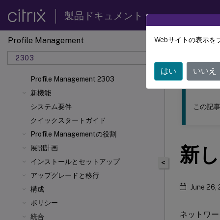
製品ドキュメント
Profile Management
Webサイトの表示を
このコンテン
2303
Profil
はい
いいえ
Profile Management 2303
新機能
この記事
システム要件
クイックスタートガイド
Profile Managementの役割
新し
展開計画
インストールとセットアップ
<
アップグレードと移行
June 26,
構成
ポリシー
ネットワーク管
統合