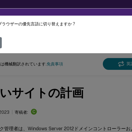
ブラウザーの優先言語に切り替えますか ?
ツは動的に機械翻訳されています。
フィ
e Management
Profile Management 2303
英
は機械翻訳されています.
免責事項
いサイトの計画
C
 2023
寄稿者:
理者は、Windows Server 2012ドメインコントローラーおよびAct