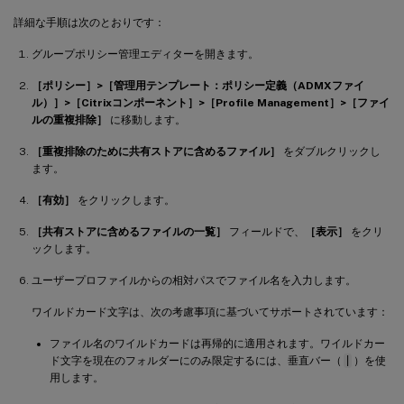
詳細な手順は次のとおりです：
グループポリシー管理エディターを開きます。
［ポリシー］>［管理用テンプレート：ポリシー定義（ADMXファイ
ル）］>［Citrixコンポーネント］>［Profile Management］>［ファイ
ルの重複排除］
に移動します。
［重複排除のために共有ストアに含めるファイル］
をダブルクリックし
ます。
［有効］
をクリックします。
［共有ストアに含めるファイルの一覧］
フィールドで、
［表示］
をクリ
ックします。
ユーザープロファイルからの相対パスでファイル名を入力します。
ワイルドカード文字は、次の考慮事項に基づいてサポートされています：
ファイル名のワイルドカードは再帰的に適用されます。ワイルドカー
ド文字を現在のフォルダーにのみ限定するには、垂直バー（
|
）を使
用します。