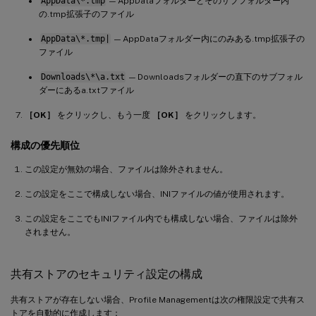
AppData\*.tmp
— AppDataフォルダーとそのサブフォルダー内
の.tmp拡張子のファイル
AppData\*.tmp|
— AppDataフォルダー内にのみある.tmp拡張子の
ファイル
Downloads\*\a.txt
— Downloadsフォルダーの直下のサブフォル
ダーにあるa.txtファイル
［OK］
をクリックし、もう一度
［OK］
をクリックします。
構成の優先順位
この設定が無効の場合、ファイルは除外されません。
この設定をここで構成しない場合、INIファイルの値が使用されます。
この設定をここでもINIファイル内でも構成しない場合、ファイルは除外
されません。
共有ストアのセキュリティ設定の構成
共有ストアが存在しない場合、Profile Managementは次の権限設定で共有ス
トアを自動的に作成します：