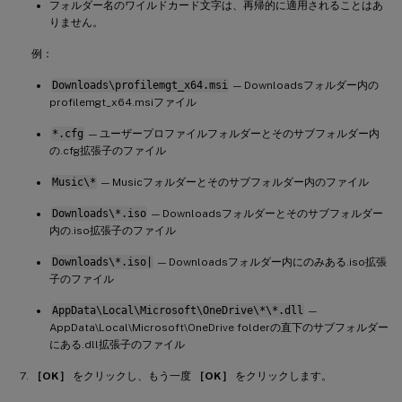
フォルダー名のワイルドカード文字は、再帰的に適用されることはあ
りません。
例：
Downloads\profilemgt_x64.msi
— Downloadsフォルダー内の
profilemgt_x64.msiファイル
*.cfg
— ユーザープロファイルフォルダーとそのサブフォルダー内
の.cfg拡張子のファイル
Music\*
— Musicフォルダーとそのサブフォルダー内のファイル
Downloads\*.iso
— Downloadsフォルダーとそのサブフォルダー
内の.iso拡張子のファイル
Downloads\*.iso|
— Downloadsフォルダー内にのみある.iso拡張
子のファイル
AppData\Local\Microsoft\OneDrive\*\*.dll
—
AppData\Local\Microsoft\OneDrive folderの直下のサブフォルダー
にある.dll拡張子のファイル
［OK］
をクリックし、もう一度
［OK］
をクリックします。