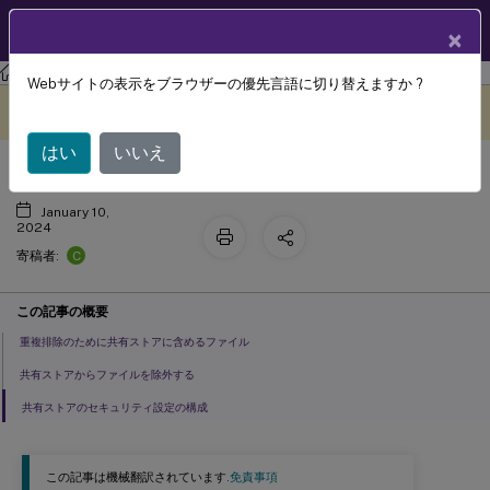
製品ドキュメン
JA
×
ト
Profile Management
Profile Management 2303
Webサイトの表示をブラウザーの優先言語に切り替えますか ?
ファイルの重複排除の有効化
このコンテンツは動的に機械
フィードバックを提供する
翻訳されています。
はい
いいえ
January 10,
2024
C
寄稿者:
この記事の概要
重複排除のために共有ストアに含めるファイル
共有ストアからファイルを除外する
共有ストアのセキュリティ設定の構成
この記事は機械翻訳されています.
免責事項