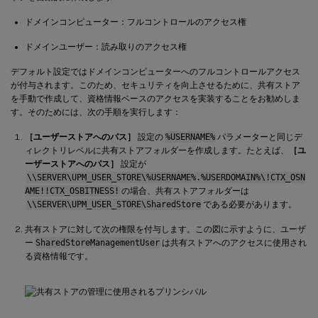
ドメインコンピューター：フルコントロールのアクセス権
ドメインユーザー：読み取りのアクセス権
デフォルト設定ではドメインコンピューターへのフルコントロールアクセス
が付与されます。このため、セキュリティを向上させるために、共有ストア
を手動で作成して、資格情報ベースのアクセスを実装することをお勧めしま
す。そのためには、次の手順を実行します：
［ユーザーストアへのパス］
設定の
%USERNAME%
パラメーターと同じデ
ィレクトリレベルに共有ストアフォルダーを作成します。たとえば、
［ユ
ーザーストアへのパス］
設定が
\\SERVER\UPM_USER_STORE\%USERNAME%.%USERDOMAIN%\!CTX_OSN
AME!!CTX_OSBITNESS!
の場合、共有ストアフォルダーは
\\SERVER\UPM_USER_STORE\SharedStore
である必要があります。
共有ストアに対して次の権限を付与します。この図に示すように、ユーザ
ー
SharedStoreManagementUser
は共有ストアへのアクセスに使用され
る資格情報です。