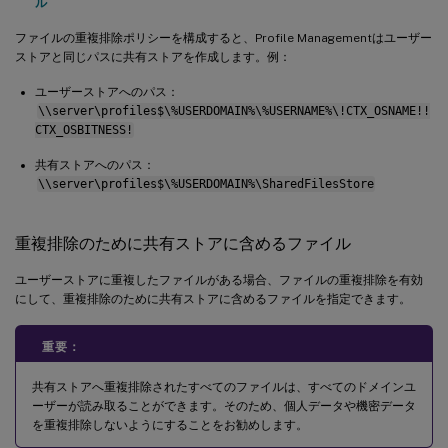
ル
ファイルの重複排除ポリシーを構成すると、Profile Managementはユーザー
ストアと同じパスに共有ストアを作成します。例：
ユーザーストアへのパス：
\\server\profiles$\%USERDOMAIN%\%USERNAME%\!CTX_OSNAME!!
CTX_OSBITNESS!
共有ストアへのパス：
\\server\profiles$\%USERDOMAIN%\SharedFilesStore
重複排除のために共有ストアに含めるファイル
ユーザーストアに重複したファイルがある場合、ファイルの重複排除を有効
にして、重複排除のために共有ストアに含めるファイルを指定できます。
重要：
共有ストアへ重複排除されたすべてのファイルは、すべてのドメインユ
ーザーが読み取ることができます。そのため、個人データや機密データ
を重複排除しないようにすることをお勧めします。