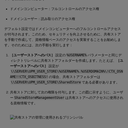
ドメインコンピューター：フルコントロールのアクセス権
ドメインユーザー：読み取りのアクセス権
デフォルト設定ではドメインコンピューターへのフルコントロールアクセス
が付与されます。このため、セキュリティを向上させるために、共有ストア
を手動で作成して、資格情報ベースのアクセスを実装することをお勧めしま
す。そのためには、次の手順を実行します：
［ユーザーストアへのパス］
設定の
%USERNAME%
パラメーターと同じデ
ィレクトリレベルに共有ストアフォルダーを作成します。たとえば、
［ユ
ーザーストアへのパス］
設定が
\\SERVER\UPM_USER_STORE\%USERNAME%.%USERDOMAIN%\!CTX_OSN
AME!!CTX_OSBITNESS!
の場合、共有ストアフォルダーは
\\SERVER\UPM_USER_STORE\SharedStore
である必要があります。
共有ストアに対して次の権限を付与します。この図に示すように、ユーザ
ー
SharedStoreManagementUser
は共有ストアへのアクセスに使用され
る資格情報です。