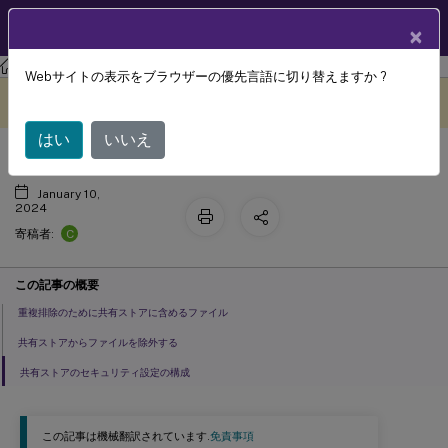
製品ドキュメン
JA
×
ト
Profile Management
Profile Management 2303
Webサイトの表示をブラウザーの優先言語に切り替えますか ?
ファイルの重複排除の有効化
このコンテンツは動的に機械
フィードバックを提供する
翻訳されています。
はい
いいえ
January 10,
2024
C
寄稿者:
この記事の概要
重複排除のために共有ストアに含めるファイル
共有ストアからファイルを除外する
共有ストアのセキュリティ設定の構成
この記事は機械翻訳されています.
免責事項