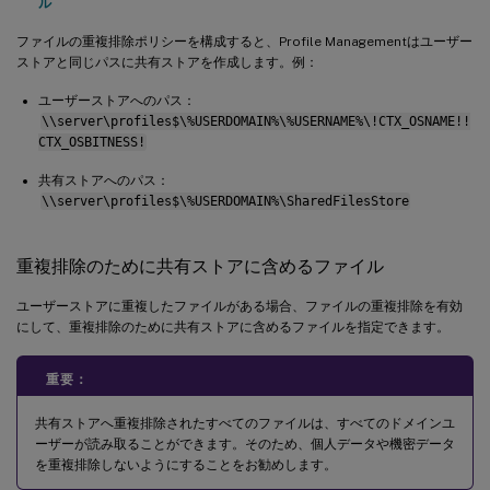
ル
ファイルの重複排除ポリシーを構成すると、Profile Managementはユーザー
ストアと同じパスに共有ストアを作成します。例：
ユーザーストアへのパス：
\\server\profiles$\%USERDOMAIN%\%USERNAME%\!CTX_OSNAME!!
CTX_OSBITNESS!
共有ストアへのパス：
\\server\profiles$\%USERDOMAIN%\SharedFilesStore
重複排除のために共有ストアに含めるファイル
ユーザーストアに重複したファイルがある場合、ファイルの重複排除を有効
にして、重複排除のために共有ストアに含めるファイルを指定できます。
重要：
共有ストアへ重複排除されたすべてのファイルは、すべてのドメインユ
ーザーが読み取ることができます。そのため、個人データや機密データ
を重複排除しないようにすることをお勧めします。