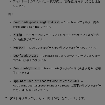
フォルダー名のワイルドカード文字は、再帰的に適用されることはあ
りません。
例：
Downloads\profilemgt_x64.msi
— Downloadsフォルダー内の
profilemgt_x64.msiファイル
*.cfg
— ユーザープロファイルフォルダーとそのサブフォルダー内
の.cfg拡張子のファイル
Music\*
— Musicフォルダーとそのサブフォルダー内のファイル
Downloads\*.iso
— Downloadsフォルダーとそのサブフォルダー
内の.iso拡張子のファイル
Downloads\*.iso|
— Downloadsフォルダー内にのみある.iso拡張
子のファイル
AppData\Local\Microsoft\OneDrive\*\*.dll
—
AppData\Local\Microsoft\OneDrive folderの直下のサブフォルダー
にある.dll拡張子のファイル
［OK］
をクリックし、もう一度
［OK］
をクリックします。