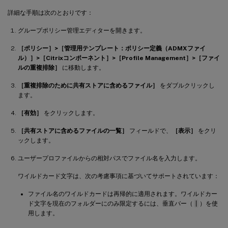
詳細な手順は次のとおりです：
グループポリシー管理エディターを開きます。
［ポリシー］>［管理用テンプレート：ポリシー定義（ADMXファイ
ル）］>［Citrixコンポーネント］>［Profile Management］>［ファイ
ルの重複排除］
に移動します。
［重複排除のために共有ストアに含めるファイル］
をダブルクリックし
ます。
［有効］
をクリックします。
［共有ストアに含めるファイルの一覧］
フィールドで、
［表示］
をクリ
ックします。
ユーザープロファイルからの相対パスでファイル名を入力します。
ワイルドカード文字は、次の考慮事項に基づいてサポートされています：
ファイル名のワイルドカードは再帰的に適用されます。ワイルドカー
ド文字を現在のフォルダーにのみ限定するには、垂直バー（
|
）を使
用します。