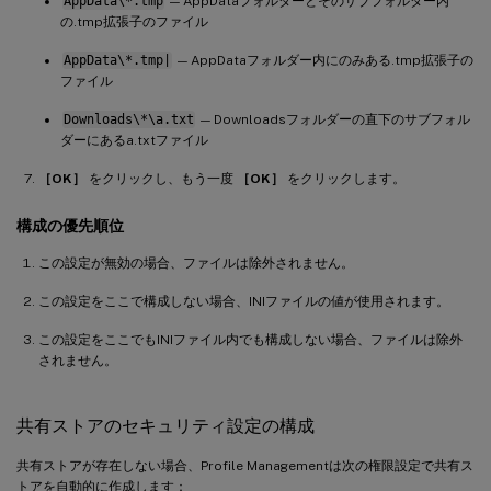
AppData\*.tmp
— AppDataフォルダーとそのサブフォルダー内
の.tmp拡張子のファイル
AppData\*.tmp|
— AppDataフォルダー内にのみある.tmp拡張子の
ファイル
Downloads\*\a.txt
— Downloadsフォルダーの直下のサブフォル
ダーにあるa.txtファイル
［OK］
をクリックし、もう一度
［OK］
をクリックします。
構成の優先順位
この設定が無効の場合、ファイルは除外されません。
この設定をここで構成しない場合、INIファイルの値が使用されます。
この設定をここでもINIファイル内でも構成しない場合、ファイルは除外
されません。
共有ストアのセキュリティ設定の構成
共有ストアが存在しない場合、Profile Managementは次の権限設定で共有ス
トアを自動的に作成します：