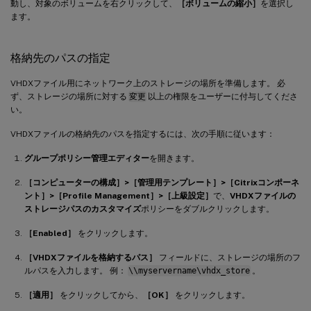
動し、対象のボリュームを右クリックして、
［ボリュームの縮小］
を選択し
ます。
格納先のパスの指定
VHDXファイル用にネットワーク上のストレージの場所を準備します。 必
ず、ストレージの場所に対する
変更
以上の権限をユーザーに付与してくださ
い。
VHDXファイルの格納先のパスを指定するには、次の手順に従います：
グループポリシー管理エディター
を開きます。
［コンピューターの構成］>［管理用テンプレート］>［Citrixコンポーネ
ント］>［Profile Management］>［上級設定］
で、
VHDXファイルの
ストレージパスのカスタマイズ
ポリシーをダブルクリックします。
［Enabled］
をクリックします。
［VHDXファイルを格納するパス］
フィールドに、ストレージの場所のフ
ルパスを入力します。 例：
\\myservername\vhdx_store
。
［適用］
をクリックしてから、
［OK］
をクリックします。