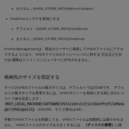
カスタム：{VHDX_STORE_PATH}\MirrorFolders\
OneDriveコンテナを有効にする
デフォルト：{USER_STORE_PATH}\OneDrive\
カスタム：{VHDX_STORE_PATH}\OneDrive\
Profile Managementは、現在のユーザーに偽装してVHDXファイルにアクセ
スするようになり、VHDXファイルのストレージパスに対する
フルコントロ
ール
権限はドメインコンピューターに付与されません。
格納先のサイズを指定する
すべてのVHDXファイルの最大サイズは、デフォルトでは50GBです。 デフォ
ルトの最大サイズを変更するには、VHDXポリシーを有効にする前に次のレジ
ストリ値を設定します：
HKEY_LOCAL_MACHINE\SOFTWARE\Policies\Citrix\UserProfileMana
ger\VhdCapacity
（DWORD、サイズ単位はGB）。
手動でVHDXファイルを削除しても、VHDXファイルは自動的には縮小されま
せん。 VHDXファイルのサイズを小さくするには、
［ディスクの管理］
に移