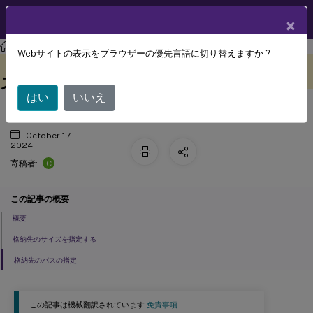
製品ドキュメン
JA
×
ト
Profile Management
Profile Management 2303
Webサイトの表示をブラウザーの優先言語に切り替えますか ?
VHDXファイルの格納先のサイズとパ
このコンテンツは動的に機械
フィードバックを提供する
翻訳されています。
スを指定する
はい
いいえ
October 17,
2024
C
寄稿者:
この記事の概要
概要
格納先のサイズを指定する
格納先のパスの指定
この記事は機械翻訳されています.
免責事項