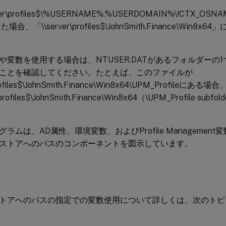
ver\profiles$\%USERNAME%.%USERDOMAIN%\!CTX_OSNA
場合、「\\server\profiles$\JohnSmith.Finance\Win
や変数を使用する場合は、NTUSER.DATがあるフォルダーの
ことを確認してください。たとえば、このファイルが
\profiles$\JohnSmith.Finance\Win8x64\UPM_Profil
\profiles$\JohnSmith.Finance\Win8x64（\UPM_Profile 
ラムは、AD属性、環境変数、およびProfile Managemen
ストアへのパスのコンポーネントを図示しています。
トアへのパスの指定での変数使用について詳しくは、次のトピ