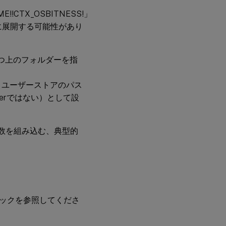
ME!!CTX_OSBITNESS!」
8x64」に展開する可能性があり
1つ上のフォルダーを指
eにある場合、ユーザーストアのパス
subfolderではない）として設
t変数を組み込む、典型的
ックを参照してくださ