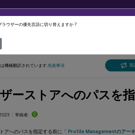
ブラウザーの優先言語に切り替えますか ?
ツは動的に機械翻訳されています。
フィ
e Management
Profile Management 2303
英
は機械翻訳されています.
免責事項
ザーストアへのパスを指
C
 2023
寄稿者:
トアへのパスを指定する前に「
Profile Managementのア