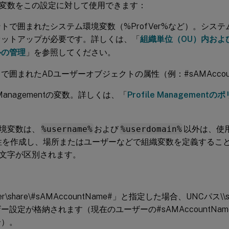
変数をこの設定に対して使用できます：
トで囲まれたシステム環境変数（%ProfVer%など）。シス
セットアップが必要です。詳しくは、「
組織単位（OU）内およ
ルの管理
」を参照してください。
で囲まれたADユーザーオブジェクトの属性（例：#sAMAccoun
le Managementの変数。詳しくは、「
Profile Managementの
。
境変数は、
%username%
および
%userdomain%
以外は、使
性を作成し、場所またはユーザーなどで組織変数を定義するこ
文字が区別されます。
ver\share\#sAMAccountName#」と指定した場合、UNCパス\\serve
ー設定が格納されます（現在のユーザーの#sAMAccountName#
合）。