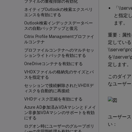
ファイルの重複排除の有効化
「\\ser
ネイティブOutlookの検索エクスペリ
エンスを有効にする
と指定した
ます。
Outlook検索インデックスデータベー
スの自動バックアップと復元
重要：属性
Citrix Profile Managementプロファイ
定している
ルコンテナ
\\server
プロファイルコンテナへのマルチセッ
ションライトバックを有効にする
を\\server
OneDriveコンテナを有効にする
定します。
VHDXファイルの格納先のサイズとパ
このダイアグ
スを指定する
なユーザー
セッションで接続解除されたVHDXデ
ィスクを自動的に再接続
VHDディスク圧縮を有効にする
Azure AD参加済みVDAマシンとドメイ
ン非参加VDAマシンのサポートを有効
ユーザース
にする
い：
ログオン時にユーザーのグループポリ
シーの非同期処理を有効にする