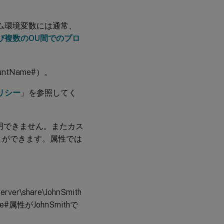
テム環境変数には通常、
び複数のOU間でのプロ
tName#）。
ポリシー
」を参照してく
用できません。またカス
とができます。属性では
r\share\JohnSmith
属性がJohnSmithで