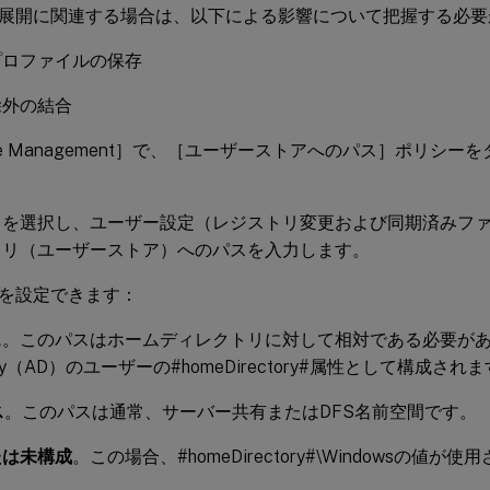
展開に関連する場合は、以下による影響について把握する必要
プロファイルの保存
除外の結合
file Management］で、［ユーザーストアへのパス］ポリシ
］を選択し、ユーザー設定（レジストリ変更および同期済みフ
トリ（ユーザーストア）へのパスを入力します。
を設定できます：
ス
。このパスはホームディレクトリに対して相対である必要があり、
tory（AD）のユーザーの#homeDirectory#属性として構成され
ス
。このパスは通常、サーバー共有またはDFS名前空間です。
たは未構成
。この場合、#homeDirectory#\Windowsの値が