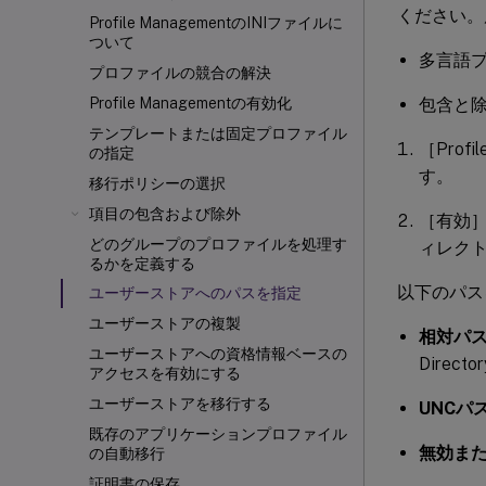
ください。
Profile ManagementのINIファイルに
ついて
多言語
プロファイルの競合の解決
包含と
Profile Managementの有効化
テンプレートまたは固定プロファイル
［Pro
の指定
す。
移行ポリシーの選択
項目の包含および除外
［有効
どのグループのプロファイルを処理す
ィレク
るかを定義する
以下のパス
ユーザーストアへのパスを指定
ユーザーストアの複製
相対パ
ユーザーストアへの資格情報ベースの
Direc
アクセスを有効にする
ユーザーストアを移行する
UNCパ
既存のアプリケーションプロファイル
無効ま
の自動移行
証明書の保存