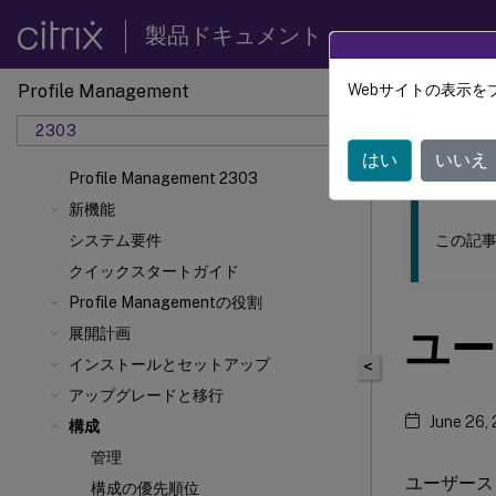
製品ドキュメント
Profile Management
Webサイトの表示を
このコンテン
2303
Profil
はい
いいえ
Profile Management 2303
新機能
この記事
システム要件
クイックスタートガイド
Profile Managementの役割
ユー
展開計画
インストールとセットアップ
<
アップグレードと移行
June 26,
構成
管理
ユーザース
構成の優先順位