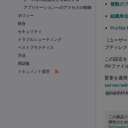
複数のフ
アプリケーションへのアクセスの制御
ポリシー
組織単位
統合
Profi
セキュリティ
トラブルシューティング
［ユーザー
ブディレク
ベストプラクティス
方法
この設定を
用語集
INIファ
ドキュメント履歴
変更を適用
server/ad
gpupdat
この製品
便性のた
Software 