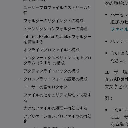
次の種類の
ユーザープロファイルのストリーム配
信
パーセン
フォルダーのリダイレクトの構成
追加の
トランザクションフォルダーの管理
ファイ
Internet ExplorerのCookieフォルダー
ハッシュ
を管理する
オフラインプロファイルの構成
Profi
カスタマーエクスペリエンス向上プロ
ださい
グラム（CEIP）の構成
アクティブライトバックの構成
ユーザー環
タムAD属
クロスプラットフォーム設定の構成
大文字と小
ユーザーの強制ログオフ
ファイルのセキュリティ属性を同期す
例：
る
大きなファイルの処理を有効にする
「\\ser
アプリケーションプロファイラの有効
にユーザ
化
ある場