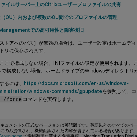
ァイルサーバー上のCitrixユーザープロファイルの共有
（OU）内および複数のOU間でのプロファイルの管理
le Managementでの高可用性と障害復旧
ストアへのパス］が無効の場合は、ユーザー設定はホームディレク
トリに保存されます。
ここで構成しない場合、INIファイルの設定が使用されます。
イルで構成しない場合、ホームドライブのWindowsディレクト
するには、
https://docs.microsoft.com/en-us/windows-
ministration/windows-commands/gpupdate
を参照して、コ
e /force
コマンドを実行します。
ドキュメントの正式なバージョンは英語版です。英語以外のすべてのバ
めにのみ提供され、機械翻訳された内容が含まれている場合があります
Group home
で機械翻訳に関する免責事項（Machine Translation Dis