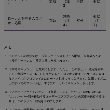
無効
（注
有効
有効
ク
3）
無効
有効
ローカル管理者のログ
有効
（注
有効
（注
オン処理
4）
7）
メモ
このマシンの種類では ［プロファイルストリーム配信］ が無効なため、
［常時キャッシュ］ 設定は常に無視されます。
［常時キャッシュ］ は無効にします。ただし、このポリシー設定を有効
にして制限サイズ（MB）を指定すると、ログオン後すぐにサイズの大き
なファイルがプロファイルにロードされるようになります。制限サイズ以
上のすべてのファイルは、すぐにローカルにキャッシュされます。
［アクティブライトバック］ は無効にします。ただし、Citrix Virtual
Appsサーバー間を移動するユーザーのプロファイルの変更を保存する場
合は、このポリシー設定を有効にします。
［ローカル管理者のログオン処理］ は無効にします。ただし、ホスト共