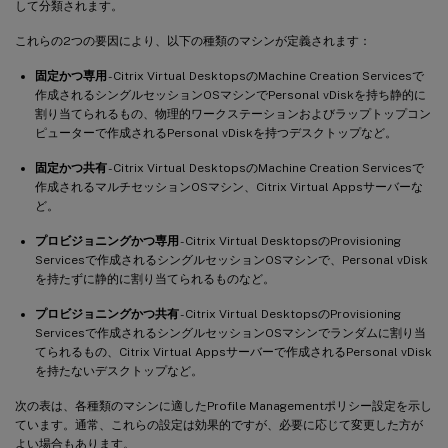
して分類されます。
これらの2つの要因により、以下の種類のマシンが定義されます：
固定かつ専用
- Citrix Virtual DesktopsのMachine Creation Servicesで
作成されるシングルセッションOSマシンでPersonal vDiskを持ち静的に
割り当てられるもの、物理的ワークステーションおよびラップトップコン
ピューターで作成されるPersonal vDiskを持つデスクトップなど。
固定かつ共有
- Citrix Virtual DesktopsのMachine Creation Servicesで
作成されるマルチセッションOSマシン、Citrix Virtual Appsサーバーな
ど。
プロビジョニングかつ専用
- Citrix Virtual DesktopsのProvisioning
Servicesで作成されるシングルセッションOSマシンで、Personal vDisk
を持たずに静的に割り当てられるものなど。
プロビジョニングかつ共有
- Citrix Virtual DesktopsのProvisioning
Servicesで作成されるシングルセッションOSマシンでランダムに割り当
てられるもの、Citrix Virtual Appsサーバーで作成されるPersonal vDisk
を持たないデスクトップなど。
次の表は、各種類のマシンに適したProfile Managementポリシー設定を示し
ています。通常、これらの設定は効果的ですが、必要に応じて変更した方が
よい場合もあります。