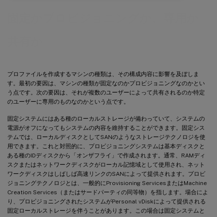
固定かプロビジョニングか、専用か
共有か
プロファイルを作成するマシンの種類は、その構成内容に影響を及ぼしま
す。最初の要因は、マシンの種類が固定なのかプロビジョニングなのかとい
う点です。次の要因は、それが複数のユーザーによって共有されるのか特定
のユーザーに専用のものなのかという点です。
固定システムにはある種のローカルストレージが備わっていて、システムの
電源がオフになってもシステムの内容を維持することができます。固定シス
テムでは、ローカルディスクとしてSANのようなストレージテクノロジを使
用できます。これと対照的に、プロビジョニングシステムは基本ディスクと
ある種のIDディスクから「オンザフライ」で作成されます。通常、RAMディ
スクまたはネットワークディスクがローカル記憶域として使用され、ネット
ワークディスクはしばしば高速リンクのSANによって提供されます。プロビ
ジョニングテクノロジとは、一般的にProvisioning ServicesまたはMachine
Creation Services（またはサードパーティの同等物）を指します。場合によ
り、プロビジョニングされたシステムがPersonal vDiskによって提供される
固定ローカルストレージを伴うことがあります。この場合は固定システムと