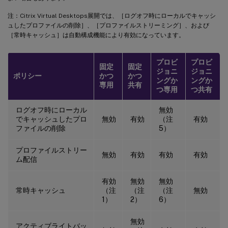
注：Citrix Virtual Desktops展開では、［ログオフ時にローカルでキャッシ
ュしたプロファイルの削除］、［プロファイルストリーミング］、および
［常時キャッシュ］は自動構成機能により有効になっています。
プロビ
プロビ
固定
固定
ジョニ
ジョニ
ポリシー
かつ
かつ
ングか
ングか
専用
共有
つ専用
つ共有
ログオフ時にローカル
無効
でキャッシュしたプロ
無効
有効
（注
有効
ファイルの削除
5）
プロファイルストリー
無効
有効
有効
有効
ム配信
有効
無効
無効
常時キャッシュ
（注
（注
（注
無効
1）
2）
6）
無効
アクティブライトバッ