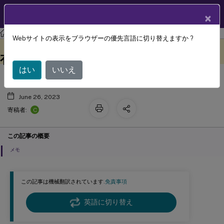
製品ドキュメン
JA
×
ト
Profile Management
Profile Management 2303
Webサイトの表示をブラウザーの優先言語に切り替えますか ?
固定かプロビジョニングか、専用か共
このコンテンツは動的に機械
フィードバックを提供する
翻訳されています。
有か
はい
いいえ
June 26, 2023
C
寄稿者:
この記事の概要
メモ
この記事は機械翻訳されています.
免責事項
英語に切り替え