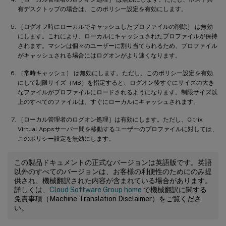
有デスクトップの場合は、このポリシー設定を有効にします。
［ログオフ時にローカルでキャッシュしたプロファイルの削除］ は無効
にします。これにより、ローカルにキャッシュされたプロファイルが保持
されます。マシンは個々のユーザーに割り当てられるため、プロファイル
がキャッシュされる場合にはログオンがより速くなります。
［常時キャッシュ］ は無効にします。ただし、このポリシー設定を有効
にして制限サイズ（MB）を指定すると、ログオン後すぐにサイズの大き
なファイルがプロファイルにロードされるようになります。制限サイズ以
上のすべてのファイルは、すぐにローカルにキャッシュされます。
［ローカル管理者のログオン処理］は有効にします。ただし、Citrix
Virtual Appsサーバー間を移動するユーザーのプロファイルに対しては、
このポリシー設定を無効にします。
この製品ドキュメントの正式なバージョンは英語版です。英語
以外のすべてのバージョンは、お客様の利便性のためにのみ提
供され、機械翻訳された内容が含まれている場合があります。
詳しくは、
Cloud Software Group home
で機械翻訳に関する
免責事項（Machine Translation Disclaimer）をご覧くださ
い。