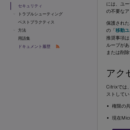
には、ユー
セキュリティ
の不要なア
トラブルシューティング
ベストプラクティス
保護されたユ
の「
移動ユ
方法
推奨事項は
用語集
ループがあ
ドキュメント履歴
または削除
アク
Citri
ストしてい
権限の
現在Mi