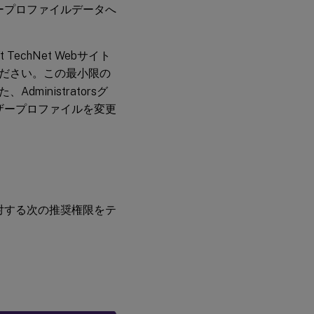
ザープロファイルデータへ
一覧）
プ
ロ
echNet Webサイト
フ
ださい。この最小限の
ァ
イ
inistratorsグ
ル
ーザープロファイルを変更
ス
ト
リ
ー
ミ
ン
グ
お
よ
に対する次の推奨権限をテ
び
業
務
用
ア
ン
チ
ウ
イ