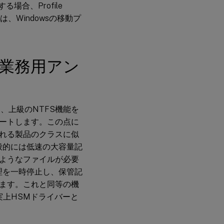
合、Profile
、Windowsの移動プ
業務用アン
機能は、上級のNTFS機能を
ートします。この点に
して知られる製品のクラスに似
般的には低速の大容量記
ようなファイルが必要
理を一時停止し、保管記
ます。これと同等の機
事実上HSMドライバーと