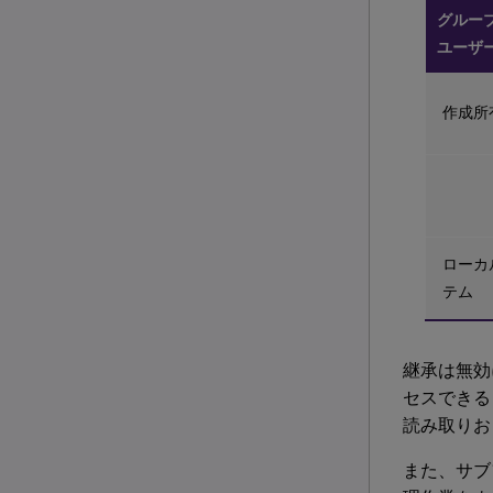
グルー
ユーザ
作成所
ローカ
テム
継承は無効
セスできる
読み取りお
また、サブ