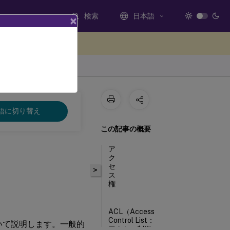
検索
日本語
×
ードバックを提供する
語に切り替え
この記事の概要
ア
ク
セ
>
ス
権
ACL（Access
Control List：
について説明します。一般的
アクセス制御