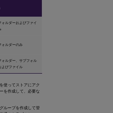
ル
ス
先
製
品
フォルダーおよびファイ
み
ストリーミン
グとアンチウ
イルス製品の
展開における
フォルダーのみ
Profile
Management
のトラブルシ
ューティング
フォルダー、サブフォル
およびファイル
を使ってストアにアク
ーを作成して、必要な
グループを作成して管