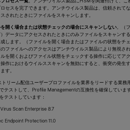
みプロセス一覧
。アンチウイルス製品にHSMを関連付けて、こ
プロセスを完了できます。アンチウイルス製品は、信頼されて
セスされたときにファイルをスキャンします。
ルを開く場合または状態チェックの場合にスキャンしない
。（
ど）データにアクセスされたときにのみファイルをスキャンす
構成します。（ファイルを開く場合またはファイルの状態をチ
類のファイルへのアクセスはアンチウイルス製品により無視され
イルを開くおよびファイル状態をチェックする操作に応じてア
な操作におけるウイルススキャンを無効にすると、衝突の発生
きます。
xではストリーム配信ユーザープロファイルを業界をリードする業
テストして、Profile Managementの互換性を確保して
をテストしています：
Virus Scan Enterprise 8.7
 Endpoint Protection 11.0