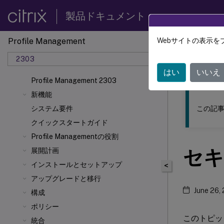
製品ドキュメント
Profile Management
Webサイトの表示を
このコンテン
2303
Profil
はい
いいえ
Profile Management 2303
新機能
この記事
システム要件
クイックスタートガイド
Profile Managementの役割
セキ
展開計画
インストールとセットアップ
<
アップグレードと移行
June 26,
構成
ポリシー
このトピック
統合