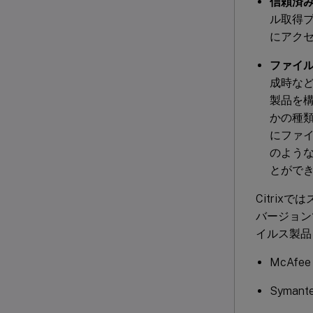
信頼済
ル取得
にアク
ファイ
成時な
製品を
かの種
にファ
のよう
とがで
Citri
バージョンで
イルス製品
McAfee 
Symantec