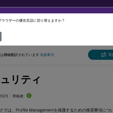
ブラウザーの優先言語に切り替えますか ?
ツは動的に機械翻訳されています。
フィ
e Management
Profile Management 2303
英
は機械翻訳されています.
免責事項
ュリティ
C
 2023
寄稿者:
では、Profile Managementを保護するための推奨事項