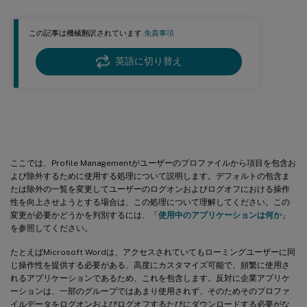
この記事は機械翻訳されています.
免責事項
英語に切り替え
項目の包含および除外
ここでは、Profile Managementがユーザーのプロファイルから項目を包含お
よび除外するために使用する処理について説明します。デフォルトの包含ま
たは除外の一覧を変更してユーザーのログオンおよびログオフにおける操作
性を向上させようとする場合は、この処理について理解してください。この
変更が必要かどうかを判別するには、「
使用中のアプリケーションは何か
」
を参照してください。
たとえばMicrosoft Wordは、アクセスされていてもローミングユーザーに同
じ操作性を提供する必要がある、高度にカスタマイズ可能で、頻繁に使用さ
れるアプリケーションであるため、これを包含します。反対に企業アプリケ
ーションは、一部のグループではあまり使用されず、そのためそのプロファ
イルデータをログオンおよびログオフするたびにダウンロードする必要がな