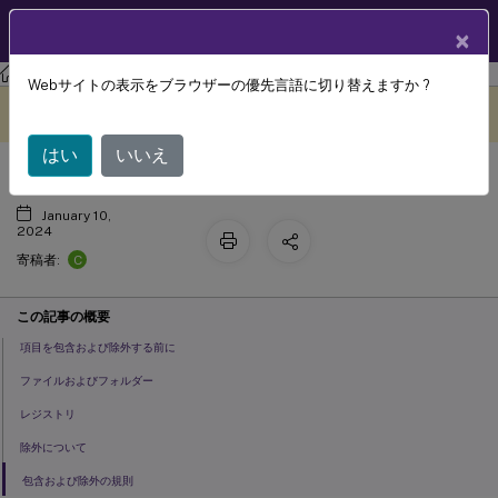
製品ドキュメン
JA
×
ト
Profile Management
Profile Management 2308
Webサイトの表示をブラウザーの優先言語に切り替えますか ?
項目の包含および除外
このコンテンツは動的に機械
フィードバックを提供する
翻訳されています。
はい
いいえ
January 10,
2024
C
寄稿者:
この記事の概要
項目を包含および除外する前に
ファイルおよびフォルダー
レジストリ
除外について
包含および除外の規則