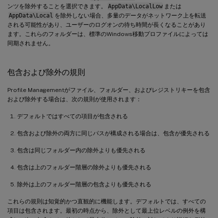
ンツを除外することを選択できます。
AppData\LocalLow
または
AppData\Local
を除外しない場合、多量のデータがネットワーク上を転送
される可能性があり、ユーザーのログオンの待ち時間が長くなることがあり
ます。これらのフォルダーは、標準のWindows移動プロファイルによっては
同期されません。
包含および除外の規則
Profile Managementがファイル、フォルダー、およびレジストリキーを包含
および除外する場合は、次の規則が使用されます：
デフォルトではすべての項目が包含される
包含および除外の両方に同じパスが構成される場合は、包含が優先される
包含は同じフォルダー内の除外よりも優先される
包含は上のフォルダー階層の除外よりも優先される
除外は上のフォルダー階層の包含よりも優先される
これらの規則は知覚的かつ直観的に機能します。デフォルトでは、すべての
項目は包含されます。最初の時点から、除外として最上位レベルの例外を構