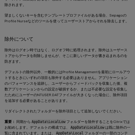
除されます。
望ましくないキーを含むテンプレートプロファイルがある場合、Sepagoの
Profile Nurseなどのツールを使ってユーザーストアからそれを除去します。
除外について
除外はログオン時ではなく、ログオフ時に処理されます。除外はユーザース
トアからデータを削除しませんが、そこに新しいデータが書き込まれるのを
防ぎます。
デフォルトの除外以外、一般的にはProfile Managementを最初にロールアウ
トするときにいずれの項目も除外する必要はありません。アプリケーション
のパフォーマンスを追跡し、ユーザーからフィードバックを収集した後、複
数アプリケーションからの設定が破損するか、または不必要な設定を収集し
たためにユーザーのNTUSER.DATファイルが大きくなった場合に、除外項目
を追加する必要があることがあります。
リダイレクトされたフォルダーを除外項目として追加しないでください。
重要：
同期から
AppData\LocalLow
フォルダーを除外することをCitrixでは
お勧めします。デフォルトの構成では、
AppData\LocalLow
は既に除外の一
覧に含まれています。または、
AppData\Local
フォルダーの一部のコンテ