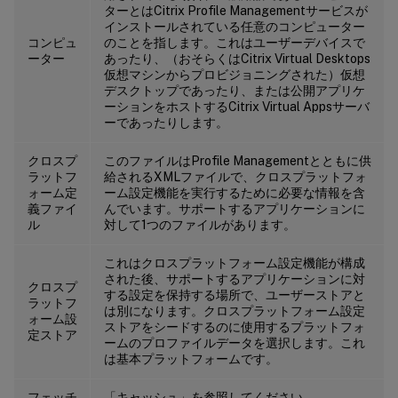
ターとはCitrix Profile Managementサービスが
インストールされている任意のコンピューター
コンピュ
のことを指します。これはユーザーデバイスで
ーター
あったり、（おそらくはCitrix Virtual Desktops
仮想マシンからプロビジョニングされた）仮想
デスクトップであったり、または公開アプリケ
ーションをホストするCitrix Virtual Appsサーバ
ーであったりします。
クロスプ
このファイルはProfile Managementとともに供
ラットフ
給されるXMLファイルで、クロスプラットフォ
ォーム定
ーム設定機能を実行するために必要な情報を含
義ファイ
んでいます。サポートするアプリケーションに
ル
対して1つのファイルがあります。
これはクロスプラットフォーム設定機能が構成
された後、サポートするアプリケーションに対
クロスプ
する設定を保持する場所で、ユーザーストアと
ラットフ
は別になります。クロスプラットフォーム設定
ォーム設
ストアをシードするのに使用するプラットフォ
定ストア
ームのプロファイルデータを選択します。これ
は基本プラットフォームです。
フェッチ
「キャッシュ」を参照してください。