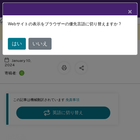
製品ドキュメン
JA
×
ト
Profile Management
Profile Management 2308
Webサイトの表示をブラウザーの優先言語に切り替えますか ?
用語集
このコンテンツは動的に機械
フィードバックを提供する
翻訳されています。
はい
いいえ
January 10,
2024
C
寄稿者:
この記事は機械翻訳されています.
免責事項
英語に切り替え
用語集