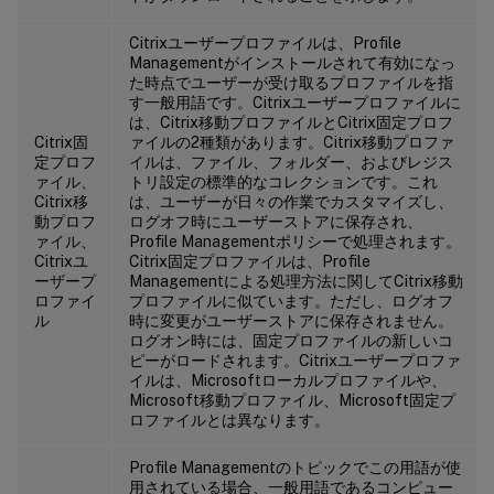
Citrixユーザープロファイルは、Profile
Managementがインストールされて有効になっ
た時点でユーザーが受け取るプロファイルを指
す一般用語です。Citrixユーザープロファイルに
は、Citrix移動プロファイルとCitrix固定プロフ
Citrix固
ァイルの2種類があります。Citrix移動プロファ
定プロフ
イルは、ファイル、フォルダー、およびレジス
ァイル、
トリ設定の標準的なコレクションです。これ
Citrix移
は、ユーザーが日々の作業でカスタマイズし、
動プロフ
ログオフ時にユーザーストアに保存され、
ァイル、
Profile Managementポリシーで処理されます。
Citrixユ
Citrix固定プロファイルは、Profile
ーザープ
Managementによる処理方法に関してCitrix移動
ロファイ
プロファイルに似ています。ただし、ログオフ
ル
時に変更がユーザーストアに保存されません。
ログオン時には、固定プロファイルの新しいコ
ピーがロードされます。Citrixユーザープロファ
イルは、Microsoftローカルプロファイルや、
Microsoft移動プロファイル、Microsoft固定プ
ロファイルとは異なります。
Profile Managementのトピックでこの用語が使
用されている場合、一般用語であるコンピュー