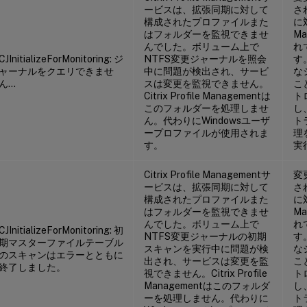
ービスは、拡張同期に対して
さ
構成されたプロファイルまた
に
はフォルダーを監視できませ
M
んでした。ボリューム上で
れ
CJInitializeForMonitoring: ジ
NTFS変更ジャーナルを照会
す
ャーナルをクエリできませ
中に問題が検出され、サービ
な
ん…
スは変更を監視できません。
こ
Citrix Profile Managementは
ト
このフォルダーを処理しませ
し、
ん。代わりにWindowsユーザ
ト
ープロファイルが使用されま
理
す。
実
Citrix Profile Managementサ
変
ービスは、拡張同期に対して
さ
構成されたプロファイルまた
に
はフォルダーを監視できませ
M
んでした。ボリューム上で
れ
CJInitializeForMonitoring: 初
NTFS変更ジャーナルの初期
す
期マスターファイルテーブル
スキャンを実行中に問題が検
な
のスキャンはエラーとともに
出され、サービスは変更を監
こ
終了しました。
視できません。Citrix Profile
ト
Managementはこのフォルダ
し、
ーを処理しません。代わりに
ト