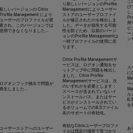
こ
り新しいバージョンのProfile
び
新しいバージョンの Citrix
Managementによりユーザー
し
Profile Management により
ストアのユーザープロファイ
Pr
ユーザーのプロファイルが変
ルが修正されたのを検出しま
用
更され、このバージョンでは
した。データが損失する可能
ピ
使用できなくなりました…
性を防ぐため、以前のバージ
ー
ョンのProfile Managementは
ン
一時プロファイルの使用に戻
ります。
Citrix Profile Managementサ
ービスは、ログオン通知をセ
ス
ットアップ中に問題を検出し
にCi
ました。Citrix Profile
M
Managementサービスは、次
ログオンフック検出で問題が
ー
のいずれかを必要とします：
発生しました…
M
スペースが含まれていないイ
ル
ンストールパス、またはサー
8
ビスがインストールされてい
を
るボリュームでの8.3ファイル
名のサポートの有効化。
有効なCitrixユーザープロファ
ユーザーストアへのユーザー
あ
イルは指定の場所で見つかり