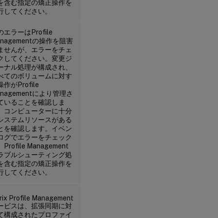
を含む指定の矯正操作を
行してください。
エラーはProfile
anagementの操作を阻害
ませんが、エラーをチェ
クしてください。変更ジ
ーナル処理が構成され、
べてのボリュームに対す
作がProfile
anagementにより管理さ
ていることを確認しま
。コンピューターに十分
システムリソースがある
とを確認します。イベン
ログでエラーをチェック
Profile Management
ラブルシューティング処
を含む指定の矯正操作を
行してください。
trix Profile Management
ービスは、拡張同期に対
て構成されたプロファイ