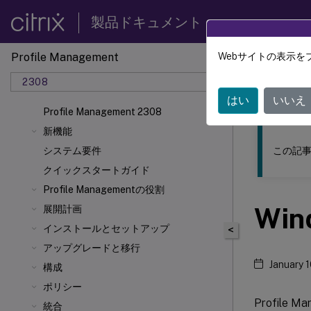
製品ドキュメント
Profile Management
Webサイトの表示を
このコンテン
2308
Profil
はい
いいえ
Profile Management 2308
新機能
この記事
システム要件
クイックスタートガイド
Profile Managementの役割
Wi
展開計画
インストールとセットアップ
<
アップグレードと移行
January 
構成
ポリシー
Profil
統合