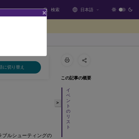
検索
日本語
×
ードバックを提供する
語に切り替え
この記事の概要
イ
ベ
ン
>
ト
の
リ
ス
ト
は、トラブルシューティングの