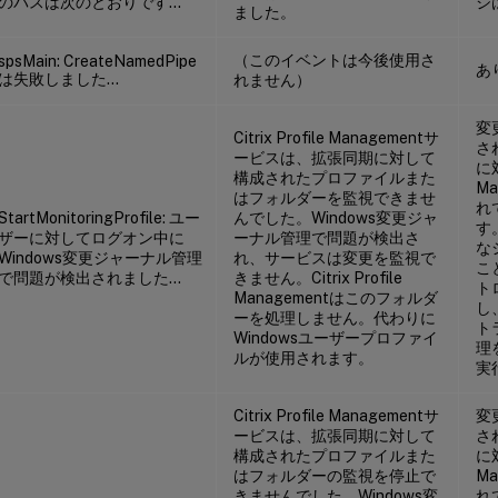
のパスは次のとおりです…
ジ
ました。
（このイベントは今後使用さ
spsMain: CreateNamedPipe
あ
は失敗しました…
れません）
変
Citrix Profile Managementサ
さ
ービスは、拡張同期に対して
に
構成されたプロファイルまた
M
はフォルダーを監視できませ
れ
StartMonitoringProfile: ユー
んでした。Windows変更ジャ
す
ザー
に対してログオン中に
ーナル管理で問題が検出さ
な
Windows変更ジャーナル管理
れ、サービスは変更を監視で
こ
で問題が検出されました…
きません。Citrix Profile
ト
Managementはこのフォルダ
し、
ーを処理しません。代わりに
ト
Windowsユーザープロファイ
理
ルが使用されます。
実
Citrix Profile Managementサ
変
ービスは、拡張同期に対して
さ
構成されたプロファイルまた
に
はフォルダーの監視を停止で
M
きませんでした。Windows変
れ