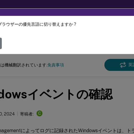
ブラウザーの優先言語に切り替えますか ?
ツは動的に機械翻訳されています。
フィ
e Management
Profile Management 2308
英
は機械翻訳されています.
免責事項
ndowsイベントの確認
C
10, 2024
寄稿者:
e Managementによってログに記録されたWindowsイベント