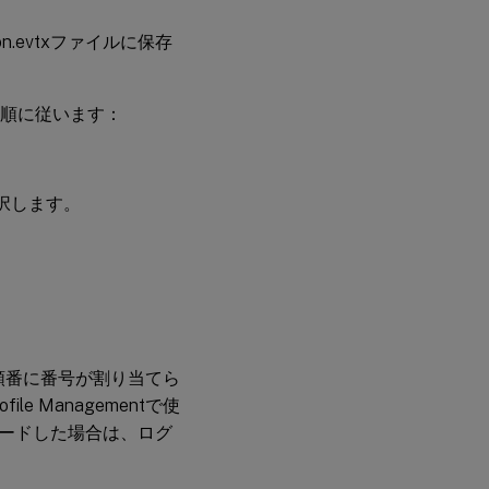
on.evtxファイルに保存
手順に従います：
択します。
トに順番に番号が割り当てら
 Managementで使
ードした場合は、ログ