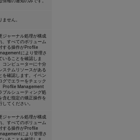
は情報の通知のみです。
りません。
更ジャーナル処理が構成
れ、すべてのボリューム
対する操作がProfile
anagementにより管理さ
ていることを確認しま
。コンピューターに十分
システムリソースがある
とを確認します。イベン
ログでエラーをチェック
Profile Management
ラブルシューティング処
を含む指定の矯正操作を
行してください。
更ジャーナル処理が構成
れ、すべてのボリューム
対する操作がProfile
anagementにより管理さ
ていることを確認しま