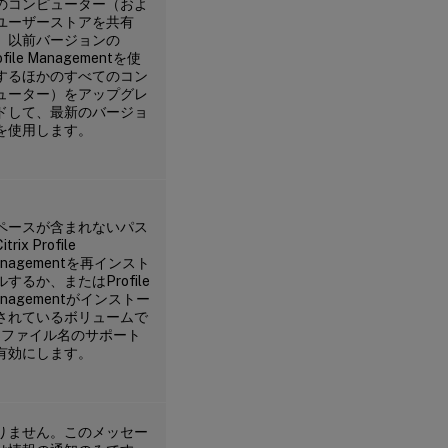
のコンピューター（およ
ユーザーストアを共有
、以前バージョンの
ofile Managementを使
するほかのすべてのコン
ューター）をアップグレ
ドして、最新のバージョ
を使用します。
ペースが含まれないパス
trix Profile
anagementを再インスト
ルするか、またはProfile
anagementがインストー
されているボリュームで
.3ファイル名のサポート
有効にします。
りません。このメッセー