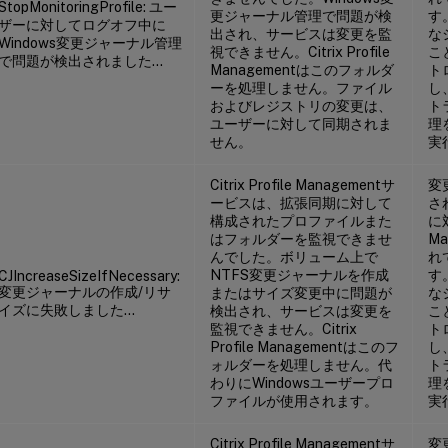
StopMonitoringProfile: ユー
更ジャーナル管理で問題が検
す
ザー
に対してログオフ中に
出され、サービスは変更を監
な
Windows変更ジャーナル管理
視できません。Citrix Profile
こ
で問題が検出されました…
Managementはこのフォルダ
ト
ーを処理しません。ファイル
し、
およびレジストリの変更は、
ト
ユーザーに対して同期されま
理
せん。
実
Citrix Profile Managementサ
変
ービスは、拡張同期に対して
さ
構成されたプロファイルまた
に
はフォルダーを監視できませ
M
んでした。ボリューム上で
れ
NTFS変更ジャーナルを作成
す
CJIncreaseSizeIfNecessary:
変更ジャーナルの作成/リサ
またはサイズ変更中に問題が
な
イズに失敗しました…
検出され、サービスは変更を
こ
監視できません。Citrix
ト
Profile Managementはこのフ
し、
ォルダーを処理しません。代
ト
わりにWindowsユーザープロ
理
ファイルが使用されます。
実
Citrix Profile Managementサ
変