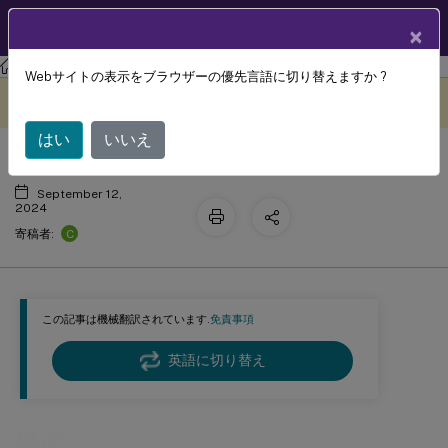
製品ドキュメン
JA
×
ト
Profile Management
Profile Management 2311
Webサイトの表示をブラウザーの優先言語に切り替えますか ?
構成
このコンテンツは動的に機械
フィードバックを提供する
翻訳されています。
はい
いいえ
September 12,
2024
C
寄稿者:
この記事は機械翻訳されています.
免責事項
英語に切り替え
構成