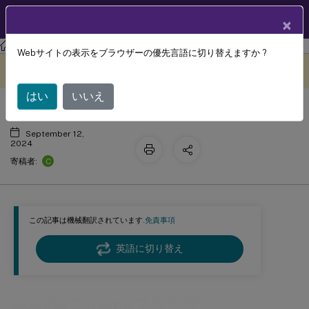
製品ドキュメン
JA
×
ト
Profile Management
Profile Management 2311
Webサイトの表示をブラウザーの優先言語に切り替えますか ?
Google Chromeブラウザー
このコンテンツは動的に機械
フィードバックを提供する
翻訳されています。
はい
いいえ
September 12,
2024
C
寄稿者:
この記事は機械翻訳されています.
免責事項
英語に切り替え
Google Chromeブラウザー