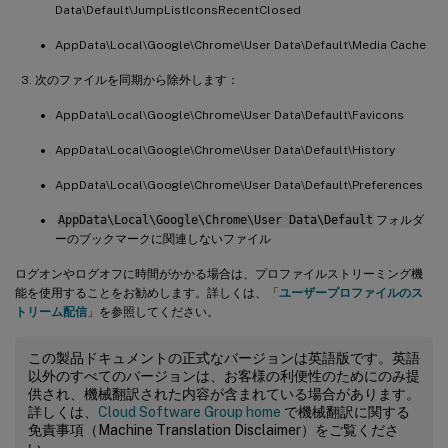
Data\Default\JumpListIconsRecentClosed
AppData\Local\Google\Chrome\User Data\Default\Media Cache
次のファイルを同期から除外します：
AppData\Local\Google\Chrome\User Data\Default\Favicons
AppData\Local\Google\Chrome\User Data\Default\History
AppData\Local\Google\Chrome\User Data\Default\Preferences
AppData\Local\Google\Chrome\User Data\Default
フォルダ
ーのブックマークに関連しないファイル
ログオンやログオフに時間がかかる場合は、プロファイルストリーミング機
能を使用することをお勧めします。詳しくは、「
ユーザープロファイルのス
トリーム配信
」を参照してください。
この製品ドキュメントの正式なバージョンは英語版です。英語
以外のすべてのバージョンは、お客様の利便性のためにのみ提
供され、機械翻訳された内容が含まれている場合があります。
詳しくは、
Cloud Software Group home
で機械翻訳に関する
免責事項（Machine Translation Disclaimer）をご覧くださ
い。