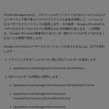
Profile Managementは、プロファイルがインストールされたシステムおよび
ユーザーストア間で各ユーザーのプロファイル全体を同期して、シームレス
なユーザーエクスペリエンスを提供します。その結果、Google Chromeのユ
ーザーのログオンやログオフに時間がかかる可能性があります。この問題
は、Google Chromeに関連付けられている一部のファイルのサイズが大きく
なることが原因で発生します。
Google Chromeのユーザーエクスペリエンスを向上させるには、以下を実行
します：
ミラーリングするフォルダーの一覧に次のフォルダーを追加します：
AppData\Local\Google\Chrome\User Data\Default
次のフォルダーを同期から除外します：
Appdata\Local\Google\Chrome\User Data\Default\Cache
Appdata\Local\Google\Chrome\User
Data\Default\JumpListIconsMostVisited
Appdata\Local\Google\Chrome\User