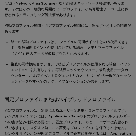
NAS（Network Area Storage）などの高速ネットワーク接続性がありま
す。そのほかの一般的な展開には、プロファイルが高可用性サーバー上に保
存されるクラスタリング解決策があります。
移動プロファイル展開と固定プロファイル展開には、留意すべき2つの問題が
あります：
単一の移動プロファイルは、1ファイルの同期ポイントとのみ使用できま
す。複数同期ポイントが使用されている場合、メモリマップファイル
（MMF）内のデータが破損することがあります。
複数の同時接続セッションで移動プロファイルが使用される場合、バック
エンドMMFを共有します。再試行ロックカウンター、最終使用データカ
ウンター、およびイベントログエントリなど、いくつかの一般的なセッシ
ョンデータをすべてのアクティブなセッションが共有します。
固定プロファイルまたはハイブリッドプロファイル
固定プロファイルは、定義によるユーザー読み取り専用プロファイルです。
シングルサインオンには、
Application Data
の下のプロファイルフォルダー
への書き込み権限が必要です。固定プロファイルでは、ユーザーは変更を作
成できますが、ログオフ時にこの変更はプロファイルには保存されません。
シングルサインオンが固定プロファイルで正常に動作するには、Application