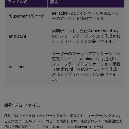
ファイル名
説明
aelist.iniへのポインターがあるユーザ
%username%.mmf
ーのアカウント情報ファイル。
同期ポイントまたはActive Directory
のエンタープライズレベルで作成され
entlist.ini
るアプリケーション定義ファイル。
ユーザーのローカルアプリケーション
定義ファイル（applist.ini）およびエ
ンタープライズアプリケーション定義
aelist.ini
（entlist.ini）を結合することで作成
されるアプリケーション定義ファイ
ル。
移動プロファイル
移動プロファイルはネットワーク共有上に保存され、ユーザーがログオンす
るたびにローカルサーバーコピーと同期します。移動プロファイル展開に成
功した際の特性として、SAN（System Area Network）または