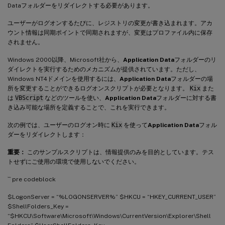
Dataフォルダーをリダイレクトする必要があります。
ユーザーがログオンするたびに、レジストリの変更が書き込まれます。アカ
ウント情報は同期ポイントで同期されますが、変更はプロファイル内に保存
されません。
Windows 2000以降、Microsoft社から、
Application Data
フォルダーのリ
ダイレクトを実行するためのメカニズムが提供されています。ただし、
Windows NT4ドメインを使用するには、
Application Data
フォルダーの場
所を変更することができるログオンスクリプトが必要となります。
Kix
また
は
VBScript
などのツールを使い、
Application Data
フォルダーに対する書
き込み可能な場所を定義することで、これを実行できます。
次の例では、ユーザーのログオン時に
Kix
を使って
Application Data
フォル
ダーをリダイレクトします：
重要：
このサンプルスクリプトは、情報提供のみを目的としています。テス
トせずにご使用の環境で使用しないでください。
``` pre codeblock
$LogonServer = “%LOGONSERVER%” $HKCU = “HKEY_CURRENT_USER”
$ShellFolders_Key =
“$HKCU\Software\Microsoft\Windows\CurrentVersion\Explorer\Shell