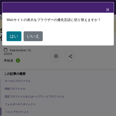
製品ドキュメン
JA
×
ト
Profile Management
Profile Management 2311
Webサイトの表示をブラウザーの優先言語に切り替えますか ?
Password ManagerおよびSingle
このコンテンツは動的に機械
フィードバックを提供する
翻訳されています。
Sign-OnでのWindowsプロファイルの
はい
いいえ
使用
September 12,
2024
C
寄稿者:
この記事の概要
ローカルプロファイル
移動プロファイル
固定プロファイルまたはハイブリッドプロファイル
フォルダーのリダイレクト
ベストプラクティス