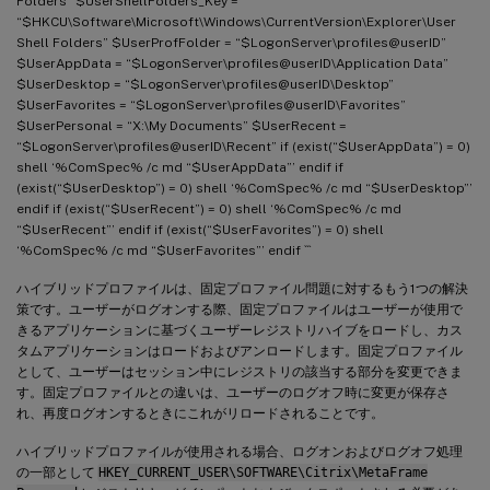
Folders” $UserShellFolders_Key =
“$HKCU\Software\Microsoft\Windows\CurrentVersion\Explorer\User
Shell Folders” $UserProfFolder = “$LogonServer\profiles@userID”
$UserAppData = “$LogonServer\profiles@userID\Application Data”
$UserDesktop = “$LogonServer\profiles@userID\Desktop”
$UserFavorites = “$LogonServer\profiles@userID\Favorites”
$UserPersonal = “X:\My Documents” $UserRecent =
“$LogonServer\profiles@userID\Recent” if (exist(“$UserAppData”) = 0)
shell ‘%ComSpec% /c md “$UserAppData”’ endif if
(exist(“$UserDesktop”) = 0) shell ‘%ComSpec% /c md “$UserDesktop”’
endif if (exist(“$UserRecent”) = 0) shell ‘%ComSpec% /c md
“$UserRecent”’ endif if (exist(“$UserFavorites”) = 0) shell
‘%ComSpec% /c md “$UserFavorites”’ endif
```
ハイブリッドプロファイルは、固定プロファイル問題に対するもう1つの解決
策です。ユーザーがログオンする際、固定プロファイルはユーザーが使用で
きるアプリケーションに基づくユーザーレジストリハイブをロードし、カス
タムアプリケーションはロードおよびアンロードします。固定プロファイル
として、ユーザーはセッション中にレジストリの該当する部分を変更できま
す。固定プロファイルとの違いは、ユーザーのログオフ時に変更が保存さ
れ、再度ログオンするときにこれがリロードされることです。
ハイブリッドプロファイルが使用される場合、ログオンおよびログオフ処理
の一部として
HKEY_CURRENT_USER\SOFTWARE\Citrix\MetaFrame