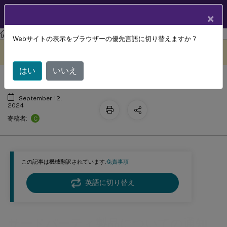
製品ドキュメン
JA
×
ト
Profile Management
Profile Management 2311
Webサイトの表示をブラウザーの優先言語に切り替えますか ?
サードパーティ製品についての通知
このコンテンツは動的に機械
フィードバックを提供する
翻訳されています。
はい
いいえ
September 12,
2024
C
寄稿者:
この記事は機械翻訳されています.
免責事項
英語に切り替え
サードパーティ製品についての通知