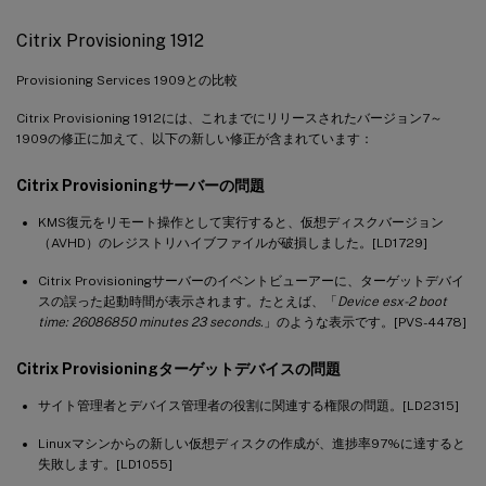
Citrix Provisioning 1912
Provisioning Services 1909との比較
Citrix Provisioning 1912には、これまでにリリースされたバージョン7～
1909の修正に加えて、以下の新しい修正が含まれています：
Citrix Provisioningサーバーの問題
KMS復元をリモート操作として実行すると、仮想ディスクバージョン
（AVHD）のレジストリハイブファイルが破損しました。[LD1729]
Citrix Provisioningサーバーのイベントビューアーに、ターゲットデバイ
スの誤った起動時間が表示されます。たとえば、「
Device esx-2 boot
time: 26086850 minutes 23 seconds.
」のような表示です。[PVS-4478]
Citrix Provisioningターゲットデバイスの問題
サイト管理者とデバイス管理者の役割に関連する権限の問題。[LD2315]
Linuxマシンからの新しい仮想ディスクの作成が、進捗率97%に達すると
失敗します。[LD1055]