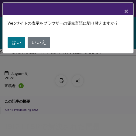
製品ドキュメン
JA
×
ト
Webサイトの表示をブラウザーの優先言語に切り替えますか ?
Citrix Provisioning 1912 LTSR reached end-of-life on
1912 LTSRで解決された問題
X
18-Dec-2024. It is recommended that you upgrade to
a newer version of Citrix Provisioning.
はい
いいえ
Citrix Provisioning
Citrix Provisioning 1912 LTSR
August 5,
2022
C
寄稿者:
この記事の概要
Citrix Provisioning 1912
1912 LTSRで解決された問題