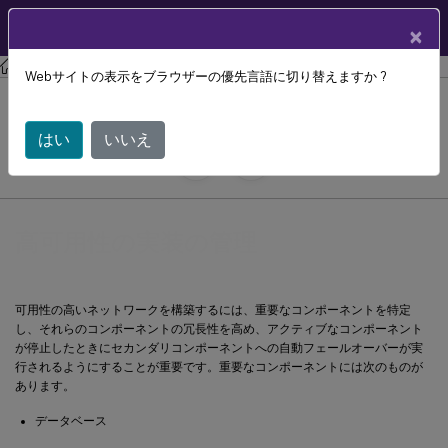
製品ドキュメン
JA
×
ト
Citrix Provisioning
Citrix Provisioning 2106
Webサイトの表示をブラウザーの優先言語に切り替えますか ?
高可用性の実装の管理
はい
いいえ
July 29, 2024
C
C
寄稿者:
高可用性の実装の管理
可用性の高いネットワークを構築するには、重要なコンポーネントを特定
し、それらのコンポーネントの冗長性を高め、アクティブなコンポーネント
が停止したときにセカンダリコンポーネントへの自動フェールオーバーが実
行されるようにすることが重要です。重要なコンポーネントには次のものが
あります。
データベース