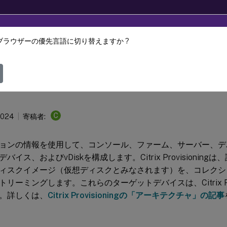
ブラウザーの優先言語に切り替えますか ?
Provisioning
Citrix Provisioning 2206
C
2024
寄稿者:
ョンの情報を使用して、コンソール、ファーム、サーバー、デ
バイス、およびvDiskを構成します。Citrix Provisionin
ィスクイメージ（仮想ディスクとみなされます）を、コレクシ
リーミングします。これらのターゲットデバイスは、Citrix Prov
。詳しくは、
Citrix Provisioningの「アーキテクチャ」の記事