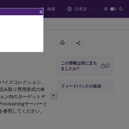
検索
日本語
×
この情報は役に立ち
ましたか?
バイスコレクション、
フィードバックの送信
gは、読み取り専用形式の単
>
ョン内のターゲットデ
isioningサーバーと
を参照してください。