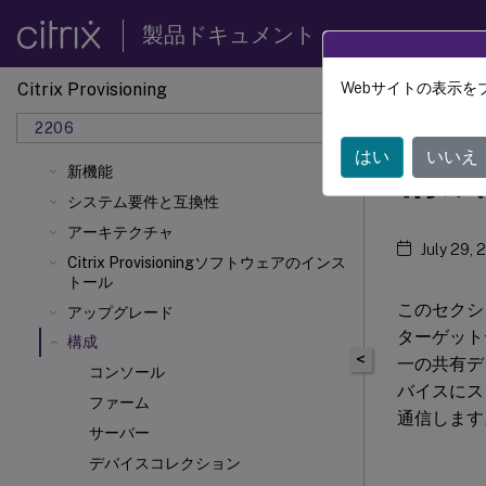
製品ドキュメント
Citrix Provisioning
Webサイトの表示を
Citrix 
2206
Citrix Provisioning 2206
はい
いいえ
構成
新機能
システム要件と互換性
アーキテクチャ
July 29, 
Citrix Provisioningソフトウェアのインス
トール
このセクシ
アップグレード
ターゲットデ
構成
<
一の共有デ
コンソール
バイスにスト
ファーム
通信します
サーバー
デバイスコレクション