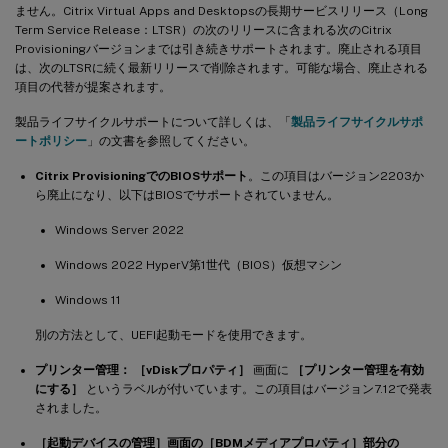
ません。Citrix Virtual Apps and Desktopsの長期サービスリリース（Long
Term Service Release：LTSR）の次のリリースに含まれる次のCitrix
Provisioningバージョンまでは引き続きサポートされます。廃止される項目
は、次のLTSRに続く最新リリースで削除されます。可能な場合、廃止される
項目の代替が提案されます。
製品ライフサイクルサポートについて詳しくは、「
製品ライフサイクルサポ
ートポリシー
」の文書を参照してください。
Citrix ProvisioningでのBIOSサポート
。この項目はバージョン2203か
ら廃止になり、以下はBIOSでサポートされていません。
Windows Server 2022
Windows 2022 HyperV第1世代（BIOS）仮想マシン
Windows 11
別の方法として、UEFI起動モードを使用できます。
プリンター管理：
［vDiskプロパティ］
画面に
［プリンター管理を有効
にする］
というラベルが付いています。この項目はバージョン7.12で発表
されました。
［起動デバイスの管理］画面の［BDMメディアプロパティ］部分の