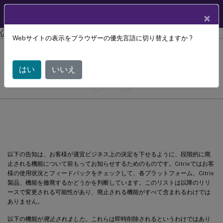
製品ドキュメン
JA
×
ト
Citrix Provisioning
Citrix Provisioning 2212
Webサイトの表示をブラウザーの優先言語に切り替えますか ?
廃止
はい
いいえ
July 29, 2024
C
寄稿者:
廃止
以下の告知は、お客様が適宜ビジネス上の決定を下せるように、段階的に廃
止される機能について前もってお知らせするためのものです。Citrixではお客
様の使用状況とフィードバックをチェックして、各プラットフォーム、Citrix
製品、機能を撤廃するかどうかを判断しています。このリストは以降のリリ
ースで変更される可能性があり、廃止される機能がすべて含まれるわけでは
ありません。
以下の機能が
廃止されました
。これらは即時削除されるというわけではあり