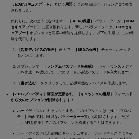
［BDMセキュアブート］
という用語：
この項目はバージョン7.12で発表
されました。
代わりに、次のようになります：
［SBDの保護］
パラメーターが
［BDM
セキュアブート］
に置き換わります。新しいパラメーターは、
BDMセキ
ュアブート
オプションと同様の機能を提供します。以下の手順で、この機
能を使用します。
［起動デバイスの管理］
画面で、
［SBDの保護］
チェックボックス
をオンにします。
オプションで、
［ランダムパスワードを生成］
（ライトワンスメディ
アを作成）を選択して、パスワードと確認パスワードを入力します。
［書き込む］
をクリックして、起動可能なデバイスを作成します。
［vDiskプロパティ］画面が更新され、［キャッシュの種類］フィールド
から次のオプションが削除されます：
ハードディスクにキャッシュする。このオプションは［vDiskプロパ
ティ］画面で利用可能なパラメーター一覧から削除されます。ただ
し、APIを使用してこのオプションを構成することはできます。
ハードディスクに永続的にキャッシュする。［ハードディスクにキャ