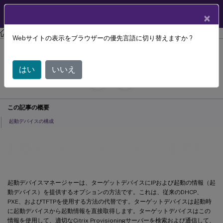
製品ドキュメン
JA
×
ト
Citrix Provisioning
Citrix Provisioning 2305
Webサイトの表示をブラウザーの優先言語に切り替えますか ?
起動デバイスマネージャーの使用方法
はい
いいえ
July 29, 2024
C
寄稿者:
この記事の概要
起動デバイスの構成
起動デバイスマネージャーの使用方法
起動デバイスマネージャーは、ターゲットデバイスにIPおよび起動の情報（起
動デバイス）を提供するオプションの方法です。これは、従来のDHCP、
PXE、およびTFTPを使用する方法の代替です。ターゲットデバイスは起動時
に起動デバイスから起動情報を直接取得します。ターゲットデバイスはこの
情報を使用して、適切なCitrix Provisioningサーバーを検索および通信して、