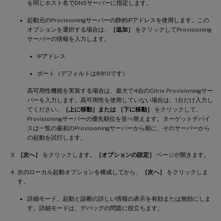
を同じホスト名でDNSサーバーに指定します。
起動元のProvisioningサーバーの静的IPアドレスを使用します。この
オプションを選択する場合は、
［追加］
をクリックしてProvisioning
サーバーの情報を入力します。
IPアドレス
ポート（デフォルトは6910です）
高可用性機能を実装する場合は、最大で4台のCitrix Provisioningサー
バーを入力します。高可用性を使用していない場合は、1台だけ入力し
てください。
［上に移動］または ［下に移動］
をクリックして、
Provisioningサーバーの優先順位を並べ替えます。ターゲットデバイ
スは一覧の最初のProvisioningサーバーから順に、そのサーバーから
の起動を試行します。
［次へ］
をクリックします。
［オプションの設定］
ページが開きます。
次のローカル起動オプションを構成してから、
［次へ］
をクリックしま
す。
詳細モード。起動と診断の詳しい情報の表示を有効または無効にしま
す。詳細モードは、デバッグの問題に役立ちます。