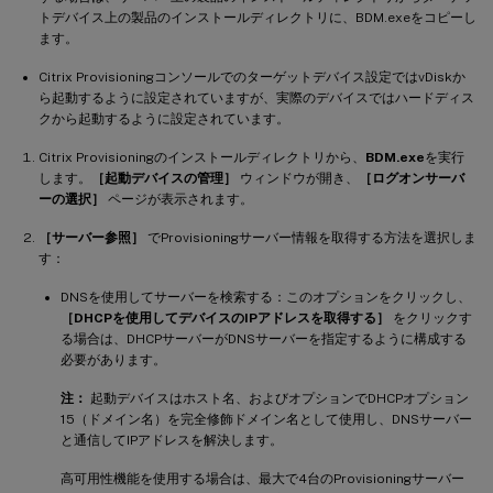
トデバイス上の製品のインストールディレクトリに、BDM.exeをコピーし
ます。
Citrix Provisioningコンソールでのターゲットデバイス設定ではvDiskか
ら起動するように設定されていますが、実際のデバイスではハードディス
クから起動するように設定されています。
Citrix Provisioningのインストールディレクトリから、
BDM.exe
を実行
します。
［起動デバイスの管理］
ウィンドウが開き、
［ログオンサーバ
ーの選択］
ページが表示されます。
［サーバー参照］
でProvisioningサーバー情報を取得する方法を選択しま
す：
DNSを使用してサーバーを検索する：このオプションをクリックし、
［DHCPを使用してデバイスのIPアドレスを取得する］
をクリックす
る場合は、DHCPサーバーがDNSサーバーを指定するように構成する
必要があります。
注：
起動デバイスはホスト名、およびオプションでDHCPオプション
15（ドメイン名）を完全修飾ドメイン名として使用し、DNSサーバー
と通信してIPアドレスを解決します。
高可用性機能を使用する場合は、最大で4台のProvisioningサーバー