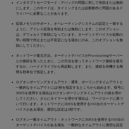
インタラプトセーフモード：デバッグの問題に対して有効または無効
にします。このモードは、タイミングまたは起動動作に問題があるド
ライバーに必要なことがあります。
拡張メモリのサポート。オペレーティングシステムの設定と一致する
ように、アドレス拡張を有効または無効にします。このオプション
は、デフォルトで有効になっています。ターゲットデバイスが起動の
早い段階で停止または不安定になる場合にのみ、このオプションを無
効にしてください。
ネットワーク復元方法。ターゲットデバイスがProvisioningサーバー
との接続を失ったときに、この方法を使ってネットワーク接続を復元
するか、ハードドライブから再起動します。また、接続を待機する期
間を秒単位で指定します。
ログオンポーリングタイムアウト：通常、ポーリングタイムアウトと
一般的なタイムアウトには1秒を指定するところから始めます。暗号に
3DESを使用する場合はログオンポーリングタイムアウトの値を増や
してください。さらにタイマーを増やす場合は、ワークロードに基づ
いて行います。ネットワークに3DESを使用する100台のターゲットデ
バイスがある場合、適切な設定は3秒です。
ログオン一般タイムアウト：ネットワークに3DESを使用する100台の
ターゲットデバイスがある場合、一般的なタイムアウトに適切な設定