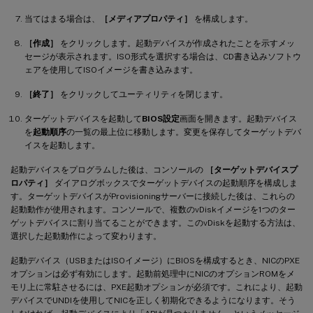
当てはまる場合は、
［メディアプロパティ］
を構成します。
［作成］
をクリックします。起動デバイスが作成されたことを示すメッ
セージが表示されます。ISO形式を選択する場合は、CD書き込みソフトウ
ェアを使用してISOイメージを書き込みます。
［終了］
をクリックしてユーティリティを閉じます。
ターゲットデバイスを起動して
BIOS設定
画面を開きます。起動デバイス
を
起動順序
の一覧の最上位に移動します。変更を保存してターゲットデバ
イスを起動します。
起動デバイスをプログラムした後は、コンソールの
［ターゲットデバイスプ
ロパティ］
ダイアログボックスでターゲットデバイスの起動順序を構成しま
す。ターゲットデバイスがProvisioningサーバーに接続した後は、これらの
起動動作が使用されます。コンソールで、複数のvDiskイメージを1つのター
ゲットデバイスに割り当てることができます。このvDiskを起動する方法は、
選択した起動動作によって変わります。
起動デバイス（USBまたはISOイメージ）にBIOSを構成するとき、NICのPXE
オプションは必ず有効にします。起動前処理中にNICのオプションROMをメ
モリ上に常駐させるには、PXE起動オプションが必須です。これにより、起動
デバイスでUNDIを使用してNICを正しく初期化できるようになります。そう