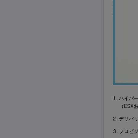
ハイパ
（ESX
デリバ
プロビ