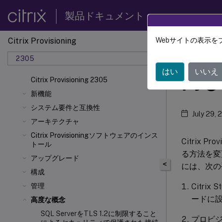
製品ドキュメント
Citrix Provisioning
Webサイトの表示を
Citrix 
2305
はい
いいえ
同じ
Citrix Provisioning 2305
新機能
システム要件と互換性
July 29, 
アーキテクチャ
Citrix Provisioningソフトウェアのインス
Citrix 
トール
る方法を変
アップグレード
<
には、次の
構成
Citr
管理
ードに
高度な概念
SQL ServerをTLS 1.2に制限すること
プロビ