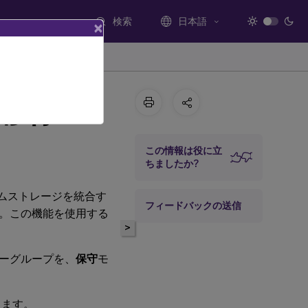
検索
日本語
×
移行
この情報は役に立
ちましたか?
グシステムストレージを統合す
フィードバックの送信
。この機能を使用する
>
バリーグループを、
保守
モ
します。