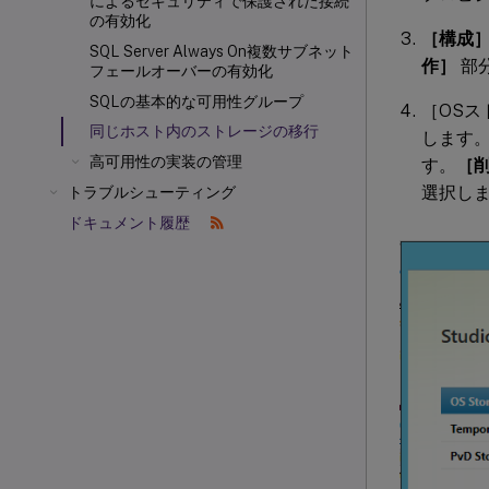
によるセキュリティで保護された接続
の有効化
［構成］
SQL Server Always On複数サブネット
作］
部
フェールオーバーの有効化
SQLの基本的な可用性グループ
［OS
同じホスト内のストレージの移行
します
高可用性の実装の管理
す。
［
選択し
トラブルシューティング
ドキュメント履歴