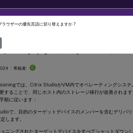
ブラウザーの優先言語に切り替えますか ?
Provisioning
Citrix Provisioning 2305
ホスト内のストレージの
C
2024
寄稿者:
Provisioningでは、Citrix StudioがVM内でオペレーティン
更することで、同じホスト内のストレージ移行が改善されます
手順に従います：
ix Studioで、目的のターゲットデバイスのメンバーを含むデリ
設定します。
ジョニングされたターゲットデバイスをすべてシャットダウン