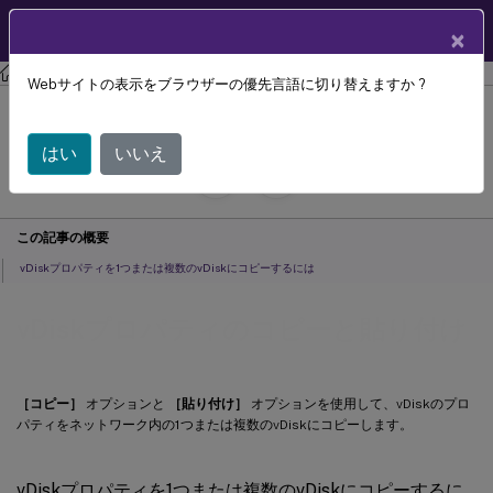
製品ドキュメン
JA
×
ト
Citrix Provisioning
Citrix Provisioning 2305
Webサイトの表示をブラウザーの優先言語に切り替えますか ?
vDiskプロパティのコピーと貼り付け
はい
いいえ
July 29, 2024
C
寄稿者:
この記事の概要
vDiskプロパティを1つまたは複数のvDiskにコピーするには
vDiskプロパティのコピーと貼り付け
［コピー］
オプションと
［貼り付け］
オプションを使用して、vDiskのプロ
パティをネットワーク内の1つまたは複数のvDiskにコピーします。
vDiskプロパティを1つまたは複数のvDiskにコピーするに