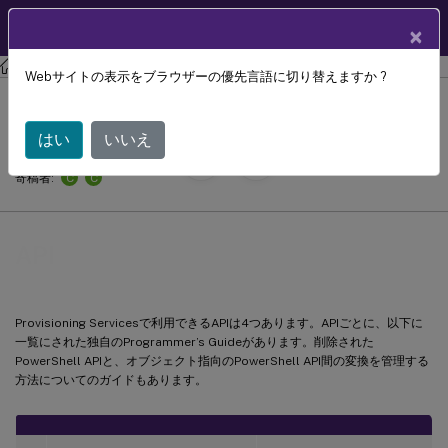
製品ドキュメン
JA
×
ト
Citrix Provisioning
Provisioning Services 7.15
Webサイトの表示をブラウザーの優先言語に切り替えますか ?
API
はい
いいえ
August 5,
2022
C
C
寄稿者:
API
Provisioning Servicesで利用できるAPIは4つあります。APIごとに、以下に
一覧にされた独自のProgrammer’s Guideがあります。削除された
PowerShell APIと、オブジェクト指向のPowerShell API間の変換を管理する
方法についてのガイドもあります。