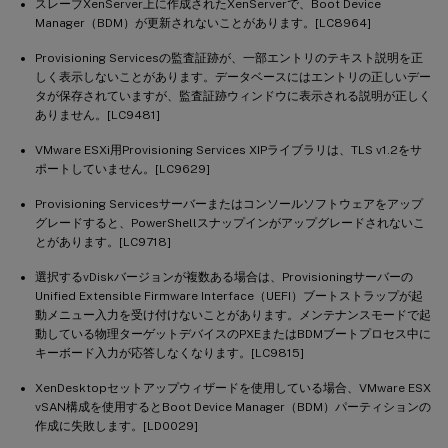
スレーブXenServer上に作成されたXenServerで、Boot Device
Manager（BDM）が更新されないことがあります。[LC8964]
Provisioning Servicesの監査証跡が、一部エントリのテキスト説明を正
しく表示しないことがあります。データベースにはエントリの正しいデー
タが保存されていますが、監査証跡ウィンドウに表示される説明が正しく
ありません。[LC9481]
VMware ESXi用Provisioning Services XIPライブラリは、TLS v1.2をサ
ポートしていません。[LC9629]
Provisioning Servicesサーバーまたはコンソールソフトウェアをアップ
グレードすると、PowerShellスナップインがアップグレードされないこ
とがあります。[LC9718]
選択するvDiskバージョンが複数ある場合は、Provisioningサーバーの
Unified Extensible Firmware Interface（UEFI）ブートストラップが起
動メニュー入力を受け付けないことがあります。メンテナンスモードで起
動している物理ターゲットデバイスのPXEまたはBDMブートプロセス中に
キーボード入力が応答しなくなります。[LC9815]
XenDesktopセットアップウィザードを使用している場合、VMware ESX
vSAN構成を使用するとBoot Device Manager（BDM）パーティションの
作成に失敗します。[LD0029]