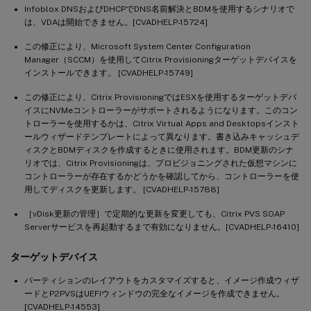
Infoblox DNSおよびDHCPでDNS名前解決とBDMを使用するシナリオで
は、VDAは開始できません。[CVADHELP-15724]
この修正により、Microsoft System Center Configuration
Manager（SCCM）を使用してCitrix Provisioningターゲットデバイスを
インストールできます。 [CVADHELP-15749]
この修正により、Citrix ProvisioningではESXを使用するターゲットデバ
イスにNVMeコントローラーがサポートされるようになります。このコン
トローラーを使用するかは、Citrix Virtual Apps and Desktopsインスト
ールウィザードテンプレートによって異なります。書き込みキャッシュデ
ィスクとBDMディスクを作成するときに使用されます。BDM更新のシナ
リオでは、Citrix Provisioningは、プロビジョニングされた仮想マシンに
コントローラーが存在するかどうかを確認してから、コントローラーを使
用してディスクを更新します。 [CVADHELP-15788]
［vDisk更新の管理］で定期的な更新を変更しても、Citrix PVS SOAP
Serverサービスを再起動するまで有効になりません。[CVADHELP-16410]
ターゲットデバイス
パーティションのレイアウトをカスタマイズすると、イメージ作成ウィザ
ードとP2PVSはUEFIウィンドウの完全なイメージを作成できません。
[CVADHELP-14553]