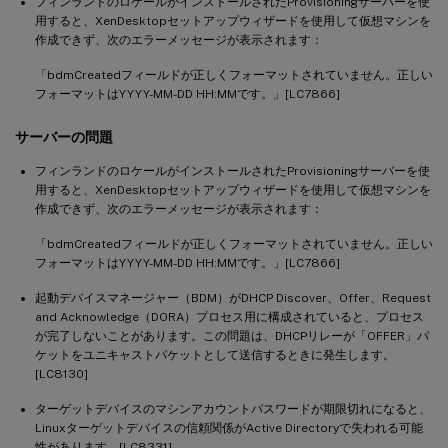
フィンランドのロケールがインストールされたProvisioningサーバーを使
用すると、XenDesktopセットアップウィザードを使用して仮想マシンを
作成できず、次のエラーメッセージが表示されます：
「bdmCreatedフィールドが正しくフォーマットされていません。正しい
フォーマットはYYYY-MM-DD HH:MMです。」[LC7866]
サーバーの問題
フィンランドのロケールがインストールされたProvisioningサーバーを使
用すると、XenDesktopセットアップウィザードを使用して仮想マシンを
作成できず、次のエラーメッセージが表示されます：
「bdmCreatedフィールドが正しくフォーマットされていません。正しい
フォーマットはYYYY-MM-DD HH:MMです。」[LC7866]
起動デバイスマネージャー（BDM）がDHCP Discover、Offer、Request
and Acknowledge（DORA）プロセス用に構成されていると、プロセス
が完了しないことがあります。この問題は、DHCPリレーが「OFFER」パ
ケットをユニキャストパケットとして送信するときに発生します。
[LC8130]
ターゲットデバイスのマシンアカウントパスワードが期限切れになると、
Linuxターゲットデバイスの信頼関係がActive Directoryで失われる可能
性があります。[LC8331]