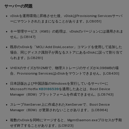
サーバーの問題
vDiskを運用環境に昇格させた後、vDiskはProvisioning Servicesサーバ
ーにマウントされたままになることがあります。[LC8051]
キー管理サービス（KMS）の処理は、vDiskのバージョンには適用されま
せん。[LC8147]
既存のvDiskを「MCLI Add DiskLocator」コマンドを使用して追加した
場合、同じディスク識別子が異なるストアにあるvDiskに誤って割り当て
られます。[LC8281]
VHDXのサイズが512MBで、物理ストレージのサイズが4,096MBの場
合、Provisioning ServicesはvDiskをマウントできません。[LC8430]
日本語版および中国語版のWindowsを実行しているサーバーに
Microsoft Hotfix
KB3186539
を適用したあとは、Boot Device
Manager（BDM）プラットフォームを作成できません。[LC8743]
スレーブXenServer上に作成されたXenServerで、Boot Device
Manager（BDM）が更新されないことがあります。 [LC8964]
複数のvDiskを同時にマージすると、MgmtDaemon.exeプロセスが予期
せず終了することがあります。[LC9123]