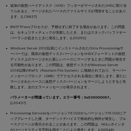
追加の仮想ハードディスク（VHD）フッターがマージされたVHDに割り当
てられると、マージされたベースのファイルサイズが増加することがあり
ます。[LC9837]
BNTFTP.exeプロセスが、予期せずに終了する場合があります。この問題
は、セキュリティチェックが失敗したとき、またはスタックバッファオー
バーランが起きたときに発生します。[LD0250]
Windows Server 2012以前にインストールされたCitrix Provisioningサ
ーバーでは、既存の仮想ディスクバージョンをVHDXフォーマットの仮想
ディスク上のマージされた新しいベースにマージするときに問題が発生す
る可能性があります。この問題は、仮想ディスクがWindows Server
2016以降のReFS（Resilient File System）に格納されており、サーバー
メッセージブロック（SMB）でアクセスされる場合に発生します。新たに
マージされたベースに仮想ディスクバージョンをマージしようとすると失
敗します。次のエラーメッセージが表示されます。
パラメーターが間違っています。エラー番号：0xE00000057。
[LD0437]
Provisioning Servicesをバージョン7.6 CU2からバージョン7.15 CU2にア
ップグレードした後、ターゲットデバイスで致命的な例外が発生し、ブル
ースクリーンが表示されることがあります。この問題は、NULLポインタ
がパーソナリティ文字列を指すことにより発生します。[LD0546]