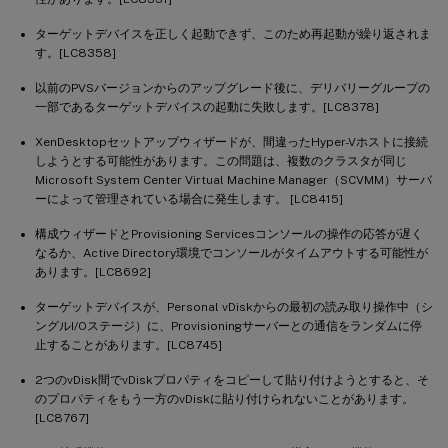
ターゲットデバイスを正しく起動できず、このため再起動が繰り返されま
す。[LC8358]
以前のPVSバージョンからのアップグレード後に、デリバリーグループの
一部であるターゲットデバイスの起動に失敗します。[LC8378]
XenDesktopセットアップウィザードが、間違ったHyper-Vホストに接続
しようとする可能性があります。この問題は、複数のクラスタが同じ
Microsoft System Center Virtual Machine Manager（SCVMM）サーバ
ーによって管理されている場合に発生します。 [LC8415]
構成ウィザードとProvisioning Servicesコンソールの操作の応答が遅く
なるか、Active Directory環境でコンソールがタイムアウトする可能性が
あります。[LC8692]
ターゲットデバイスが、Personal vDiskからの最初の読み取り操作中（シ
ングルI/Oステージ）に、Provisioningサーバーとの通信をランダムに停
止することがあります。[LC8745]
2つのvDisk間でvDiskプロパティをコピーして貼り付けようとすると、そ
のプロパティをもう一方のvDiskに貼り付けられないことがあります。
[LC8767]