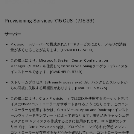
解決された問題
Provisioning Services 7.15 CU1（7.15.1）
Provisioning Services 7.15
Provisioning Services 7.15 CU8（7.15.39）
サーバー
Provisioningサーバーで構成されたTFTPサービスにより、メモリの消費
量が多くなることがあります。[CVADHELP-15299]
この修正により、Microsoft System Center Configuration
Manager（SCCM）を使用してCitrix Provisioningターゲットデバイスを
インストールできます。[CVADHELP-15749]
ストリームプロセス（StreamProcess.exe）が、ハングしたスレッドか
らの回復に失敗する可能性があります。[CVADHELP-15775]
この修正により、Citrix ProvisioningではESXを使用するターゲットデバ
イスにNVMeコントローラーがサポートされるようになります。このコン
トローラーを使用するかは、Citrix Virtual Apps and Desktopsインスト
ールウィザードテンプレートによって異なります。書き込みキャッシュデ
ィスクとBDMディスクを作成するときに使用されます。BDM更新のシナ
リオでは、Citrix Provisioningは、プロビジョニングされた仮想マシンに
コントローラーが存在するかどうかを確認してから、コントローラーを使