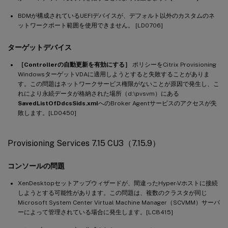
BDMが構成されているUEFIデバイスが、デフォルト以外のカスタムのネ
ットワークポート範囲を使用できません。 [LD0706]
ターゲットデバイス
［Controllerの自動更新を有効にする］
ポリシーをCitrix Provisioning
WindowsターゲットVDAに適用しようとすると失敗することがありま
す。この問題はネットワークサービス権限がないことが原因で発生し、こ
れにより永続データが格納された場所（d:\pvsvm）にある
SavedListOfDdcsSids.xml
へのBroker Agentサービスのアクセスが失
敗します。[LD0450]
Provisioning Services 7.15 CU3（7.15.9）
コンソールの問題
XenDesktopセットアップウィザードが、間違ったHyper-Vホストに接続
しようとする可能性があります。この問題は、複数のクラスタが同じ
Microsoft System Center Virtual Machine Manager（SCVMM）サーバ
ーによって管理されている場合に発生します。[LC8415]