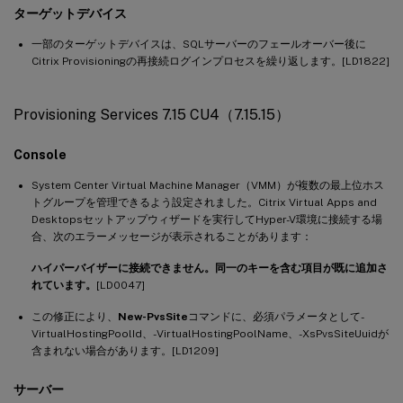
ターゲットデバイス
一部のターゲットデバイスは、SQLサーバーのフェールオーバー後に
Citrix Provisioningの再接続ログインプロセスを繰り返します。[LD1822]
Provisioning Services 7.15 CU4（7.15.15）
Console
System Center Virtual Machine Manager（VMM）が複数の最上位ホス
トグループを管理できるよう設定されました。Citrix Virtual Apps and
Desktopsセットアップウィザードを実行してHyper-V環境に接続する場
合、次のエラーメッセージが表示されることがあります：
ハイパーバイザーに接続できません。同一のキーを含む項目が既に追加さ
れています。
[LD0047]
この修正により、
New-PvsSite
コマンドに、必須パラメータとして-
VirtualHostingPoolId、-VirtualHostingPoolName、-XsPvsSiteUuidが
含まれない場合があります。[LD1209]
サーバー