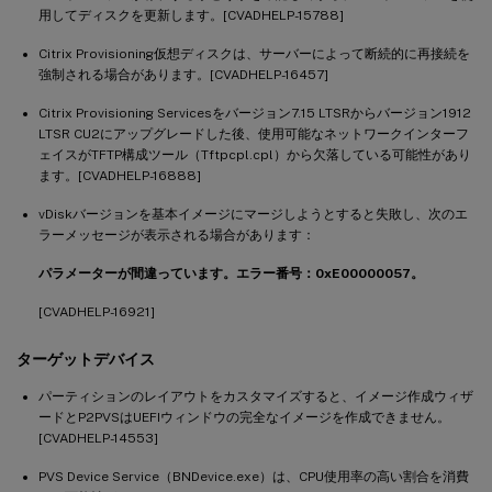
用してディスクを更新します。[CVADHELP-15788]
Citrix Provisioning仮想ディスクは、サーバーによって断続的に再接続を
強制される場合があります。[CVADHELP-16457]
Citrix Provisioning Servicesをバージョン7.15 LTSRからバージョン1912
LTSR CU2にアップグレードした後、使用可能なネットワークインターフ
ェイスがTFTP構成ツール（Tftpcpl.cpl）から欠落している可能性があり
ます。[CVADHELP-16888]
vDiskバージョンを基本イメージにマージしようとすると失敗し、次のエ
ラーメッセージが表示される場合があります：
パラメーターが間違っています。エラー番号：0xE00000057。
[CVADHELP-16921]
ターゲットデバイス
パーティションのレイアウトをカスタマイズすると、イメージ作成ウィザ
ードとP2PVSはUEFIウィンドウの完全なイメージを作成できません。
[CVADHELP-14553]
PVS Device Service（BNDevice.exe）は、CPU使用率の高い割合を消費