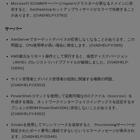
Microsoft SCVMMサーバーとHyper-Vクラスターが異なるドメインに存
在すると、XenDesktopセットアップウィザードがエラーで失敗すること
があります。[CVADHELP-13762]
サーバー
XenServerでターゲットデバイスが応答しなくなることがあります。この
問題は、CPU使用率が高い場合に発生します。[CVADHELP-11365]
KMS復元をリモート操作として実行すると、仮想ディスクバージョン
（AVHD）のレジストリハイブファイルが破損しました。[CVADHELP-
12690]
サイト管理者とデバイス管理者の役割に関連する権限の問題。
[CVADHELP-13302]
PowerShellコマンドを使用して起動可能なISOファイル（boot.iso）を
作成する場合、ネットワークインターフェイスインデックスを設定するオ
プションがBDM PowerShellSDKに存在しないことがあります。
[CVADHELP-14362]
Studioを使用してマシンリソースを追加すると、Provisioningサーバーが
指定されたポート番号に接続できないというエラーメッセージが表示され
ます。[CVADHELP-13348]