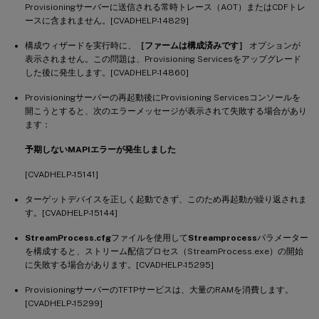
Provisioningサーバーに送信される常時トレース（AOT）またはCDFトレ
ースに含まれません。[CVADHELP-14829]
構成ウィザードを実行時に、
［ファームは構成済みです］
オプションが
表示されません。この問題は、Provisioning Servicesをアップグレード
した後に発生します。[CVADHELP-14860]
Provisioningサーバーの再起動後にProvisioning Servicesコンソールを
開こうとすると、次のエラーメッセージが表示されて失敗する場合があり
ます：
予期しないMAPIエラーが発生しました
[CVADHELP-15141]
ターゲットデバイスを正しく起動できず、このため再起動が繰り返されま
す。[CVADHELP-15144]
StreamProcess.cfg
ファイルを使用して
Streamprocess
パラメーター
を構成すると、ストリーム配信プロセス（StreamProcess.exe）の開始
に失敗する場合があります。[CVADHELP-15295]
ProvisioningサーバーのTFTPサービスは、大量のRAMを消費します。
[CVADHELP-15299]