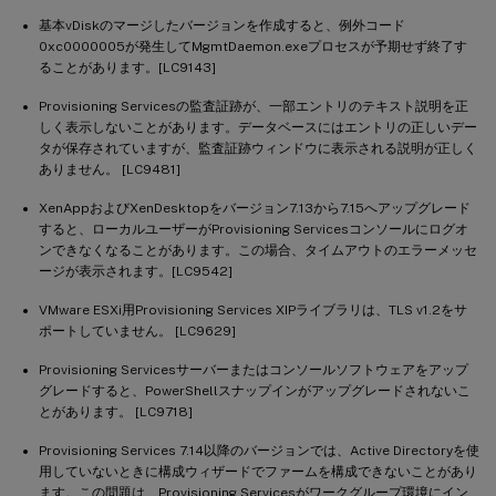
基本vDiskのマージしたバージョンを作成すると、例外コード
0xc0000005が発生してMgmtDaemon.exeプロセスが予期せず終了す
ることがあります。[LC9143]
Provisioning Servicesの監査証跡が、一部エントリのテキスト説明を正
しく表示しないことがあります。データベースにはエントリの正しいデー
タが保存されていますが、監査証跡ウィンドウに表示される説明が正しく
ありません。 [LC9481]
XenAppおよびXenDesktopをバージョン7.13から7.15へアップグレード
すると、ローカルユーザーがProvisioning Servicesコンソールにログオ
ンできなくなることがあります。この場合、タイムアウトのエラーメッセ
ージが表示されます。[LC9542]
VMware ESXi用Provisioning Services XIPライブラリは、TLS v1.2をサ
ポートしていません。 [LC9629]
Provisioning Servicesサーバーまたはコンソールソフトウェアをアップ
グレードすると、PowerShellスナップインがアップグレードされないこ
とがあります。 [LC9718]
Provisioning Services 7.14以降のバージョンでは、Active Directoryを使
用していないときに構成ウィザードでファームを構成できないことがあり
ます。この問題は、Provisioning Servicesがワークグループ環境にイン