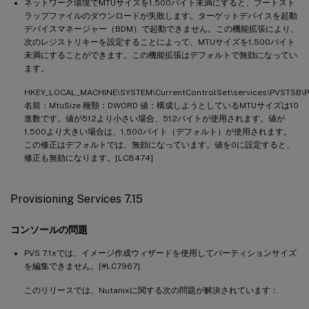
ネットワーク環境でMTUサイズを1,500バイト未満にすると、ブートスト
ラップファイルのダウンロードが失敗します。ターゲットデバイスを起動
デバイスマネージャー（BDM）で起動できません。この機能拡張により、
次のレジストリキーを設定することによって、MTUサイズを1,500バイト
未満にすることができます。この機能拡張はデフォルトで無効になってい
ます。
HKEY_LOCAL_MACHINE\SYSTEM\CurrentControlSet\services\PVSTSB\
名前：MtuSize 種類：DWORD 値：構成しようとしているMTUサイズは10
進数です。値が512より小さい場合、512バイトが使用されます。値が
1,500より大きい場合は、1,500バイト（デフォルト）が使用されます。
この修正はデフォルトでは、無効になっています。値を0に設定すると、
修正も無効になります。[LC8474]
Provisioning Services 7.15
コンソールの問題
PVS 7.1xでは、イメージ作成ウィザードを使用してパーティションサイズ
を編集できません。[#LC7967]
このリリースでは、Nutanixに関する次の問題が解決されています：