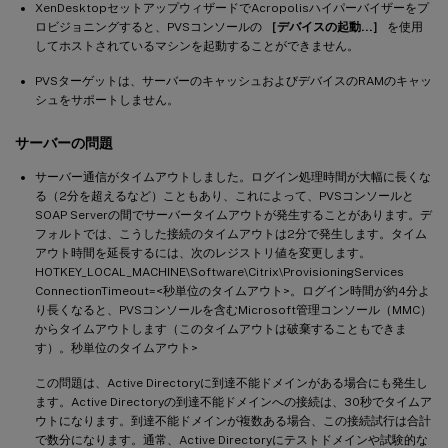
XenDesktopセットアップウィザードでAcropolisハイパーバイザーをプ
ロビジョニングすると、PVSコンソールの
［デバイスの起動…］
を使用
してホストされているマシンを起動することができません。
PVSターゲットは、サーバーのキャッシュおよびデバイスのRAMのキャッ
シュをサポートしません。
サーバーの問題
サーバー通信がタイムアウトしました。ログイン処理時間が大幅に長くな
る（2分を超えるなど）こともあり、これによって、PVSコンソールと
SOAP Serverの間でサーバータイムアウトが発生することがあります。デ
フォルトでは、こうした接続のタイムアウトは2分で発生します。タイム
アウト時間を延長するには、次のレジストリ値を変更します。
HOTKEY_LOCAL_MACHINE\Software\Citrix\ProvisioningServices
ConnectionTimeout=<秒単位のタイムアウト>。ログイン時間が約4分よ
り長くなると、PVSコンソールを含むMicrosoft管理コンソール（MMC）
からタイムアウトします（このタイムアウトは破棄することもできま
す）。秒単位のタイムアウト>
この問題は、Active Directoryに到達不能ドメインがある場合にも発生し
ます。Active Directoryの到達不能ドメインへの接続は、30秒でタイムア
ウトになります。到達不能ドメインが複数ある場合、この接続試行は合計
で数分になります。通常、Active Directoryにテストドメインや試験的な