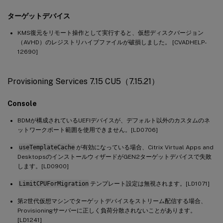
ターゲットデバイス
KMS復元をリモート操作として実行すると、仮想ディスクバージョン
（AVHD）のレジストリハイブファイルが破損しました。 [CVADHELP-
12690]
Provisioning Services 7.15 CU5（7.15.21）
Console
BDMが構成されているUEFIデバイスが、デフォルト以外のカスタムのネ
ットワークポート範囲を使用できません。[LD0706]
useTemplateCache
が有効になっている場合、Citrix Virtual Apps and
DesktopsのインストールウィザードがGEN2ターゲットデバイスで失敗
します。[LD0900]
LimitCPUForMigration
テンプレート設定は無視されます。[LD1071]
第2世代仮想マシンでターゲットデバイスをストリーム配信する場合、
Provisioningサーバーに正しく負荷分散されないことがあります。
[LD1241]