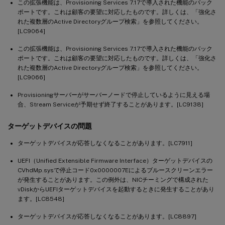
この拡張機能は、Provisioning Services 7.17で導入された機能のバック
ポートです。これは顧客の要望に対応したものです。詳しくは、「強化さ
れた複数層のActive Directoryグループ検索」を参照してください。
[LC9064]
この拡張機能は、Provisioning Services 7.17で導入された機能のバック
ポートです。これは顧客の要望に対応したものです。詳しくは、「強化さ
れた複数層のActive Directoryグループ検索」を参照してください。
[LC9066]
Provisioningサーバーがサーバーノードで停止しているように見える場
合、Stream Serviceが予期せず終了することがあります。[LC9138]
ターゲットデバイスの問題
ターゲットデバイスが応答しなくなることがあります。[LC7911]
UEFI（Unified Extensible Firmware Interface）ターゲットデバイスの
CVhdMp.sysで停止コード0x0000007Eによるブルースクリーンエラー
が発生することがあります。この例外は、NICチーミングで構成された
vDiskからUEFIターゲットデバイスを起動するときに発生することがあり
ます。[LC8548]
ターゲットデバイスが応答しなくなることがあります。[LC8897]