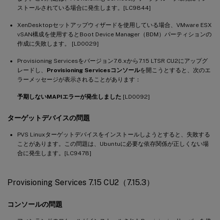
ストールされている場合に発生します。[LC9844]
XenDesktopセットアップウィザードを使用している場合、VMware ESX
vSAN構成を使用するとBoot Device Manager（BDM）パーティションの
作成に失敗します。 [LD0029]
Provisioning Servicesをバージョン7.6.xから7.15 LTSR CU2にアップグ
レードし、
Provisioning Servicesコンソール
を開こうとすると、次のエ
ラーメッセージが表示されることがあります：
予期しないMAPIエラーが発生しました
[LD0092]
ターゲットデバイスの問題
PVS Linuxターゲットデバイスをインストールしようとすると、失敗する
ことがあります。この問題は、Ubuntuに必要な依存関係が正しくない場
合に発生します。[LC9478]
Provisioning Services 7.15 CU2（7.15.3）
コンソールの問題