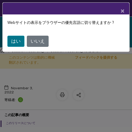
製品ドキュメン
JA
×
ト
Webサイトの表示をブラウザーの優先言語に切り替えますか ?
Session Recording 1912 LTSR reached end-of-life on
累積更新プログラム6（CU6）
X
18-Dec-2024. It is recommended that you upgrade to
a newer version of Session Recording.
はい
いいえ
Session Recording
Session Recording 1912 LTSR
このコンテンツは動的に機械
フィードバックを提供する
翻訳されています。
November 3,
2022
C
寄稿者:
この記事の概要
このリリースについて