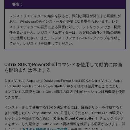
警告：
レジストリエディターの編集を誤ると、深刻な問題が発生する可能性が
あり、Windowsの再インストールが必要になる場合もあります。レジ
ストリエディターの誤用による障害に対して、シトリックスでは一切責
任を負いません。レジストリエディターは、お客様の責任と判断の範囲
でご使用ください。また、レジストリファイルのバックアップを作成し
てから、レジストリを編集してください。
Citrix SDKでPowerShellコマンドを使用して動的に録画
を開始または停止する
Citrix Virtual Apps and Desktops PowerShell SDKとCitrix Virtual Apps
and Desktops Remote PowerShell SDKをそれぞれ使用することにより、
オンプレミス環境とCitrix Cloud環境の両方で動的セッション録画機能を使用
できます。
インストールして使用するSDKを決定するには、録画ポリシーを作成すると
きに指定したDelivery Controllerに注意してください。Citrix Cloud環境で
セッションを録画するために
［Citrix Cloud Controller］
チェックボック
スをオンにした場合は、Citrix Cloud資格情報を検証する必要があります。詳
しくは、「
カスタム録画ポリシーの作成
」を参照してください。