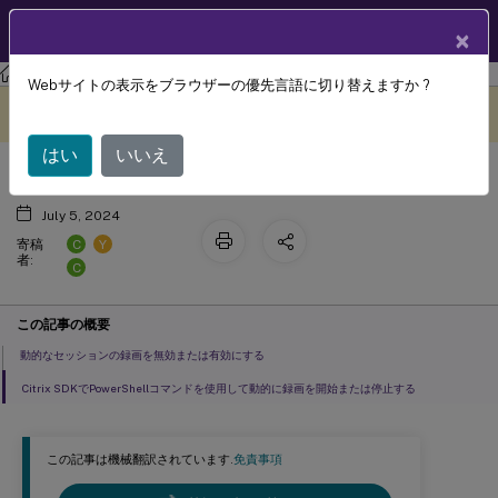
製品ドキュメン
JA
×
ト
Session Recording
Session Recording 2103
Webサイトの表示をブラウザーの優先言語に切り替えますか ?
動的なセッションの録画
このコンテンツは動的に機械
フィードバックを提供する
翻訳されています。
はい
いいえ
July 5, 2024
C
Y
寄稿
者:
C
この記事の概要
動的なセッションの録画を無効または有効にする
Citrix SDKでPowerShellコマンドを使用して動的に録画を開始または停止する
この記事は機械翻訳されています.
免責事項