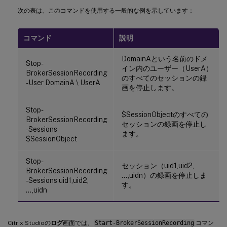
次の表は、このコマンドを使用する一般的な例を示しています：
コマンド
説明
DomainAという名前のドメ
Stop-
イン内のユーザー（UserA）
BrokerSessionRecording
のすべてのセッションの録
-User DomainA \ UserA
画を停止します。
Stop-
$SessionObjectのすべての
BrokerSessionRecording
セッションの録画を停止し
-Sessions
ます。
$SessionObject
Stop-
セッション（uid1,uid2,
BrokerSessionRecording
…,uidn）の録画を停止しま
-Sessions uid1,uid2,
す。
…,uidn
Citrix Studioの
ログ
画面では、
Start-BrokerSessionRecording
コマン