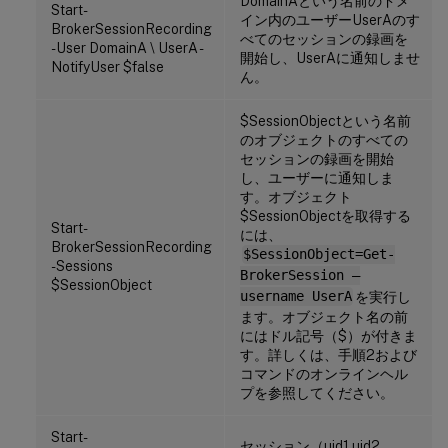
DomainAという名前のドメ
Start-
イン内のユーザーUserAのす
BrokerSessionRecording
べてのセッションの録画を
-User DomainA \ UserA -
開始し、UserAに通知しませ
NotifyUser $false
ん。
$SessionObjectという名前
のオブジェクトのすべての
セッションの録画を開始
し、ユーザーに通知しま
す。オブジェクト
$SessionObjectを取得する
Start-
には、
BrokerSessionRecording
$SessionObject=Get-
-Sessions
BrokerSession –
$SessionObject
username UserA
を実行し
ます。オブジェクト名の前
にはドル記号（$）が付きま
す。詳しくは、手順2および
コマンドのオンラインヘル
プを参照してください。
Start-
セッション（uid1,uid2,