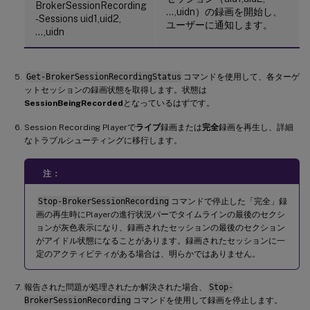
BrokerSessionRecording
…,uidn）の録画を開始し、
-Sessions uid1,uid2,
ユーザーに通知します。
…,uidn
Get-BrokerSessionRecordingStatus
コマンドを使用して、各ターゲ
ットセッションの録画状態を取得します。状態は
SessionBeingRecorded
となっているはずです。
Session Recording Playerで
ライブ
録画または
完全
録画を再生し、詳細
なトラブルシューティングに移行します。
注：
Stop-BrokerSessionRecording
コマンドで停止した「完全」録
画の再生時にPlayerの進行状況バーでタイムラインの最後のセクシ
ョンが灰色表示になり、録画されたセッションの最後のセクション
がアイドル状態になることがあります。録画されたセッションに一
定のアクティビティがある場合は、明らかではありません。
報告された問題が処理されたか解決された場合、
Stop-
BrokerSessionRecording
コマンドを使用して録画を停止します。