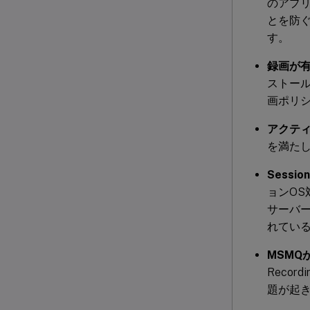
のアプ
とを防ぐ
す。
録画が
ストー
画ポリ
アクテ
を満た
Sessi
ョンOS対
サーバー
れてい
MSMQ
Reco
題が起