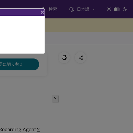
検索
日本語
×
ードバックを提供する
語に切り替え
>
ding Agentと