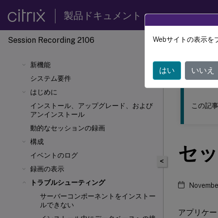
製品ドキュメント
Session Recording 2106
Webサイトの表示を
このコンテン
新機能
Sessio
はい
いいえ
システム要件
はじめに
この記事
インストール、アップグレード、および
アンインストール
動的なセッションの録画
構成
セッ
イベントのログ
<
録画の表示
トラブルシューティング
November
サーバーコンポーネントをインストー
ルできない
アプリケーシ