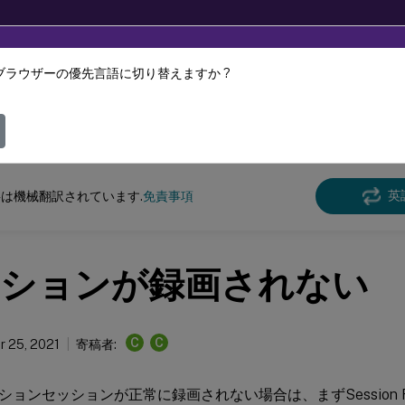
ブラウザーの優先言語に切り替えますか ?
ツは動的に機械翻訳されています。
フィ
n Recording
Session Recording 2106
英
は機械翻訳されています.
免責事項
ションが録画されない
C
C
 25, 2021
寄稿者:
ョンセッションが正常に録画されない場合は、まずSession Recor