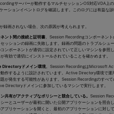
n Recordingサーバーが動作するマルチセッションOS対応VD
ケーションイベントログを確認します。このログには有益な診
が録画されない場合、次の原因が考えられます。
ーネント間の接続と証明書
。Session Recordingコンポー
、セッションの録画に失敗します。録画の問題のトラブルシュ
のコンポーネントが適切に設定されていて正しいマシンを参照
書が有効で適切にインストールされていることを確かめます。
ve Directoryドメイン環境
。Session RecordingはMicrosoft A
動作するように設計されています。Active Directory環境
題が発生する可能性があります。Session Recordingのす
tive Directoryドメインに参加しているマシンで実行します。
ョン共有がアクティブなポリシーと競合している。
Session R
リシーとユーザーが最初に開いた公開アプリケーションを照合
のアプリケーションを開くと、最初のアプリケーションに対し