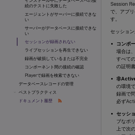
インストール中にデータベースへの接
Sessio
続のテストに失敗した
で、アプリ
エージェントがサーバーに接続できな
す。
い
サーバーがデータベースに接続できな
セッション
い
セッションが録画されない
コンポ
ライブセッションを再生できない
場合は
すべて
録画が破損しているまたは不完全
の証明
コンポーネント間の接続の確認
Playerで録画を検索できない
非Acti
データベースレコードの管理
の環境で
ベストプラクティス
録画で問
ドキュメント履歴
必ずAc
セッシ
ブなポ
上で次