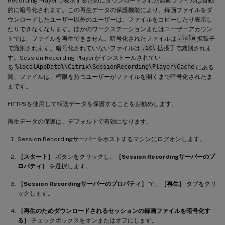
Recording Playerで表示するためにダウンロードされた録画ファイルは自動
的に暗号化されます。この再生データの保護機能により、録画ファイルをダ
ウンロードしたユーザー以外のユーザーは、ファイルをコピーしたり表示し
たりできなくなります。ほかのワークステーションまたはユーザーアカウン
トでは、ファイルを再生できません。暗号化されたファイルは
.icle
拡張子
で識別されます。暗号化されていないファイルは
.icl
拡張子で識別されま
す。Session Recording Playerがインストールされてい
る
%localAppData%\Citrix\SessionRecording\Player\Cache
にある
間、ファイルは、権限を持つユーザーがファイルを開くまで暗号化されたま
まです。
HTTPSを使用して転送データを保護することをお勧めします。
再生データの保護は、デフォルトで有効になります。
Session Recordingサーバーをホストするマシンにログオンします。
［スタート］
ボタンをクリックし、
［Session Recordingサーバーのプ
ロパティ］
を選択します。
［Session Recordingサーバーのプロパティ］
で、
［再生］
タブをクリ
ックします。
［再生のためダウンロードされるセッションの録画ファイルを暗号化す
る］
チェックボックスをオンまたはオフにします。