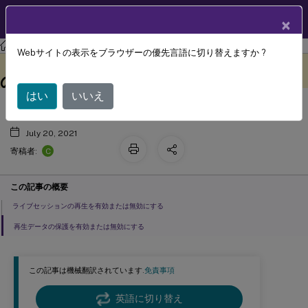
製品ドキュメン
JA
×
ト
Session Recording
Session Recording 2106
Webサイトの表示をブラウザーの優先言語に切り替えますか ?
ライブセッションの再生と再生データ
このコンテンツは動的に機械
フィードバックを提供する
翻訳されています。
の保護を有効または無効にする
はい
いいえ
July 20, 2021
C
寄稿者:
この記事の概要
ライブセッションの再生を有効または無効にする
再生データの保護を有効または無効にする
この記事は機械翻訳されています.
免責事項
英語に切り替え