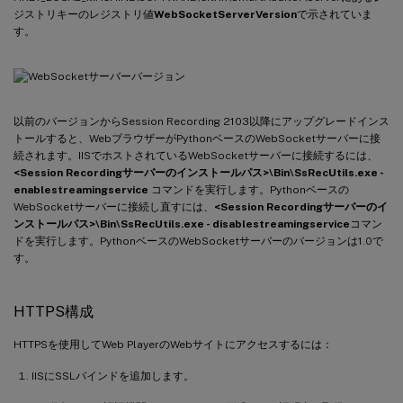
ジストリキーのレジストリ値
WebSocketServerVersion
で示されていま
す。
以前のバージョンからSession Recording 2103以降にアップグレードインス
トールすると、WebブラウザーがPythonベースのWebSocketサーバーに接
続されます。IISでホストされているWebSocketサーバーに接続するには、
<Session Recordingサーバーのインストールパス>\Bin\SsRecUtils.exe -
enablestreamingservice
コマンドを実行します。Pythonベースの
WebSocketサーバーに接続し直すには、
<Session Recordingサーバーのイ
ンストールパス>\Bin\SsRecUtils.exe - disablestreamingservice
コマン
ドを実行します。PythonベースのWebSocketサーバーのバージョンは1.0で
す。
HTTPS構成
HTTPSを使用してWeb PlayerのWebサイトにアクセスするには：
IISにSSLバインドを追加します。