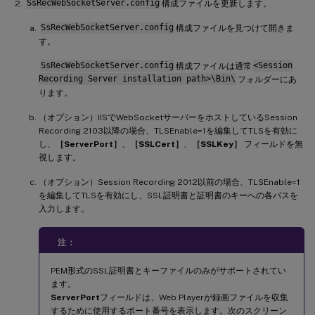
SsRecWebSocketServer.config
構成ファイルを更新します。
SsRecWebSocketServer.config
構成ファイルを見つけて開きま
す。
SsRecWebSocketServer.config
構成ファイルは通常
<Session
Recording Server installation path>\Bin\
フォルダーにあ
ります。
（オプション）IISでWebSocketサーバーをホストしているSession
Recording 2103以降の場合、TLSEnable=1を編集してTLSを有効に
し、
［ServerPort］
、
［SSLCert］
、
［SSLKey］
フィールドを無
視します。
（オプション）Session Recording 2012以前の場合、TLSEnable=1
を編集してTLSを有効にし、SSL証明書と証明書のキーへの各パスを
入力します。
注：
PEM形式のSSL証明書とキーファイルのみがサポートされてい
ます。
ServerPort
フィールドは、Web Playerが録画ファイルを収集
するために使用するポート番号を表示します。次のスクリーン