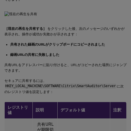
［現在の再生を共有する］
をクリックした後、次のメッセージのいずれかが
表示され、操作が成功か失敗かが示されます：
共有された録画のURLがクリップボードにコピーされました
録画URLの共有に失敗しました
共有URLをアドレスバーに貼り付けると、URLがコピーされた場所にジャンプ
できます。
セキュアに共有するには、
HKEY_LOCAL_MACHINE\SOFTWARE\Citrix\SmartAuditor\Server
に次
のレジストリ値を設定します：
レジストリ
説明
デフォルト値
注釈
値
共有URL
が期限切