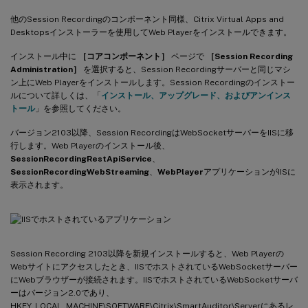
他のSession Recordingのコンポーネント同様、Citrix Virtual Apps and
Desktopsインストーラーを使用してWeb Playerをインストールできます。
インストール中に
［コアコンポーネント］
ページで
［Session Recording
Administration］
を選択すると、Session Recordingサーバーと同じマシ
ン上にWeb Playerをインストールします。Session Recordingのインストー
ルについて詳しくは、「
インストール、アップグレード、およびアンインス
トール
」を参照してください。
バージョン2103以降、Session RecordingはWebSocketサーバーをIISに移
行します。Web Playerのインストール後、
SessionRecordingRestApiService
、
SessionRecordingWebStreaming
、
WebPlayer
アプリケーションがIISに
表示されます。
Session Recording 2103以降を新規インストールすると、Web Playerの
Webサイトにアクセスしたとき、IISでホストされているWebSocketサーバー
にWebブラウザーが接続されます。IISでホストされているWebSocketサーバ
ーはバージョン2.0であり、
HKEY_LOCAL_MACHINE\SOFTWARE\Citrix\SmartAuditor\Serverにあるレ