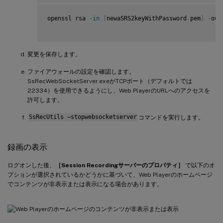
openssl rsa 
-
in
[
newaSRS2keyWithPassword
.
pem
]
-
out
変更を保存します。
ファイアウォールの設定を確認します。
SsRecWebSocketServer.exeがTCPポート（デフォルトでは
22334）を使用できるようにし、Web PlayerのURLへのアクセスを
許可します。
SsRecUtils –stopwebsocketserver
コマンドを実行します。
録画の表示
ログオンした後、
［Session Recordingサーバーのプロパティ］
で以下のオ
プションが選択されているかどうかに基づいて、Web Playerのホームページ
でコンテンツが非表示または表示になる場合があります。