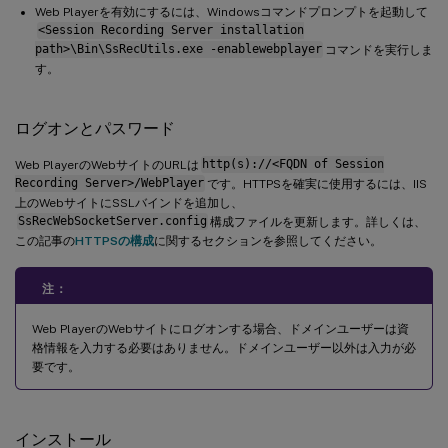
Web Playerを有効にするには、Windowsコマンドプロンプトを起動して
<Session Recording Server installation
path>\Bin\SsRecUtils.exe -enablewebplayer
コマンドを実行しま
す。
ログオンとパスワード
Web PlayerのWebサイトのURLは
http(s)://<FQDN of Session
Recording Server>/WebPlayer
です。HTTPSを確実に使用するには、IIS
上のWebサイトにSSLバインドを追加し、
SsRecWebSocketServer.config
構成ファイルを更新します。詳しくは、
この記事の
HTTPSの構成
に関するセクションを参照してください。
注：
Web PlayerのWebサイトにログオンする場合、ドメインユーザーは資
格情報を入力する必要はありません。ドメインユーザー以外は入力が必
要です。
インストール