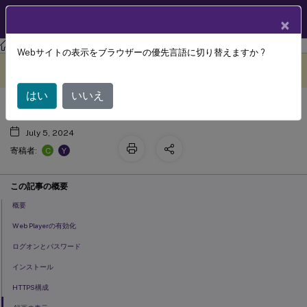
製品ドキュメン
JA
×
ト
Session Recording
Session Recording 2106
Webサイトの表示をブラウザーの優先言語に切り替えますか ?
Session Recording Web Player
このコンテンツは動的に機械
フィードバックを提供する
翻訳されています。
はい
いいえ
July 5, 2024
C
Y
寄稿者:
この記事の概要
概要
Web Playerの有効化
ログオンとパスワード
インストール
HTTPS構成