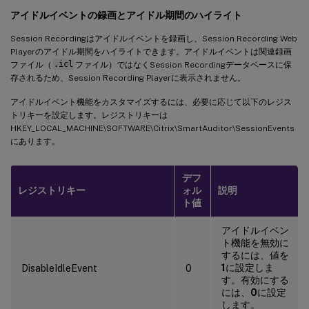
アイドルイベントの録画とアイドル期間のハイライト
Session Recordingはアイドルイベントを録画し、Session Recording Web
Playerのアイドル期間をハイライトできます。アイドルイベントは関連録画
ファイル（
.icl
ファイル）ではなくSession Recordingデータベースに保
存されるため、Session Recording Playerに表示されません。
アイドルイベント機能をカスタマイズするには、必要に応じて以下のレジス
トリキーを設定します。レジストリキーは
HKEY_LOCAL_MACHINE\SOFTWARE\Citrix\SmartAuditor\SessionEvents
にあります。
デフ
レジストリキー
ォル
説明
ト値
アイドルイベン
ト機能を無効に
するには、値を
1
に設定しま
DisableIdleEvent
0
す。有効にする
には、
0
に設定
します。