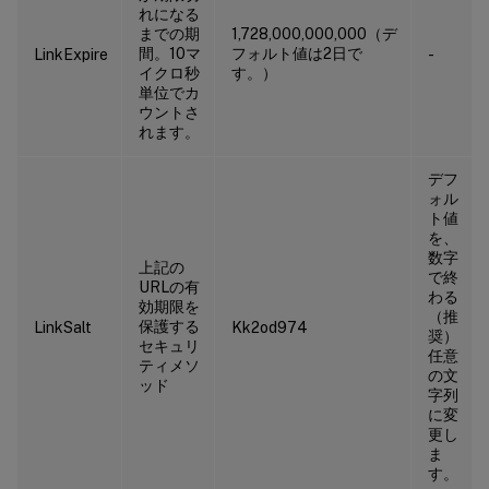
れになる
までの期
1,728,000,000,000（デ
間。10マ
フォルト値は2日で
LinkExpire
-
イクロ秒
す。）
単位でカ
ウントさ
れます。
デフ
ォル
ト値
を、
数字
上記の
で終
URLの有
わる
効期限を
（推
保護する
LinkSalt
Kk2od974
奨）
セキュリ
任意
ティメソ
の文
ッド
字列
に変
更し
ま
す。