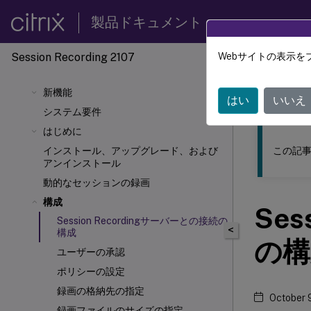
製品ドキュメント
Session Recording 2107
Webサイトの表示を
このコンテン
新機能
Sessio
はい
いいえ
システム要件
はじめに
この記事
インストール、アップグレード、および
アンインストール
動的なセッションの録画
構成
Ses
Session Recordingサーバーとの接続の
<
構成
の構
ユーザーの承認
ポリシーの設定
録画の格納先の指定
October 
録画ファイルのサイズの指定