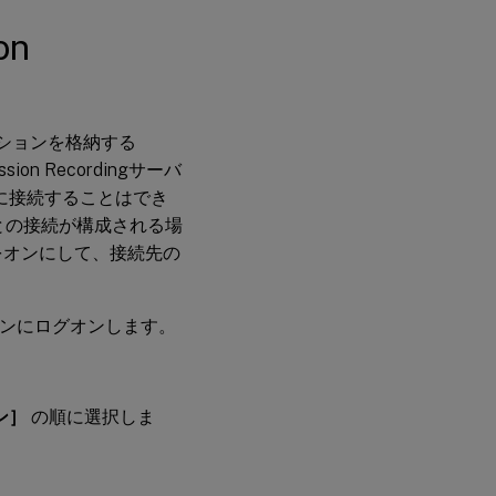
Session
on
Recordingサーバ
ーへの接続の構
成
セッションを格納する
ion Recordingサーバ
バーに接続することはでき
gサーバーとの接続が構成される場
をオンにして、接続先の
ーションにログオンします。
ン］
の順に選択しま