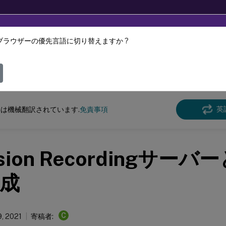
ブラウザーの優先言語に切り替えますか ?
ツは動的に機械翻訳されています。
フィ
n Recording
Session Recording 2107
英
は機械翻訳されています.
免責事項
sion Recordingサー
成
C
9, 2021
寄稿者: