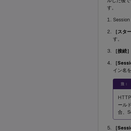
ルした後でこ
す。
Sessi
［スタ
す。
［接続
［Sess
イン名
注：
HT
ール
合、Se
［Ses