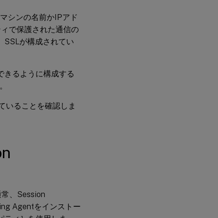
するマシンの名前かIPアド
ティで保護された通信の
ます。SSLが構成されてい
バーと接続できるように構成する
す。
なっていることを確認しま
on
通常、Session
ing Agentをインストー