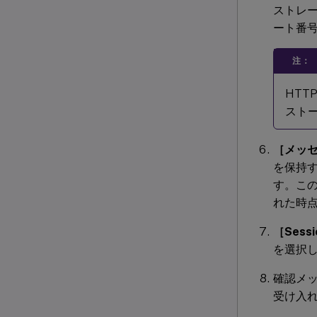
ストレ
ート番
注：
HTT
スト
［メッ
を保持す
す。こ
れた時
［Sessi
を選択
確認メ
受け入