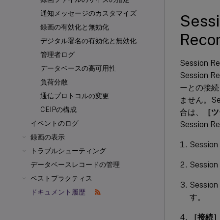
通知メッセージのカスタマイズ
Sess
録画の有効化と無効化
Rec
デジタル署名の有効化と無効化
管理者ログ
Sessio
データベースの高可用性
Session
負荷分散
ーとの接続を
通信プロトコルの変更
ません。Ses
CEIPの構成
合は、
［ツ
イベントのログ
Session
録画の表示
Sessi
トラブルシューティング
Sessio
データベースレコードの管理
ベストプラクティス
Sessio
ドキュメント履歴
す。
［接続