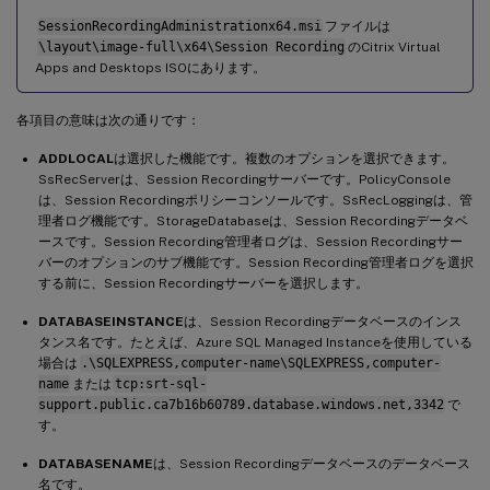
SessionRecordingAdministrationx64.msi
ファイルは
\layout\image-full\x64\Session Recording
のCitrix Virtual
Apps and Desktops ISOにあります。
各項目の意味は次の通りです：
ADDLOCAL
は選択した機能です。複数のオプションを選択できます。
SsRecServerは、Session Recordingサーバーです。PolicyConsole
は、Session Recordingポリシーコンソールです。SsRecLoggingは、管
理者ログ機能です。StorageDatabaseは、Session Recordingデータベ
ースです。Session Recording管理者ログは、Session Recordingサー
バーのオプションのサブ機能です。Session Recording管理者ログを選択
する前に、Session Recordingサーバーを選択します。
DATABASEINSTANCE
は、Session Recordingデータベースのインス
タンス名です。たとえば、Azure SQL Managed Instanceを使用している
場合は
.\SQLEXPRESS,computer-name\SQLEXPRESS,computer-
name
または
tcp:srt-sql-
support.public.ca7b16b60789.database.windows.net,3342
で
す。
DATABASENAME
は、Session Recordingデータベースのデータベース
名です。