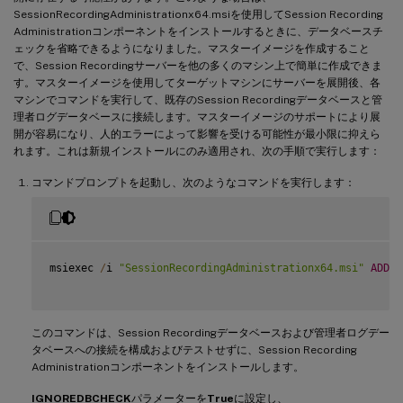
SessionRecordingAdministrationx64.msiを使用してSession Recording
Administrationコンポーネントをインストールするときに、データベースチ
ェックを省略できるようになりました。マスターイメージを作成すること
で、Session Recordingサーバーを他の多くのマシン上で簡単に作成できま
す。マスターイメージを使用してターゲットマシンにサーバーを展開後、各
マシンでコマンドを実行して、既存のSession Recordingデータベースと管
理者ログデータベースに接続します。マスターイメージのサポートにより展
開が容易になり、人的エラーによって影響を受ける可能性が最小限に抑えら
れます。これは新規インストールにのみ適用され、次の手順で実行します：
コマンドプロンプトを起動し、次のようなコマンドを実行します：
msiexec 
/
i 
"SessionRecordingAdministrationx64.msi"
ADDLO
このコマンドは、Session Recordingデータベースおよび管理者ログデー
タベースへの接続を構成およびテストせずに、Session Recording
Administrationコンポーネントをインストールします。
IGNOREDBCHECK
パラメーターを
True
に設定し、