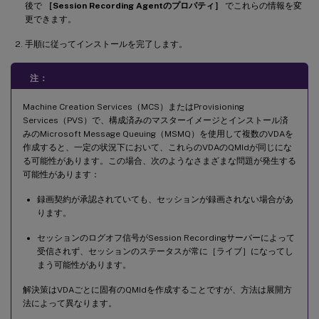
後で
［Session Recording Agentのプロパティ］
でこれらの情報を変
更できます。
手順に従ってインストールを完了します。
注：
Machine Creation Services（MCS）またはProvisioning
Services（PVS）で、構成済みのマスターイメージとインストール済
みのMicrosoft Message Queuing（MSMQ）を使用して複数のVDAを
作成すると、一定の状況下において、これらのVDAのQMIdが同じにな
る可能性があります。この場合、次のようなさまざまな問題が発生する
可能性があります：
録画契約が承認されていても、セッションが録画されない場合があ
ります。
セッションのログオフ信号がSession Recordingサーバーによって
受信されず、セッションのステータスが常に［ライブ］になってし
まう可能性があります。
解決策はVDAごとに固有のQMIdを作成することですが、方法は展開方
法によって異なります。