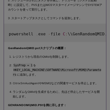
2. スケジュールされたタスクを作成し、トリガーを［システム起動
時］に設定して、PVSまたはMCSマスターイメージマシンでSYSTEMア
カウントを使って実行します。
3. スタートアップタスクとしてコマンドを追加します。
powershell 
.
exe 
-
file 
C
:
\\GenRandomQMID
.
GenRandomQMID.ps1スクリプトの概要：
レジストリから現在のQMIdを削除します。
SysPrep = 1
を
HKEY_LOCAL_MACHINE\SOFTWARE\Microsoft\MSMQ\Paramete
rs
に追加します。
CitrixSmAudAgentやMSMQなどの関連サービスを停止します。
ランダムなQMIdを生成するために、先ほど停止したサービスを開
始します。
GENRANDOMQMID.PS1を例に示します：