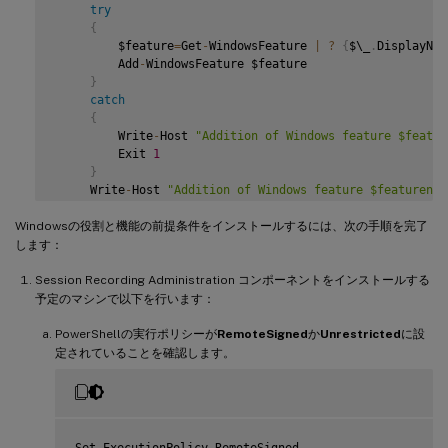
try
 # Start to install Windows feature

{
 Import
-
Module ServerManager

         $feature
=
Get
-
WindowsFeature 
|
?
{
$\_
.
DisplayNam
         Add
-
WindowsFeature $feature

AddFeatures
(
'Web-Asp-Net45'
)
 #
ASP
.
NET
4.5
}
AddFeatures
(
'Web-Mgmt-Console'
)
 #
IIS
 Management Console

catch
AddFeatures
(
'Web-Windows-Auth'
)
 # Windows Authentication
{
AddFeatures
(
'Web-Metabase'
)
 #
IIS
6
 Metabase Compatibilit
         Write
-
Host 
"Addition of Windows feature $featur
AddFeatures
(
'Web-WMI'
)
 #
IIS
6
WMI
 Compatibility

         Exit 
1
AddFeatures
(
'Web-Lgcy-Scripting'
)
#
IIS
6
 Scripting Tools

}
AddFeatures
(
'Web-Lgcy-Mgmt-Console'
)
 #
IIS
6
 Management 
     Write
-
Host 
"Addition of Windows feature $featurenam
AddFeatures
(
'MSMQ-HTTP-Support'
)
 #
MSMQ
HTTP
 Support

}
AddFeatures
(
'web-websockets'
)
 #
IIS
 Web Sockets

Windowsの役割と機能の前提条件をインストールするには、次の手順を完了
AddFeatures
(
'NET-WCF-HTTP-Activation45'
)
 #http activate

 # Start to install Windows feature

します：
 $system
=
 gwmi win32_operatingSystem 
|
 select name

Session Recording Administration コンポーネントをインストールする
if
(
-
not
(
(
$system 
-
Like 
'\*Microsoft Windows Server 20
予定のマシンで以下を行います：
{
     Write
PowerShellの実行ポリシーが
-
Host
(
"This is not a supported platform. Insta
RemoteSigned
か
Unrestricted
に設
     Exit

定されていることを確認します。
}
if
(
$system 
-
Like 
'\*Microsoft Windows Server\*'
)
{
     Import
-
Module ServerManager

Set
-
ExecutionPolicy RemoteSigned
