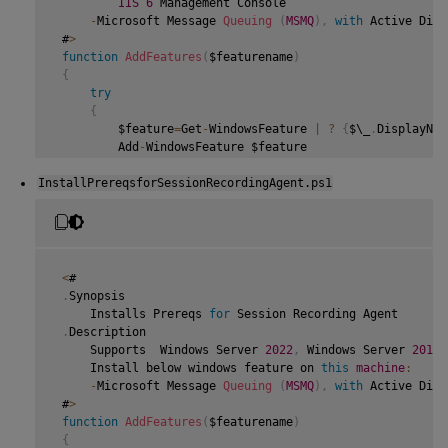
IIS
6
 Management Console

-
Microsoft Message 
Queuing
(
MSMQ
)
,
with
 Active Dire
 #
>
function
AddFeatures
(
$featurename
)
{
try
{
         $feature
=
Get
-
WindowsFeature 
|
?
{
$\_
.
DisplayNam
         Add
-
WindowsFeature $feature

}
InstallPrereqsforSessionRecordingAgent.ps1
catch
{
         Write
-
Host 
"Addition of Windows feature $featur
         Exit 
1
}
     Write
-
Host 
"Addition of Windows feature $featurenam
<
#

}
.
Synopsis

     Installs Prereqs 
for
 Session Recording Agent

 $system
=
 gwmi win32_operatingSystem 
|
 select name

.
Description

     Supports  Windows Server 
2022
,
 Windows Server 
2019
,
if
(
-
not
(
(
$system 
-
Like 
'\*Microsoft Windows Server 20
     Install below windows feature on 
this
machine
:
{
-
Microsoft Message 
Queuing
(
MSMQ
)
,
with
 Active Dire
     Write
-
Host
(
"This is not a supported server platform
 #
>
     Exit

function
AddFeatures
(
$featurename
)
}
{