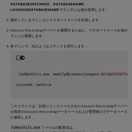
DATABASEINSTANCE
、
DATABASENAME
、
LOGGINGDATABASENAME
でランダムな値を使用します。
操作しているマシン上にマスターイメージを作成します。
Session Recordingサーバーを展開するために、マスターイメージを他の
マシンに展開します。
各マシンで、次のようなコマンドを実行します：
.
\SsRecUtils
.
exe 
-
modifydbconnectionpara 
DATABASEINSTANC
iisreset 
/
noforce

このコマンドは、以前にインストールされたSession Recordingサーバー
を既存のSession Recordingデータベースおよび管理者ログデータベース
に接続します。
SsRecUtils.exe
ファイルの配置先は、