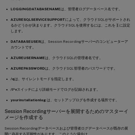
LOGGINGDATABASENAME
は、管理者ログデータベース名です。
AZURESQLSERVICESUPPORT
によって、クラウドSQLがサポートされ
るかどうかが決まります。クラウドSQLを使用するには、これを
1
に設定
します。
DATABASEUSER
は、Session Recordingサーバーのコンピューターア
カウントです。
AZUREUSERNAME
は、クラウドSQLの管理者名です。
AZUREPASSWORD
は、クラウドSQL管理者のパスワードです。
/q
は、サイレントモードを指定します。
/l*v
スイッチにより詳細モードでログが記録されます。
yourinstallationlog
は、セットアップログを作成する場所です。
Session Recordingサーバーを展開するためのマスターイ
メージを作成する
Session Recordingデータベースおよび管理者ログデータベースが既存の展
開に存在する可能性があります。このような場合は、