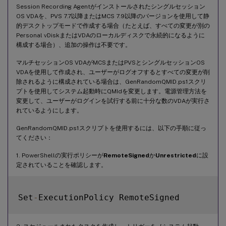
Session Recording Agentがインストールされたシングルセッション
OS VDAを、PVS 7.7以降またはMCS 7.9以降のバージョンを使用して静
的デスクトップモードで作成する場合（たとえば、すべての変更が別の
Personal vDiskまたはVDAのローカルディスクで永続的になるように
構成する場合）、追加の操作は不要です。
マルチセッションOS VDAがMCSまたはPVSとシングルセッションOS
VDAを使用して作成され、ユーザーがログオフするとすべての変更が削
除されるように構成されている場合は、GenRandomQMID.ps1スクリ
プトを使用してシステム起動時にQMIdを変更します。電源管理方法を
変更して、ユーザーがログインを試行する前に十分な数のVDAが実行さ
れているようにします。
GenRandomQMID.ps1スクリプトを使用するには、以下の手順に従っ
てください：
1. PowerShellの実行ポリシーが
RemoteSigned
か
Unrestricted
に設
定されていることを確認します。
Set
-