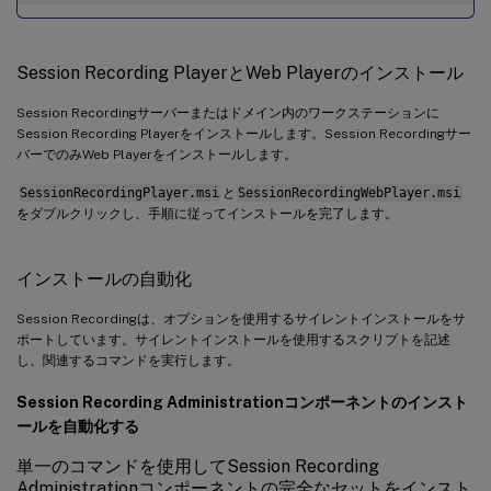
if
(
$depServices 
-
ne $
null
)
{
Session Recording PlayerとWeb Playerのインストール
foreach
(
$depService 
in
 $depServices
)
Session Recordingサーバーまたはドメイン内のワークステーションに
        $startMode 
=
 Get
-
WmiObject win32_
Session Recording Playerをインストールします。Session Recordingサー
バーでのみWeb Playerをインストールします。
if
(
$startMode
.
StartMode 
-
eq 
"Aut
SessionRecordingPlayer.msi
と
SessionRecordingWebPlayer.msi
をダブルクリックし、手順に従ってインストールを完了します。
            Start
-
Service $depService
.
Name
}
インストールの自動化
}
Session Recordingは、オプションを使用するサイレントインストールをサ
}
ポートしています。サイレントインストールを使用するスクリプトを記述
し、関連するコマンドを実行します。
Session Recording Administrationコンポーネントのインスト
ールを自動化する
単一のコマンドを使用してSession Recording
Administrationコンポーネントの完全なセットをインスト