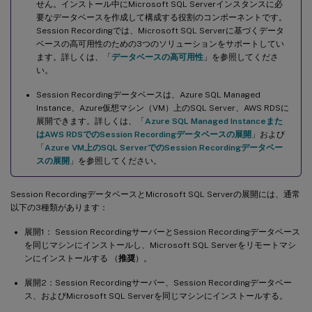
せん。インストール中にMicrosoft SQL Serverインスタンスに必
要なデータベースを作成して構成する役割のコンポーネントです。
Session Recordingでは、Microsoft SQL Serverに基づくデータ
ベースの高可用性のための3つのソリューションをサポートしてい
ます。詳しくは、「
データベースの高可用性
」を参照してくださ
い。
Session Recordingデータベースは、Azure SQL Managed
Instance、Azure仮想マシン（VM）上のSQL Server、AWS RDSに
展開できます。詳しくは、「
Azure SQL Managed Instanceまた
はAWS RDSでのSession Recordingデータベースの展開
」および
「
Azure VM上のSQL ServerでのSession Recordingデータベー
スの展開
」を参照してください。
Session RecordingデータベースとMicrosoft SQL Serverの展開には、通常
以下の3種類があります：
展開1： Session RecordingサーバーとSession Recordingデータベース
を同じマシンにインストールし、Microsoft SQL Serverをリモートマシ
ンにインストールする （
推奨
）。
展開2：Session Recordingサーバー、Session Recordingデータベー
ス、およびMicrosoft SQL Serverを同じマシンにインストールする。