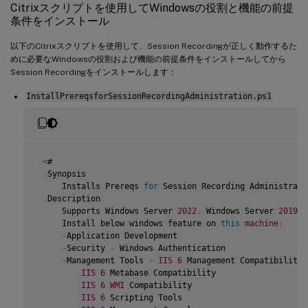
Citrixスクリプトを使用してWindowsの役割と機能の前提
条件をインストール
以下のCitrixスクリプトを使用して、Session Recordingが正しく動作するた
めに必要なWindowsの役割および機能の前提条件をインストールしてから
Session Recordingをインストールします：
InstallPrereqsforSessionRecordingAdministration.ps1
<
#

.
Synopsis

     Installs Prereqs 
for
 Session Recording Administratio
.
Description

     Supports Windows Server 
2022
,
 Windows Server 
2019
 a
     Install below windows feature on 
this
machine
:
-
Application Development

-
Security 
-
 Windows Authentication

-
Management Tools 
-
IIS
6
 Management Compatibility

IIS
6
 Metabase Compatibility

IIS
6
WMI
 Compatibility

IIS
6
 Scripting Tools
