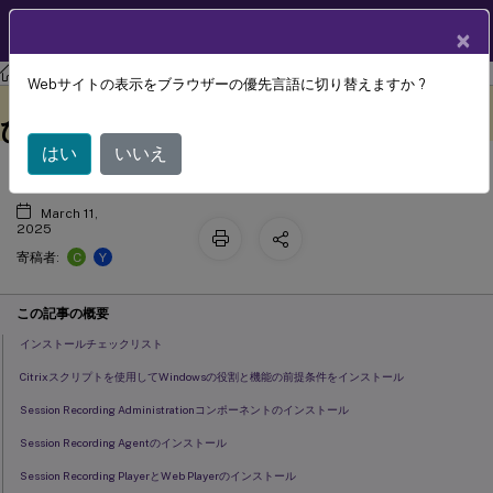
製品ドキュメン
JA
×
ト
Session Recording
Session Recording 2107
Webサイトの表示をブラウザーの優先言語に切り替えますか ?
インストール、アップグレード、およ
このコンテンツは動的に機械
フィードバックを提供する
翻訳されています。
びアンインストール
はい
いいえ
March 11,
2025
C
Y
寄稿者:
この記事の概要
インストールチェックリスト
Citrixスクリプトを使用してWindowsの役割と機能の前提条件をインストール
Session Recording Administrationコンポーネントのインストール
Session Recording Agentのインストール
Session Recording PlayerとWeb Playerのインストール