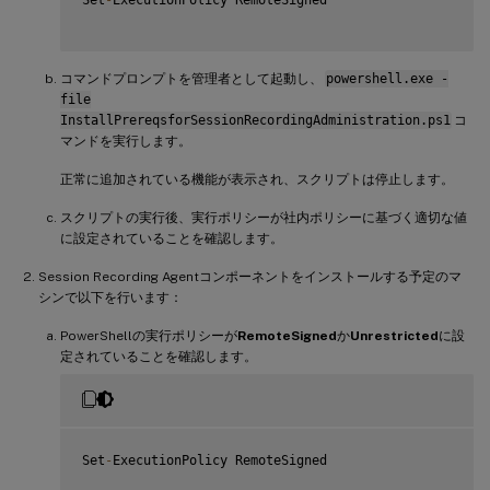
AddFeatures
(
'MSMQ'
)
 #Message Queuing

AddFeatures
(
'MSMQ-HTTP-Support'
)
#
MSMQ
HTTP
 Support

}
else
コマンドプロンプトを管理者として起動し、
powershell.exe -
{
file
try
InstallPrereqsforSessionRecordingAdministration.ps1
コ
{
マンドを実行します。
         dism 
/
online 
/
enable
-
feature 
/
featurename
:
MSMQ
-
}
正常に追加されている機能が表示され、スクリプトは停止します。
catch
{
スクリプトの実行後、実行ポリシーが社内ポリシーに基づく適切な値
         Write
-
Host 
"Addition of Windows feature MSMQ HT
に設定されていることを確認します。
         Exit 
1
}
Session Recording Agentコンポーネントをインストールする予定のマ
     write
-
Host 
"Addition of Windows feature MSMQ HTTP S
シンで以下を行います：
}
PowerShellの実行ポリシーが
RemoteSigned
か
Unrestricted
に設
定されていることを確認します。
Set
-
ExecutionPolicy RemoteSigned
