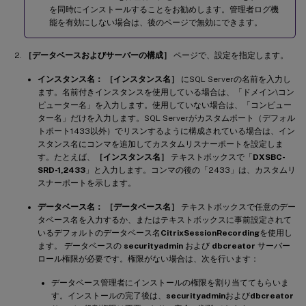
を同時にインストールすることをお勧めします。管理者ログ機
能を有効にしない場合は、後のページで無効にできます。
［データベースおよびサーバーの構成］
ページで、設定を指定します。
インスタンス名：
［インスタンス名］
にSQL Serverの名前を入力し
ます。名前付きインスタンスを使用している場合は、「ドメイン\コン
ピューター名」を入力します。使用していない場合は、「コンピュー
ター名」だけを入力します。SQL Serverがカスタムポート（デフォル
トポート1433以外）でリスンするように構成されている場合は、イン
スタンス名にコンマを追加してカスタムリスナーポートを設定しま
す。たとえば、
［インスタンス名］
テキストボックスで「
DXSBC-
SRD-1,2433
」と入力します。コンマの後の「2433」は、カスタムリ
スナーポートを示します。
データベース名：
［データベース名］
テキストボックスで任意のデー
タベース名を入力するか、またはテキストボックスに事前設定されて
いるデフォルトのデータベース名
CitrixSessionRecording
を使用し
ます。 データベースの
securityadmin
および
dbcreator
サーバー
ロール権限が必要です。権限がない場合は、次を行います：
データベース管理者にインストールの権限を割り当ててもらいま
す。インストールの完了後は、
securityadmin
および
dbcreator