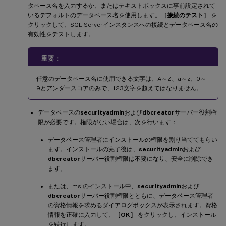
タベース名を入力するか、またはテキストボックスに事前設定されて
いるデフォルトのデータベース名を使用します。
［接続のテスト］
を
クリックして、SQL Serverインスタンスへの接続とデータベース名の
有効性をテストします。
重要：
任意のデータベース名に使用できる文字は、A～Z、a～z、0～
9とアンダースコアのみで、123文字を超えてはなりません。
データベースの
securityadmin
および
dbcreator
サーバー役割権
限が必要です。権限がない場合は、次を行います：
データベース管理者にインストールの権限を割り当ててもらい
ます。インストールの完了後は、
securityadmin
および
dbcreator
サーバー役割権限は不要になり、安全に削除でき
ます。
または、msiのインストール中、
securityadmin
および
dbcreator
サーバー役割権限とともに、データベース管理者
の資格情報を求めるダイアログボックスが表示されます。資格
情報を正確に入力して、
［OK］
をクリックし、インストール
を続行します。