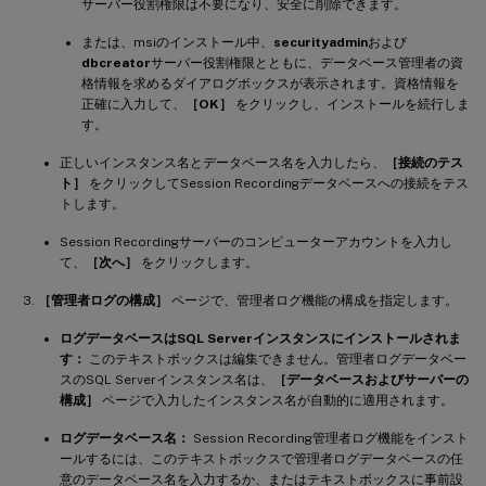
サーバー役割権限は不要になり、安全に削除できます。
または、msiのインストール中、
securityadmin
および
dbcreator
サーバー役割権限とともに、データベース管理者の資
格情報を求めるダイアログボックスが表示されます。資格情報を
正確に入力して、
［OK］
をクリックし、インストールを続行しま
す。
正しいインスタンス名とデータベース名を入力したら、
［接続のテス
ト］
をクリックしてSession Recordingデータベースへの接続をテス
トします。
Session Recordingサーバーのコンピューターアカウントを入力し
て、
［次へ］
をクリックします。
［管理者ログの構成］
ページで、管理者ログ機能の構成を指定します。
ログデータベースはSQL Serverインスタンスにインストールされま
す：
このテキストボックスは編集できません。管理者ログデータベー
スのSQL Serverインスタンス名は、
［データベースおよびサーバーの
構成］
ページで入力したインスタンス名が自動的に適用されます。
ログデータベース名：
Session Recording管理者ログ機能をインスト
ールするには、このテキストボックスで管理者ログデータベースの任
意のデータベース名を入力するか、またはテキストボックスに事前設