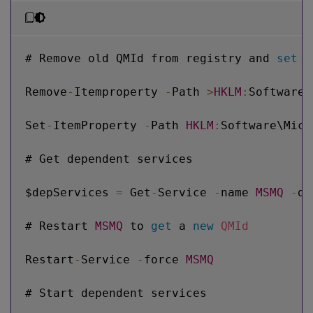
# Remove old QMId from registry and 
set
 S
Remove
-
Itemproperty 
-
Path 
>
HKLM
:
Software\
Set
-
ItemProperty 
-
Path 
HKLM
:
Software\Micr
# Get dependent services

$depServices 
=
 Get
-
Service 
-
name 
MSMQ
-
de
# Restart 
MSMQ
 to 
get
 a 
new
QMId
Restart
-
Service 
-
force 
MSMQ
# Start dependent services
