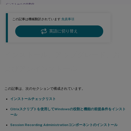
インストールの自動化
Session Recordingのアップグレード
この記事は機械翻訳されています.
免責事項
クラウドSQLデータベースサービスでのSession Recordingデータベースの展開
Session Recordingのアンインストール
英語に切り替え
インストール、アップグレード、お
よびアンインストール
この記事は、次のセクションで構成されています。
インストールチェックリスト
Citrixスクリプトを使用してWindowsの役割と機能の前提条件をインスト
ール
Session Recording Administrationコンポーネントのインストール