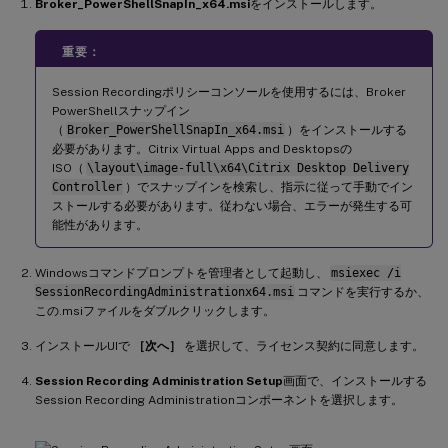
Broker_PowerShellSnapIn_x64.msi
をインストールします。
重要：
Session Recordingポリシーコンソールを使用するには、Broker
PowerShellスナップイン
（
Broker_PowerShellSnapIn_x64.msi
）をインストールする
必要があります。Citrix Virtual Apps and Desktopsの
ISO（
\layout\image-full\x64\Citrix Desktop Delivery
Controller
）でスナップインを検索し、指示に従って手動でイン
ストールする必要があります。従わない場合、エラーが発生する可
能性があります。
Windowsコマンドプロンプトを管理者として起動し、
msiexec /i
SessionRecordingAdministrationx64.msi
コマンドを実行するか、
この.msiファイルをダブルクリックします。
インストールUIで
［次へ］
を選択して、ライセンス契約に同意します。
Session Recording Administration Setup
画面で、インストールする
Session Recording Administrationコンポーネントを選択します。