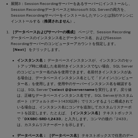
展開3：Session Recordingサーバーをあるサーバーにインストールし、
Session RecordingデータベースとMicrosoft SQL Serverの両方を、
Session Recordingサーバーをインストールしたマシンとは別のマシンに
インストールする（
推奨されません
）。
［データベースおよびサーバーの構成］
ページで、Session Recording
データベースのインスタンス名とデータベース名、およびSession
Recordingサーバーのコンピューターアカウントを指定します。
［Next］
をクリックします。
インスタンス名：
データベースインスタンスが、インスタンスのセッ
トアップ時に構成した名前付きインスタンスでない場合、SQL Server
のコンピューター名のみを使用できます。名前付きインスタンスがあ
る場合は、データベースインスタンス名として「ドメイン\コンピュー
ター名」を使用します。使用中のサーバーインスタンス名を確認する
には、SQL Serverで
select @@servername
を実行します。戻り値
は、正確なデータベースインスタンス名です。SQL Serverがカスタム
ポート（デフォルトポート1433以外）でリスンするように構成されて
いる場合は、インスタンス名にコンマを追加してカスタムリスナーポ
ートを設定します。たとえば、
［インスタンス名］
テキストボックス
で「
DXSBC-SRD-1,2433
」と入力します。コンマの後の「2433」
は、カスタムリスナーポートを示します。
データベース名：
［データベース名］
テキストボックスで任意のデー