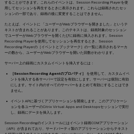
することができます。これらのイベントは、Session Recording Playerを使
用してセッションを再生するときに表示されます。これらは録画されたセッ
ションの一部であり、録画の後に変更することはできません。
たとえば、イベントに 「ユーザーがWebブラウザーを開きました」というテ
キストが含まれることがあります。このテキストは、録画対象のセッション
でユーザーがWebブラウザーを開くたびに録画に挿入されます。Session
Recording Playerを使用してセッションを再生するとき、Session
Recording Playerの［イベントとブックマーク］の一覧に表示されるマーカ
ーの数から、ユーザーがWebブラウザーを開いた回数がわかります。
サーバー上の録画にカスタムイベントを挿入するには：
［Session Recording Agentのプロパティ］
を使用して、カスタムイベ
ントを挿入する各サーバーで設定を有効にします。サーバーは個別に有効
にします。サイト内のすべてのサーバーをまとめて有効にすることはでき
ません。
イベントAPIに基づくアプリケーションを開発します。このアプリケーシ
ョンを各ユーザーのCitrix Virtual Apps and Desktopsセッションで実行
し、録画にデータを挿入します。
Session Recordingのインストールにはイベント録画COMアプリケーション
（API）が含まれており、サードパーティ製のアプリケーションからテキスト