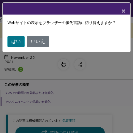
製品ドキュメン
JA
×
ト
Session Recording
Session Recording 2109
Webサイトの表示をブラウザーの優先言語に切り替えますか ?
録画の有効化と無効化
このコンテンツは動的に機械
フィードバックを提供する
翻訳されています。
はい
いいえ
November 25,
2021
C
寄稿者:
この記事の概要
VDAでの録画の有効化または無効化
カスタムイベントの記録の有効化
この記事は機械翻訳されています.
免責事項
英語に切り替え