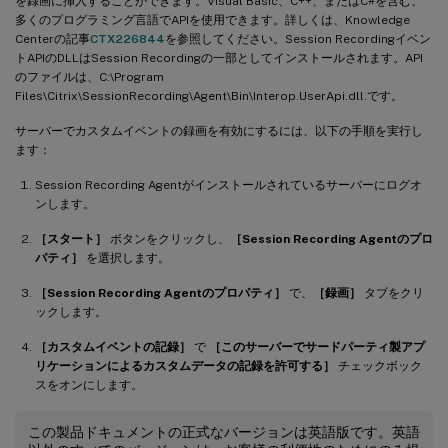
を録画に挿入することができます。Visual Basic、C++、またはC#を含む、
多くのプログラミング言語でAPIを使用できます。詳しくは、Knowledge
Centerの記事
CTX226844
を参照してください。Session Recordingイベン
トAPIのDLLはSession Recordingの一部としてインストールされます。API
のファイルは、C:\Program
Files\Citrix\SessionRecording\Agent\Bin\Interop.UserApi.dll.です。
サーバーでカスタムイベントの録画を有効にするには、以下の手順を実行し
ます：
Session Recording Agentがインストールされているサーバーにログオ
ンします。
［スタート］
ボタンをクリックし、
［Session Recording Agentのプロ
パティ］
を選択します。
［Session Recording Agentのプロパティ］
で、
［録画］
タブをクリ
ックします。
［カスタムイベントの記録］
で
［このサーバーでサードパーティ製アプ
リケーションによるカスタムデータの記録を許可する］
チェックボック
スをオンにします。
この製品ドキュメントの正式なバージョンは英語版です。英語