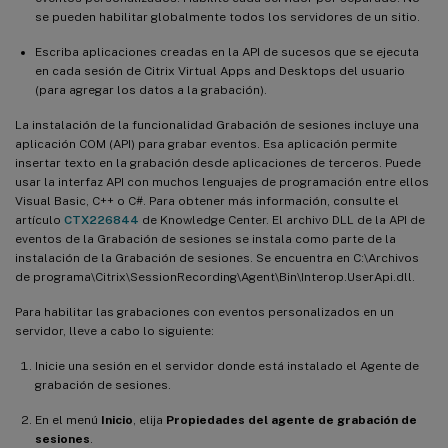
se pueden habilitar globalmente todos los servidores de un sitio.
Escriba aplicaciones creadas en la API de sucesos que se ejecuta
en cada sesión de Citrix Virtual Apps and Desktops del usuario
(para agregar los datos a la grabación).
La instalación de la funcionalidad Grabación de sesiones incluye una
aplicación COM (API) para grabar eventos. Esa aplicación permite
insertar texto en la grabación desde aplicaciones de terceros. Puede
usar la interfaz API con muchos lenguajes de programación entre ellos
Visual Basic, C++ o C#. Para obtener más información, consulte el
artículo
CTX226844
de Knowledge Center. El archivo DLL de la API de
eventos de la Grabación de sesiones se instala como parte de la
instalación de la Grabación de sesiones. Se encuentra en C:\Archivos
de programa\Citrix\SessionRecording\Agent\Bin\Interop.UserApi.dll.
Para habilitar las grabaciones con eventos personalizados en un
servidor, lleve a cabo lo siguiente:
Inicie una sesión en el servidor donde está instalado el Agente de
grabación de sesiones.
En el menú
Inicio
, elija
Propiedades del agente de grabación de
sesiones
.