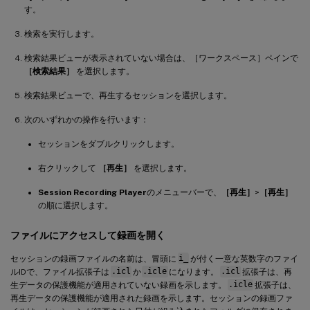
す。
検索を実行します。
検索結果ビューが表示されていない場合は、［ワークスペース］ペインで
［検索結果］
を選択します。
検索結果ビューで、再生するセッションを選択します。
次のいずれかの操作を行います：
セッションをダブルクリックします。
右クリックして
［再生］
を選択します。
Session Recording Player
のメニューバーで、
［再生］
>
［再生］
の順に選択します。
ファイルにアクセスして録画を開く
セッションの録画ファイルの名前は、冒頭に
i_
が付く一意な英数字のファイ
ルIDで、ファイル拡張子は
.icl
か
.icle
になります。
.icl
拡張子は、再
生データの保護機能が適用されていない録画を示します。
.icle
拡張子は、
再生データの保護機能が適用された録画を示します。セッションの録画ファ