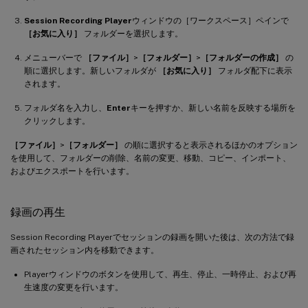
Session Recording Player
ウィンドウの［ワークスペース］ペインで
［お気に入り］
フォルダーを選択します。
メニューバーで
［ファイル］
>
［フォルダー］
>
［フォルダーの作成］
の
順に選択します。新しいフォルダが
［お気に入り］
フォルダ配下に表示
されます。
フォルダ名を入力し、
Enter
キーを押すか、新しい名前を反映する場所を
クリックします。
［ファイル］
>
［フォルダー］
の順に選択すると表示されるほかのオプション
を使用して、フォルダーの削除、名前の変更、移動、コピー、インポート、
およびエクスポートを行います。
録画の再生
Session Recording Playerでセッションの録画を開いた後は、次の方法で録
画されたセッション内を移動できます。
Playerウィンドウのボタンを使用して、再生、停止、一時停止、および再
生速度の変更を行います。