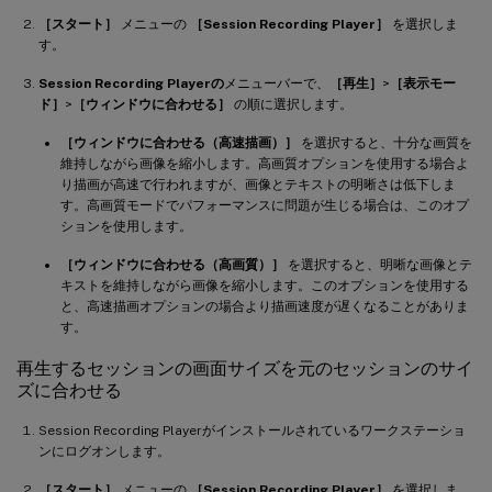
［スタート］
メニューの
［Session Recording Player］
を選択しま
す。
Session Recording Playerの
メニューバーで、
［再生］
>
［表示モー
ド］
>
［ウィンドウに合わせる］
の順に選択します。
［ウィンドウに合わせる（高速描画）］
を選択すると、十分な画質を
維持しながら画像を縮小します。高画質オプションを使用する場合よ
り描画が高速で行われますが、画像とテキストの明晰さは低下しま
す。高画質モードでパフォーマンスに問題が生じる場合は、このオプ
ションを使用します。
［ウィンドウに合わせる（高画質）］
を選択すると、明晰な画像とテ
キストを維持しながら画像を縮小します。このオプションを使用する
と、高速描画オプションの場合より描画速度が遅くなることがありま
す。
再生するセッションの画面サイズを元のセッションのサイ
ズに合わせる
Session Recording Playerがインストールされているワークステーショ
ンにログオンします。
［スタート］
メニューの
［Session Recording Player］
を選択しま