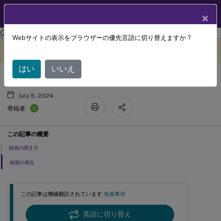
製品ドキュメン
JA
×
ト
Session Recording
Session Recording 2112
Webサイトの表示をブラウザーの優先言語に切り替えますか ?
録画の再生
このコンテンツは動的に機械
フィードバックを提供する
翻訳されています。
はい
いいえ
July 5, 2024
C
寄稿者:
この記事の概要
録画の開き方
録画の再生
この記事は機械翻訳されています.
免責事項
英語に切り替え