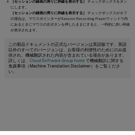
［セッションの録画の周りに枠線を表示する］
チェックボックスをオン
にします。
［セッションの録画の周りに枠線を表示する］
チェックボックスがオフ
の場合は、マウスポインターがSession Recording Playerウィンドウ内
にあるときにマウスの左ボタンを押したままにすると、一時的に赤い枠線
が表示されます。
この製品ドキュメントの正式なバージョンは英語版です。英語
以外のすべてのバージョンは、お客様の利便性のためにのみ提
供され、機械翻訳された内容が含まれている場合があります。
詳しくは、
Cloud Software Group home
で機械翻訳に関する
免責事項（Machine Translation Disclaimer）をご覧くださ
い。