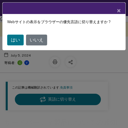
製品ドキュメン
JA
×
ト
Session Recording
Session Recording 2112
Webサイトの表示をブラウザーの優先言語に切り替えますか ?
サードパーティ製品についての通知
このコンテンツは動的に機械
フィードバックを提供する
翻訳されています。
はい
いいえ
July 5, 2024
C
Y
寄稿者:
この記事は機械翻訳されています.
免責事項
英語に切り替え
サードパーティ製品についての通知