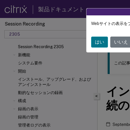
製品ドキュメント
Session Recording
Webサイトの表示を
このコンテン
2305
Sessio
はい
いいえ
Session Recording 2305
新機能
この記事
システム要件
開始
インストール、アップグレード、および
アンインストール
イン
動的なセッションの録画
<
構成
続の
録画の表示
録画の管理
Septembe
管理者ログの表示