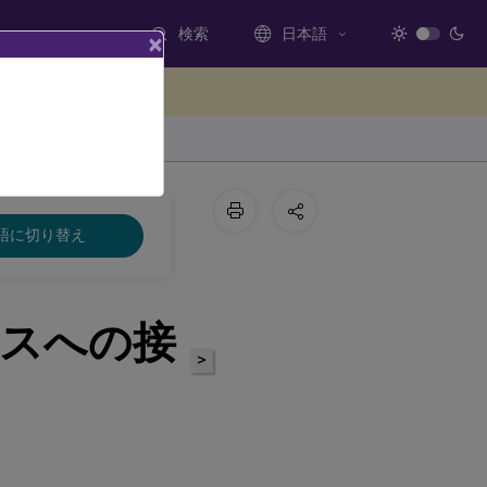
検索
日本語
×
ードバックを提供する
語に切り替え
スへの接
>