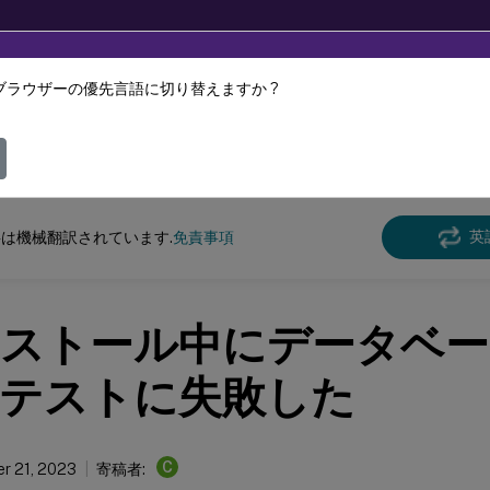
ブラウザーの優先言語に切り替えますか ?
ツは動的に機械翻訳されています。
フィ
n Recording
Session Recording 2305
英
は機械翻訳されています.
免責事項
ストール中にデータベー
テストに失敗した
C
r 21, 2023
寄稿者: