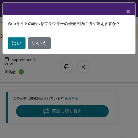
製品ドキュメン
JA
×
ト
Session Recording
Session Recording 2305
Webサイトの表示をブラウザーの優先言語に切り替えますか ?
各録画のグラフィカルなイベント統計
このコンテンツは動的に機械
フィードバックを提供する
翻訳されています。
を表示する
はい
いいえ
September 21,
2023
C
寄稿者:
この記事は機械翻訳されています.
免責事項
英語に切り替え
各録画のグラフィカルなイベント統