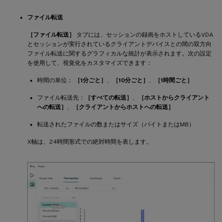
ファイル転送
［ファイル転送］
タブには、セッションの録画をホストしているVDA
とセッションが実行されているクライアントデバイスとの間の双方向
ファイル転送に関するグラフィカルな統計が表示されます。次の設定
を使用して、視覚化をカスタマイズできます：
時間の単位：
［1分ごと］
、
［10分ごと］
、
［1時間ごと］
ファイル転送先：
［すべての転送］
、
［ホストからクライアント
への転送］
、
［クライアントからホストへの転送］
転送されたファイルの数またはサイズ（バイトまたはMB）
X軸は、24時間形式での絶対時間を表します。