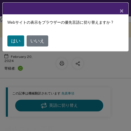
製品ドキュメン
JA
×
ト
Session Recording
Session Recording 2305
Webサイトの表示をブラウザーの優先言語に切り替えますか ?
解決された問題
このコンテンツは動的に機械
フィードバックを提供する
翻訳されています。
はい
いいえ
February 20,
2024
C
寄稿者:
この記事は機械翻訳されています.
免責事項
英語に切り替え
解決された問題