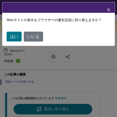
製品ドキュメン
JA
×
ト
Session Recording
Session Recording 2308
Webサイトの表示をブラウザーの優先言語に切り替えますか ?
高速シークを有効にする
このコンテンツは動的に機械
フィードバックを提供する
翻訳されています。
はい
いいえ
January 11,
2024
C
寄稿者:
この記事の概要
高速シークを有効にする
この記事は機械翻訳されています.
免責事項
英語に切り替え