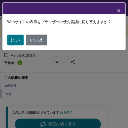
製品ドキュメン
JA
×
ト
Session Recording
Session Recording 2407
Webサイトの表示をブラウザーの優先言語に切り替えますか ?
録画の成功率の確認
このコンテンツは動的に機械
フィードバックを提供する
翻訳されています。
はい
いいえ
March 6, 2025
C
寄稿者:
この記事の概要
前提条件
手順
この記事は機械翻訳されています.
免責事項
英語に切り替え