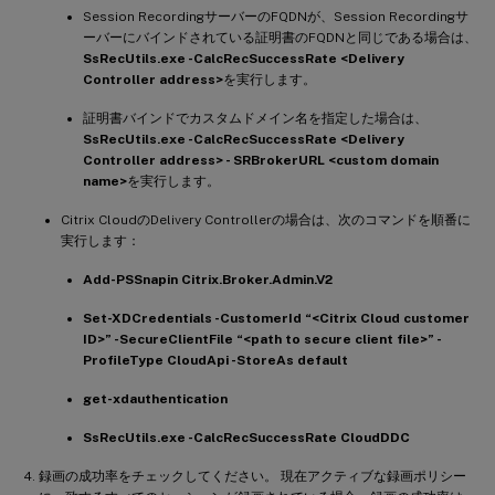
Session RecordingサーバーのFQDNが、Session Recordingサ
ーバーにバインドされている証明書のFQDNと同じである場合は、
SsRecUtils.exe -CalcRecSuccessRate <Delivery
Controller address>
を実行します。
証明書バインドでカスタムドメイン名を指定した場合は、
SsRecUtils.exe -CalcRecSuccessRate <Delivery
Controller address> - SRBrokerURL <custom domain
name>
を実行します。
Citrix CloudのDelivery Controllerの場合は、次のコマンドを順番に
実行します：
Add-PSSnapin Citrix.Broker.Admin.V2
Set-XDCredentials -CustomerId “<Citrix Cloud customer
ID>” -SecureClientFile “<path to secure client file>” -
ProfileType CloudApi -StoreAs default
get-xdauthentication
SsRecUtils.exe -CalcRecSuccessRate CloudDDC
録画の成功率をチェックしてください。 現在アクティブな録画ポリシー