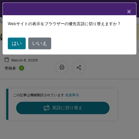
製品ドキュメン
JA
×
ト
Session Recording
Session Recording 2407
Webサイトの表示をブラウザーの優先言語に切り替えますか ?
ライブセッションの再生の有効化また
このコンテンツは動的に機械
フィードバックを提供する
翻訳されています。
は無効化
はい
いいえ
March 6, 2025
C
寄稿者:
この記事は機械翻訳されています.
免責事項
英語に切り替え
ライブセッションの再生の有効化ま