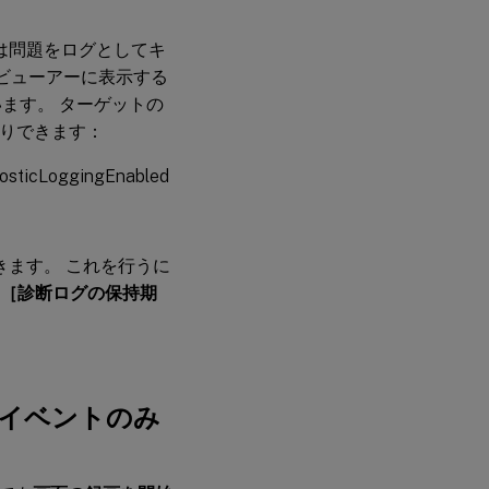
ngは問題をログとしてキ
ベントビューアーに表示する
ます。 ターゲットの
たりできます：
sticLoggingEnabled
できます。 これを行うに
［診断ログの保持期
録画をイベントのみ