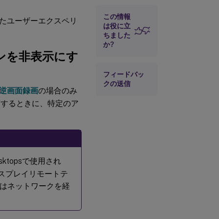
録画された
この情報
セッション
たユーザーエクスペリ
で印刷アク
は役に立
ティビティ
ちました
をキャプチ
か?
ャする
ョンを非表示にす
（Technical
Preview）
フィードバッ
クの送信
各VDAのメ
逆画面録画
の場合のみ
ッセージキ
ューのクォ
録画するときに、特定のア
ータ超過を
Session
Recording
サーバーに
報告する
Desktopsで使用され
Citrix
PowerShell
ィスプレイリモートテ
SDKによる
動的な画面
はネットワークを経
録画をイベ
ントのみの
録画に拡張