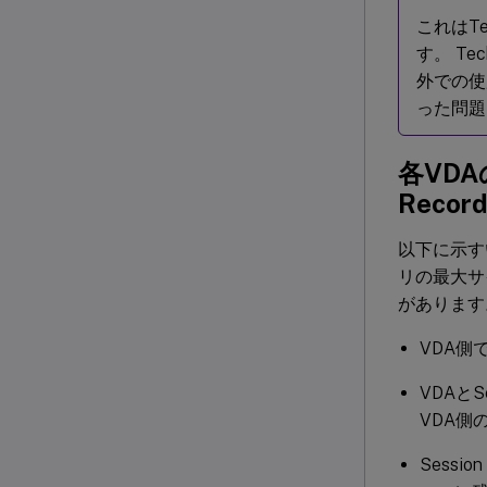
これはTec
す。 Te
外での使用
った問題
各VD
Reco
以下に示すい
リの最大サ
があります
VDA側
VDAと
VDA側
Sess