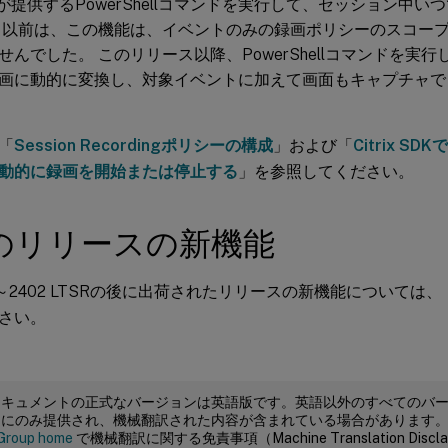
 SDKが提供するPowerShellコマンドを実行して、セッション中い
 以前は、この機能は、イベントのみの録画ポリシーのスコー
せんでした。 このリリース以降、PowerShellコマンドを実
画に動的に変換し、対象イベントに加えて画面もキャプチャで
「
Session Recordingポリシーの構成
」および「
Citrix SD
動的に録画を開始または停止する
」を参照してください。
のリリースの新機能
TSR～2402 LTSRの後に出荷されたリリースの新機能については、
さい。
ドキュメントの正式なバージョンは英語版です。英語以外のすべてのバ
めにのみ提供され、機械翻訳された内容が含まれている場合があります
Group home
で機械翻訳に関する免責事項（Machine Translation Dis