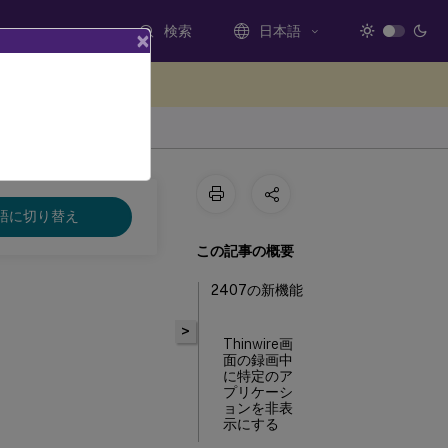
検索
日本語
×
ードバックを提供する
語に切り替え
この記事の概要
2407の新機能
>
Thinwire画
面の録画中
に特定のア
プリケーシ
ョンを非表
示にする