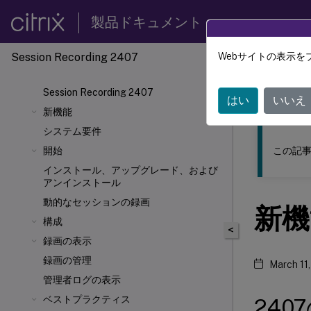
製品ドキュメント
Session Recording 2407
Webサイトの表示を
このコンテン
Session Recording 2407
Sessio
はい
いいえ
新機能
システム要件
この記事
開始
インストール、アップグレード、および
アンインストール
動的なセッションの録画
新機
構成
<
録画の表示
録画の管理
March 11
管理者ログの表示
ベストプラクティス
240