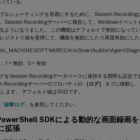
残っている。
ルシューティングを容易にするために、Session Recordi
Session Recordingサーバーに報告して、Windowsイ
るようになりました。 この機能はデフォルトで有効になってい
のレジストリ値を使用して、機能を無効にしたり再度有効にし
L_MACHINE\SOFTWARE\Citrix\SmartAuditor\Agent\Diagno
1 = 無効、0 = 有効
をSession Recordingデータベースに保持する期間も設定
on Recordingサーバーのプロパティの
［ログ］
タブに移動し、
します。 デフォルト値は30日です。
「
診断ログ
」を参照してください。
ix PowerShell SDKによる動的な画面
に拡張