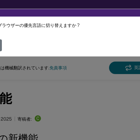
ブラウザーの優先言語に切り替えますか ?
ツは動的に機械翻訳されています。
フィ
n Recording
Session Recording 2407
英
は機械翻訳されています.
免責事項
能
C
, 2025
寄稿者:
7の新機能