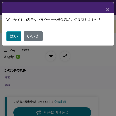
製品ドキュメン
JA
×
ト
Session Recording
Session Recording 2411
Webサイトの表示をブラウザーの優先言語に切り替えますか ?
イベント応答レポート
このコンテンツは動的に機械
フィードバックを提供する
翻訳されています。
はい
いいえ
May 23, 2025
C
寄稿者:
この記事の概要
概要
構成
この記事は機械翻訳されています.
免責事項
英語に切り替え