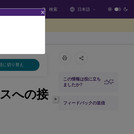
検索
日本語
×
ードバックを提供する
語に切り替え
この情報は役に立ち
ましたか?
スへの接
>
フィードバックの送信