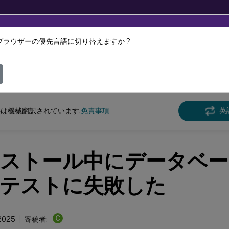
ブラウザーの優先言語に切り替えますか ?
ツは動的に機械翻訳されています。
フィ
n Recording
Session Recording 2411
英
は機械翻訳されています.
免責事項
ストール中にデータベー
テストに失敗した
C
2025
寄稿者: