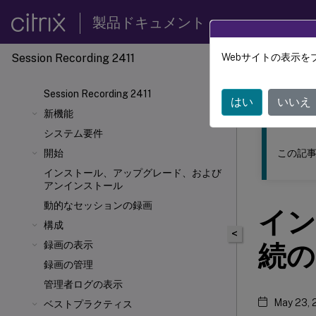
製品ドキュメント
Session Recording 2411
Webサイトの表示を
このコンテン
Session Recording 2411
Sessio
はい
いいえ
新機能
システム要件
この記事
開始
インストール、アップグレード、および
アンインストール
動的なセッションの録画
イン
構成
<
録画の表示
続の
録画の管理
管理者ログの表示
May 23, 
ベストプラクティス