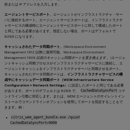
前または IP アドレスを入力します。
エージェントサービスポート
。エージェントがインフラストラクチャ・サー
バに接続するポート。エージェントサービスポートは、インフラストラクチ
ャサービスの構成時にエージェントサービスポートに対して構成したポート
と同じである必要があります。指定しない場合、ポートはデフォルトで
8286 になります。
キャッシュされたデータ同期ポート
。(Workspace Environment
Management 1912 以降に適用可能。Workspace Environment
Management 1909
以前のキャッシュ同期ポートを置き換えます
。)エージェ
ントキャッシュ同期プロセスがインフラストラクチャサービスに接続し、エ
ージェントキャッシュをインフラストラクチャサーバと同期させるポート。
キャッシュされたデータ同期ポートは、
インフラストラクチャサービスの構
成中にキャッシュデータ同期ポート（WEM Infrastructure Service
Configuration > Network Settings
）に設定したポートと同じである必要
があります。ポートのデフォルトは 8288 で、
CachedDataSyncPort
コマ
ンドライン引数に対応します。または、WEM エージェントのサイレントイン
ストールでコマンドラインオプションを使用してポートを指定することもで
きます。例：
citrix_wem_agent_bundle.exe /quiet
CachedDataSyncPort=9000