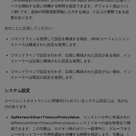
（VUEMAppCmd.exe）がCitrix Virtual Apps and Desktopsの公開リソ
ースを開始する前に待機する時間を指定できます。デフォルト値は 0 (ミ
リ秒) です。追加の同期遅延間隔に入力する値は、0 以上の整数である必
要があります。
次のことに注意してください：
コマンドラインを使用して設定を構成する場合、WEM エージェントイン
ストーラは構成された設定を使用します。
コマンドラインで設定を行わず、以前に構成された設定がある場合、イン
ストーラーは以前に構成された設定を使用します。
コマンドラインで設定を行わず、以前に構成された設定がない場合、イン
ストーラーは既定の設定を使用します。
システム設定
エージェントホストマシンに関連付けられているシステム設定には、次のも
のがあります。
GpNetworkStartTimeoutPolicyValue
。インストール中に作成された
GPNetworkStartTimeoutPolicyValue レジストリキーの値を秒単位で構
成できます。この引数は、ログオン時のポリシー処理中に、グループポリ
シーがネットワーク可用性通知を待機する時間を指定します。引数は、1