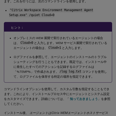
ます。これを行うには、次のコマンドラインを使用します。
"Citrix Workspace Environment Management Agent
Setup.exe" /quiet Cloud=0
ヒント：
オンプレミスの WEM 展開で実行されているエージェントの場合
は、
Cloud=0
と入力します。WEM サービス展開で実行されている
エージェントの場合は、
Cloud=1
と入力します。
ログファイルを参照して、エージェントのインストールのトラブル
シューティングを行うこともできます。既定では、インストール中
に発生したすべてのアクションを記録するログファイルは
「%TEMP%」で作成されます。
/log log.txt
コマンドを使用し
て、ログファイルを保存する特定の場所を指定できます。
コマンドラインオプションを使用して、カスタム引数を指定することもでき
ます。これにより、インストールプロセス中にエージェントとシステム設定
をカスタマイズできます。詳細については、「
知っておきましょう
」を参照
してください。
インストール後、
エージェントはCitrix WEMエージェントホストサービス