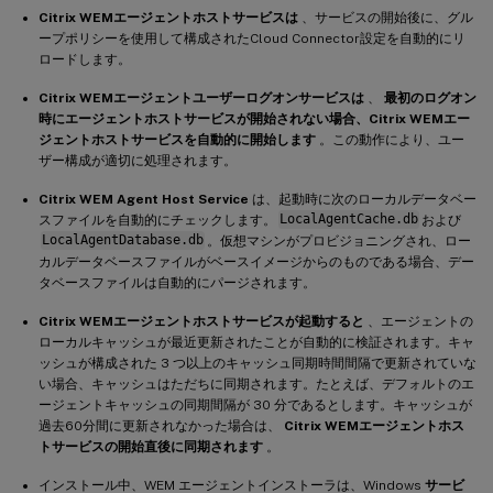
Citrix WEMエージェントホストサービスは
、サービスの開始後に、グル
ープポリシーを使用して構成されたCloud Connector設定を自動的にリ
ロードします。
Citrix WEMエージェントユーザーログオンサービスは
、
最初のログオン
時にエージェントホストサービスが開始されない場合、Citrix WEMエー
ジェントホストサービスを自動的に開始します
。この動作により、ユー
ザー構成が適切に処理されます。
Citrix WEM Agent Host Service
は、起動時に次のローカルデータベー
スファイルを自動的にチェックします。
LocalAgentCache.db
および
LocalAgentDatabase.db
。仮想マシンがプロビジョニングされ、ロー
カルデータベースファイルがベースイメージからのものである場合、デー
タベースファイルは自動的にパージされます。
Citrix WEMエージェントホストサービスが起動すると
、エージェントの
ローカルキャッシュが最近更新されたことが自動的に検証されます。キャ
ッシュが構成された 3 つ以上のキャッシュ同期時間間隔で更新されていな
い場合、キャッシュはただちに同期されます。たとえば、デフォルトのエ
ージェントキャッシュの同期間隔が 30 分であるとします。キャッシュが
過去60分間に更新されなかった場合は、
Citrix WEMエージェントホス
トサービスの開始直後に同期されます
。
インストール中、WEM エージェントインストーラは、Windows
サービ