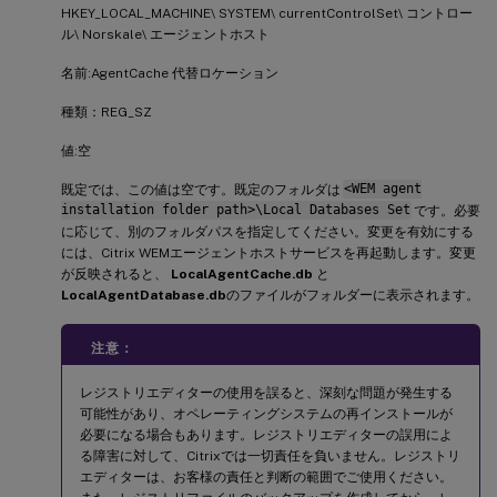
HKEY_LOCAL_MACHINE\ SYSTEM\ currentControlSet\ コントロー
ル\ Norskale\ エージェントホスト
名前:AgentCache 代替ロケーション
種類：REG_SZ
値:空
既定では、この値は空です。既定のフォルダは
<WEM agent
installation folder path>\Local Databases Set
です。必要
に応じて、別のフォルダパスを指定してください。変更を有効にする
には、Citrix WEMエージェントホストサービスを再起動します。変更
が反映されると、
LocalAgentCache.db
と
LocalAgentDatabase.db
のファイルがフォルダーに表示されます。
注意：
レジストリエディターの使用を誤ると、深刻な問題が発生する
可能性があり、オペレーティングシステムの再インストールが
必要になる場合もあります。レジストリエディターの誤用によ
る障害に対して、Citrixでは一切責任を負いません。レジストリ
エディターは、お客様の責任と判断の範囲でご使用ください。