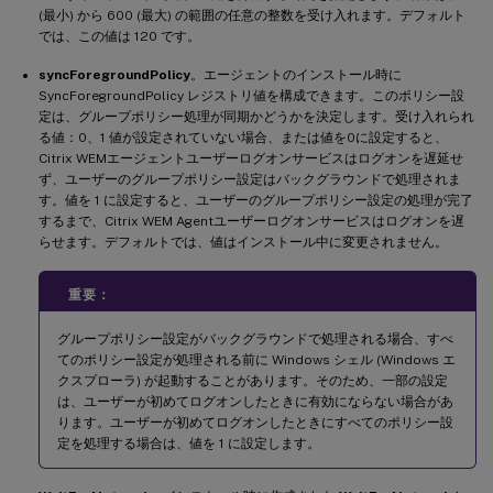
(最小) から 600 (最大) の範囲の任意の整数を受け入れます。デフォルト
では、この値は 120 です。
syncForegroundPolicy
。エージェントのインストール時に
SyncForegroundPolicy レジストリ値を構成できます。このポリシー設
定は、グループポリシー処理が同期かどうかを決定します。受け入れられ
る値：0、1 値が設定されていない場合、または値を0に設定すると、
Citrix WEMエージェントユーザーログオンサービスはログオンを遅延せ
ず、ユーザーのグループポリシー設定はバックグラウンドで処理されま
す。値を 1 に設定すると、ユーザーのグループポリシー設定の処理が完了
するまで、Citrix WEM Agentユーザーログオンサービスはログオンを遅
らせます。デフォルトでは、値はインストール中に変更されません。
重要：
グループポリシー設定がバックグラウンドで処理される場合、すべ
てのポリシー設定が処理される前に Windows シェル (Windows エ
クスプローラ) が起動することがあります。そのため、一部の設定
は、ユーザーが初めてログオンしたときに有効にならない場合があ
ります。ユーザーが初めてログオンしたときにすべてのポリシー設
定を処理する場合は、値を 1 に設定します。