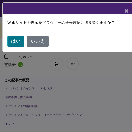
製品ドキュメン
JA
×
ト
ワークスペース環境管理
Workspace Environment Management 2103
Webサイトの表示をブラウザーの優先言語に切り替えますか ?
エージェント
このコンテンツは動的に機械
フィードバックを提供する
翻訳されています。
はい
いいえ
June 1, 2023
C
寄稿者:
この記事の概要
エージェントのインストールと構成
前提条件と推奨事項
エージェントの起動動作
エージェント・キャッシュ・ユーティリティ・オプション
ヒント