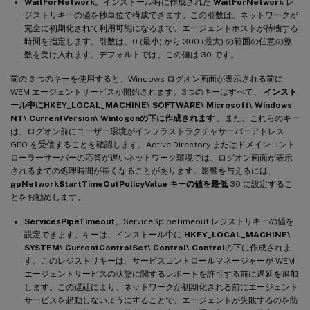
WaitForNetwork
。インストール時に作成された
WaitForNetwork
レ
ジストリキーの値を秒単位で構成できます。この引数は、ネットワークが
完全に初期化されて利用可能になるまで、エージェントホストが待機する
時間を指定します。引数は、0 (最小) から 300 (最大) の範囲の任意の整
数を受け入れます。デフォルトでは、この値は 30 です。
前の 3 つのキーを使用すると、Windows ログオン画面が表示される前に
WEM エージェントサービスが開始されます。3つのキーはすべて、
インスト
ール中にHKEY_LOCAL_MACHINE\ SOFTWARE\ Microsoft\ Windows
NT\ CurrentVersion\ Winlogonの下に作成されます
。また、これらのキー
は、ログオン前にユーザー環境がインフラストラクチャサーバーアドレス
GPO を受信することを確認します。Active Directory またはドメインコント
ローラーサーバーの応答が遅いネットワーク環境では、ログオン画面が表示
されるまでの処理時間が長くなることがあります。影響を与えるには、
gpNetworkStartTimeOutPolicyValue キーの値を最低
30 に設定するこ
とをお勧めします。
ServicesPipeTimeout
。ServiceSpipeTimeout レジストリキーの値を
設定できます。キーは、インストール中に
HKEY_LOCAL_MACHINE\
SYSTEM\ CurrentControlSet\ Control\ Control
の下に作成されま
す。このレジストリキーは、サービスコントロールマネージャーが WEM
エージェントサービスの状態に関するレポートを許可する前に遅延を追加
します。この遅延により、ネットワークが初期化される前にエージェント
サービスを起動しないようにすることで、エージェントが失敗するのを防